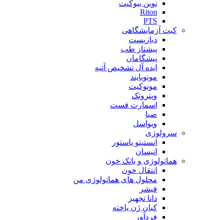
نوین بیوکیت
Riton
PTS
کیت آزمایشگاهی
دیازیست
پیشتاز طب
پیشگامان
ایده آل تشخیص آتیه
مونوبایند
مونوکیت
ویتروتک
اسمارت فست
صبا
ویواسل
سرولوژی
انستیتو پاستور
انیسان
هماتولوژی و بانک خون
انتقال خون
محلول های هماتولوژی من
فیشر
دانا تجهیز
کیان ژن یاخته
فردآور