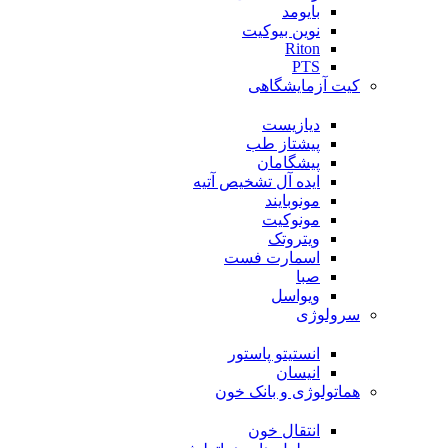
بایومد
نوین بیوکیت
Riton
PTS
کیت آزمایشگاهی
دیازیست
پیشتاز طب
پیشگامان
ایده آل تشخیص آتیه
مونوبایند
مونوکیت
ویتروتک
اسمارت فست
صبا
ویواسل
سرولوژی
انستیتو پاستور
انیسان
هماتولوژی و بانک خون
انتقال خون