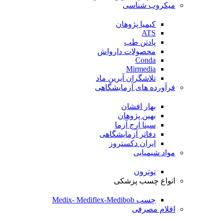
میکروب شناسی
کیمیا پژوهان
ATS
پادتن طب
محصولات دارواش
Conda
Mirmedia
تلاشگران آیرین ماد
فرآورده های آزمایشگاهی
بهار افشان
بهین پژوهان
سینا ارج آزما
دفاتر آزمایشگاهی
ایران دکستروز
مواد شیمیایی
نوترون
انواع چسب پزشکی
چسب Medix- Mediflex-Medibob
اقلام مصرفی