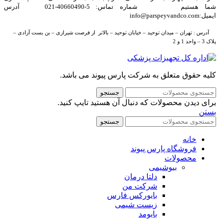
شما هستیم شماره تماس: 5-40660490-021 آدرس
ایمیل:info@parspeyvandco.com
آدرس : تهران – میدان توحید – خیابان توحید – بالاتر از فرصت شیرازی – بن بست آزادی –
پلاک 3 – واحد 1 و 2
کلیه حقوق متعلق به شرکت پارس پیوند می باشد.
جستجو
برای دیدن محصولات که دنبال آن هستید تایپ کنید.
بستن
جستجو
خانه
فروشگاه پارس پیوند
محصولات
بیوشیمی
دلتا درمان
شرکت من
بایورکس فارس
زیست شیمی
بایومد