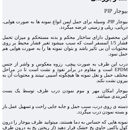
بیوجار PIP
بیوجار PIP، وسیله برای حمل ایمن انواع نمونه ها به صورت هوایی،
دریایی، ریلی و زمینی عرضه میگردد.
این محصول دارای ساختار محکم و بدنه مستحکم و میزان تحمل
فشار 1/5 اتمسفر است که سبب میشود تغیر فشار محیط بر روی
محتویات آن بی تاثیر باشد و بتوان نمونه ها را به صورت هوایی هم
حمل نمود.
درب این ظرف به صورت پیچی، رزوه معکوس و واشر از جنس
EPDM است و مقاوم در برابر نفوذ و نشت است تا در مراحل
مختلف حمل و نقل نمونه ها هیچگونه آسیبی نبینند و محتویات آن به
بیرون نشت نکند.
بیوجار امکان مهر و موم نمودن درب ظرف توسط یک بست
کمربندی میباشد.
دسته ی روی درب، سبب حمل و جابه جایی راحت و تسهیل عمل باز
و بسته نمودن درب میگردد.
نمونه هایی که حساس به دما هستند، میتوانید ظرف بیوجار را درون
کول باکس حاوی یخ خشک قرار دهید (از ریختن یخ به درون ظرف