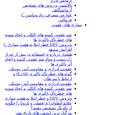
آزمایش ادرار
تالاسمی و روش های تشخیص
آزمایشگاهی
عوارض مصرف زیاد ویتامین C
فرمالین
بیماری های عفونی
ضد عفونی کننده های الکلی و ایجاد سویه
های خطرناک باکتری ها
ویروس EBV خطر ابتلا به هفت بیماری را
افزایش میدهد
هشدار درباره ی استفاده ی بیش از حد از
ژل دست و مواد ضد عفونی کننده و ایجاد
اَبَر باکتری ها
عفونت ادراری و مقاومت آنتی بیوتیکی
گونه های خطرناک باکتری (E.coli) و
ارتباط با سرطان
عفونت ادراری و مقاومت آنتی بیوتیکی
ضد عفونی کننده های الکلی و ایجاد سویه
های خطرناک باکتری ها
ویروس EBV و خطر ابتلا به هفت بیماری
علائم آنفلوانزا ی فصلی و کرونا را چگونه
از یکدیگر تشخیص دهیم؟
مرگبار ترین اپیدمی های تاریخ بشر