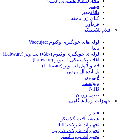
محلول های هماتولوژی من
فیشر
دانا تجهیز
کیان ژن یاخته
فردآور
اقلام پلاستیکی
لوله های خونگیری وکیوم Vaccuject
تانیا
لوله ی خونگیری وکیوم (خلاء) لب ویر (Labware)
اقلام پلاستیکی لب ویر (Labware)
لام و لامل لب ویر (Labware)
پل ایده آل پارس
لابترون
بایوتست
NTB
طیف رویان
تجهیزات آزمایشگاهی
فیدار
شیشه آلات گلاسکو
تجهیزات شرکت PIP
تجهیزات شرکت لابترون
تجهیزات نوین گستر