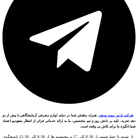
شرکت پارس پیوند پویش
، همراه مطمئن شما در دنیای لوازم مصرفی آزمایشگاهی.با بیش از دو
دهه تجربه، تکیه بر دانش روز و تیم متخصص، ما به ارائه خدماتی فراتر از انتظار متعهدیم.اعتماد
شما،انگیزه ما برای تلاش بی وقفه است.
از شنبه تا چهارشنبه، از 8:30 الی 17 و پنجشنبه ها از 8:30 الی 12:30 پاسخگوی