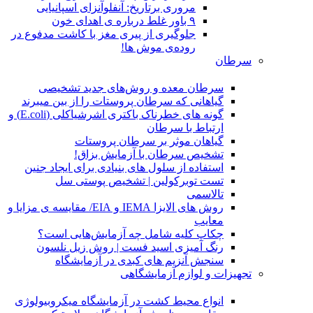
مروری برتاریخ: آنفلوآنزای اسپانیایی
۹ باور غلط درباره ی اهدای خون
جلوگیری از پیری مغز با کاشت مدفوع در
روده‌ی موش ها!
سرطان
سرطان معده و روش‌های جدید تشخیصی
گیاهانی که سرطان پروستات را از بین میبرند
گونه های خطرناک باکتری اشرشیاکلی (E.coli) و
ارتباط با سرطان
گیاهان موثر بر سرطان پروستات
تشخیص سرطان با آزمایش بزاق!
استفاده از سلول های بنیادی برای ایجاد جنین
تست توبرکولین | تشخیص پوستی سل
تالاسمی
روش های الایزا IEMA و EIA/ مقایسه ی مزایا و
معایب
چکاپ کلیه شامل چه آزمایش‌هایی است؟
رنگ آمیزی اسید فست | روش زیل نلسون
سنجش آنزیم های کبدی در آزمایشگاه
تجهیزات و لوازم آزمایشگاهی
انواع محیط کشت در آزمایشگاه میکروبیولوژی