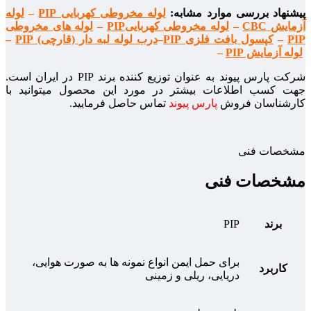
پیشنهاد بررسی موارد مشابه:
لوله مخروطی کهربایی PIP
–
لوله
آزمایش CBC
–
لوله مخروطی کهرباییPIP
–
لوله های مخروطی
PIP
–
کپسول بافت فلزی PIP
–
درب لوله لبه دار (قارچی) PIP
–
لوله آزمایش PIP
–
شرکت پارس پیوند به عنوان توزیع کننده برند PIP در ایران است.
جهت کسب اطلاعات بیشتر در مورد این محصول میتوانید با
کارشناسان فروش
پارس پیوند
تماس حاصل فرمایید.
مشخصات فنی
مشخصات فنی
برند
PIP
برای حمل ایمن انواع نمونه ها به صورت هوایی،
کاربرد
دریایی، ریلی و زمینی