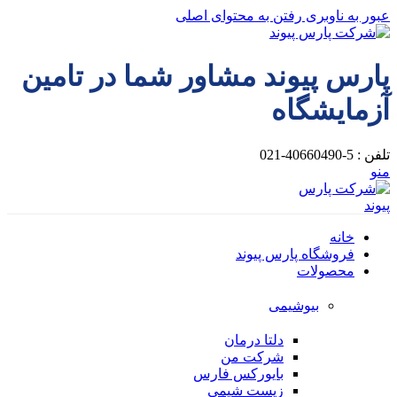
عبور به ناوبری
رفتن به محتوای اصلی
پارس پیوند مشاور شما در تامین
آزمایشگاه
تلفن : 5-40660490-021
منو
خانه
فروشگاه پارس پیوند
محصولات
بیوشیمی
دلتا درمان
شرکت من
بایورکس فارس
زیست شیمی