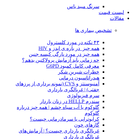
سرنگ میبد یاس
لیست قیمت
مقالات
تشخیص بیماری ها
۴۳ نکته در مورد کلسترول
همه چیز در باره ی ایدز و HIV
همه چیز در مورد پارگی کیسه جنین
چه زمانی باید آزمایش پرولاکتین بدهم؟
معرفی کامل کمبود G6PD
خطرات شیرینِ شکر
هیدراتاسیون درمانی
آمنیوسنتز و CVS (نمونه برداری از پرزهای
جفتی) | غربالگری بارداری
سرم فیزیولوژی
سندرم HELLP در زنان باردار
گلوکوم یا آب سیاه چشم | همه چیز درباره
گلوکوم
کرایوتراپی یا سرمادرمانی چیست؟
گازهای خون
غربالگری بارداری چیست؟ | آزمایش‌های
غربالگری بارداری