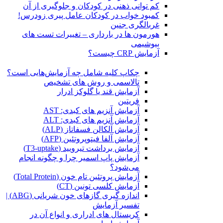
کم توانی ذهنی در کودکان و جلوگیری از آن
کمبود خواب در کودکان عامل پیری زودرس!
غربالگری جنین
هورمون ها در بارداری – تغییرات تست های
بیوشیمی
آزمایش CRP چیست؟
چکاپ کلیه شامل چه آزمایش‌هایی است؟
تالاسمی و روش های تشخیص
آزمایش قند یا گلوکز ادرار
فریتین
آزمایش آنزیم های کبدی: AST
آزمایش آنزیم های کبدی: ALT
آزمایش آلکالن فسفاتاز (ALP)
آزمایش آلفا فیتوپروتئین (AFP)
آزمایش برداشت تیرویید (T3-uptake)
آزمایش پاپ اسمیر چرا و چگونه انجام
می‌شود؟
آزمایش پروتئین تام خون (Total Protein)
آزمایش کلسی تونین (CT)
اندازه گیری گازهای خون شریانی (ABG) |
تفسیر آزمایش
کریستال ‌های ادراری و انواع آن در