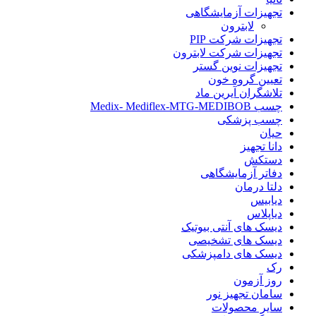
تجهیزات آزمایشگاهی
لابترون
تجهیزات شرکت PIP
تجهیزات شرکت لابترون
تجهیزات نوین گستر
تعیین گروه خون
تلاشگران آیرین ماد
چسب Medix- Mediflex-MTG-MEDIBOB
چسب پزشکی
حیان
دانا تجهیز
دستکش
دفاتر آزمایشگاهی
دلتا درمان
دیابیس
دیاپلاس
دیسک های آنتی بیوتیک
دیسک های تشخیصی
دیسک های دامپزشکی
رک
روز آزمون
سامان تجهیز نور
سایر محصولات