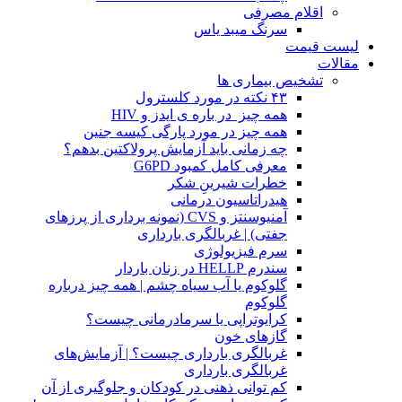
اقلام مصرفی
سرنگ میبد یاس
لیست قیمت
مقالات
تشخیص بیماری ها
۴۳ نکته در مورد کلسترول
همه چیز در باره ی ایدز و HIV
همه چیز در مورد پارگی کیسه جنین
چه زمانی باید آزمایش پرولاکتین بدهم؟
معرفی کامل کمبود G6PD
خطرات شیرینِ شکر
هیدراتاسیون درمانی
آمنیوسنتز و CVS (نمونه برداری از پرزهای
جفتی) | غربالگری بارداری
سرم فیزیولوژی
سندرم HELLP در زنان باردار
گلوکوم یا آب سیاه چشم | همه چیز درباره
گلوکوم
کرایوتراپی یا سرمادرمانی چیست؟
گازهای خون
غربالگری بارداری چیست؟ | آزمایش‌های
غربالگری بارداری
کم توانی ذهنی در کودکان و جلوگیری از آن