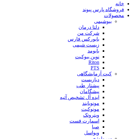
خانه
فروشگاه پارس پیوند
محصولات
بیوشیمی
دلتا درمان
شرکت من
بایورکس فارس
زیست شیمی
بایومد
نوین بیوکیت
Riton
PTS
کیت آزمایشگاهی
دیازیست
پیشتاز طب
پیشگامان
ایده آل تشخیص آتیه
مونوبایند
مونوکیت
ویتروتک
اسمارت فست
صبا
ویواسل
سرولوژی