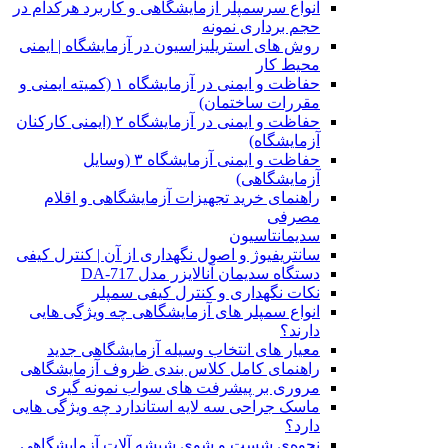
انواع سرسمپلر آزمایشگاهی و کاربرد هرکدام در
حجم برداری نمونه
روش های استریلیزاسیون در آزمایشگاه | ایمنی
محیط کار
حفاظت و ایمنی در آزمایشگاه ۱ (کمیته ایمنی و
مقررات ساختمان)
حفاظت و ایمنی در آزمایشگاه ۲ (ایمنی کارکنان
آزمایشگاه)
حفاظت و ایمنی آزمایشگاه ۳ (وسایل
آزمایشگاهی)
راهنمای خرید تجهیزات آزمایشگاهی و اقلام
مصرفی
سدیمانتاسیون
سانتریفیوژ و اصول نگهداری از آن | کنترل کیفی
دستگاه سدیمان آنالایزر مدل DA-717
نکات نگهداری و کنترل کیفی سمپلر
انواع سمپلر های آزمایشگاهی چه ویژگی هایی
دارند؟
معیار های انتخاب وسیله آزمایشگاهی جدید
راهنمای کامل کلاس بندی ظروف آزمایشگاهی
مروری بر پیشرفت های سواب نمونه گیری
ماسک جراحی سه لایه استاندارد چه ویژگی هایی
دارد؟
ﻧﺤﻮﻩی ﺷﺴﺖ و ﺷﻮی شیشه آلات آزمایشگاهی