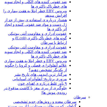
ضد عفونی کننده های الکلی و ایجاد سویه
های خطرناک باکتری ها
ویروس EBV خطر ابتلا به هفت بیماری را
افزایش میدهد
هشدار درباره ی استفاده ی بیش از حد از
ژل دست و مواد ضد عفونی کننده و ایجاد
اَبَر باکتری ها
عفونت ادراری و مقاومت آنتی بیوتیکی
گونه های خطرناک باکتری (E.coli) و
ارتباط با سرطان
عفونت ادراری و مقاومت آنتی بیوتیکی
ضد عفونی کننده های الکلی و ایجاد سویه
های خطرناک باکتری ها
ویروس EBV و خطر ابتلا به هفت بیماری
علائم آنفلوانزا ی فصلی و کرونا را چگونه
از یکدیگر تشخیص دهیم؟
مرگبار ترین اپیدمی های تاریخ بشر
مروری برتاریخ: آنفلوآنزای اسپانیایی
۹ باور غلط درباره ی اهدای خون
جلوگیری از پیری مغز با کاشت مدفوع در
روده‌ی موش ها!
سرطان
سرطان معده و روش‌های جدید تشخیصی
گیاهانی که سرطان پروستات را از بین میبرند