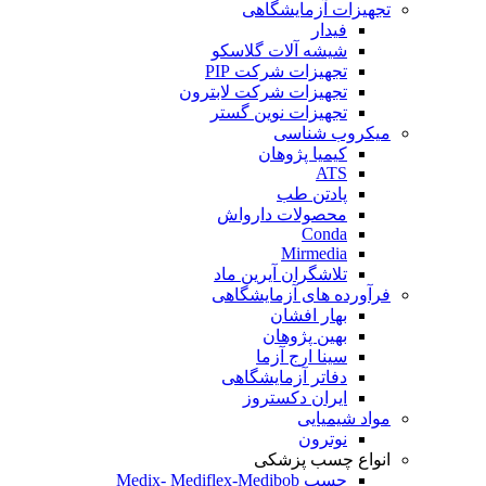
تجهیزات آزمایشگاهی
فیدار
شیشه آلات گلاسکو
تجهیزات شرکت PIP
تجهیزات شرکت لابترون
تجهیزات نوین گستر
میکروب شناسی
کیمیا پژوهان
ATS
پادتن طب
محصولات دارواش
Conda
Mirmedia
تلاشگران آیرین ماد
فرآورده های آزمایشگاهی
بهار افشان
بهین پژوهان
سینا ارج آزما
دفاتر آزمایشگاهی
ایران دکستروز
مواد شیمیایی
نوترون
انواع چسب پزشکی
چسب Medix- Mediflex-Medibob