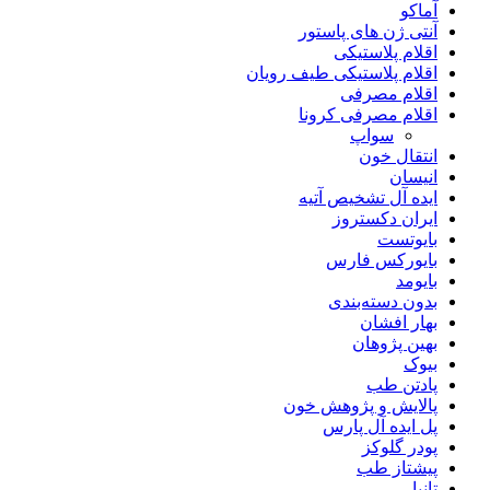
آماکو
آنتی ژن های پاستور
اقلام پلاستیکی
اقلام پلاستیکی طیف رویان
اقلام مصرفی
اقلام مصرفی کرونا
سواپ
انتقال خون
انیسان
ایده آل تشخیص آتیه
ایران دکستروز
بایوتست
بایورکس فارس
بایومد
بدون دسته‌بندی
بهار افشان
بهین پژوهان
بیوک
پادتن طب
پالایش و پژوهش خون
پل ایده آل پارس
پودر گلوکز
پیشتاز طب
تانیا