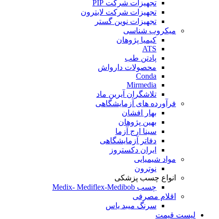
تجهیزات شرکت PIP
تجهیزات شرکت لابترون
تجهیزات نوین گستر
میکروب شناسی
کیمیا پژوهان
ATS
پادتن طب
محصولات دارواش
Conda
Mirmedia
تلاشگران آیرین ماد
فرآورده های آزمایشگاهی
بهار افشان
بهین پژوهان
سینا ارج آزما
دفاتر آزمایشگاهی
ایران دکستروز
مواد شیمیایی
نوترون
انواع چسب پزشکی
چسب Medix- Mediflex-Medibob
اقلام مصرفی
سرنگ میبد یاس
لیست قیمت