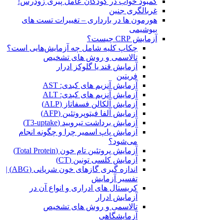
کمبود خواب در کودکان عامل پیری زودرس!
غربالگری جنین
هورمون ها در بارداری – تغییرات تست های
بیوشیمی
آزمایش CRP چیست؟
چکاپ کلیه شامل چه آزمایش‌هایی است؟
تالاسمی و روش های تشخیص
آزمایش قند یا گلوکز ادرار
فریتین
آزمایش آنزیم های کبدی: AST
آزمایش آنزیم های کبدی: ALT
آزمایش آلکالن فسفاتاز (ALP)
آزمایش آلفا فیتوپروتئین (AFP)
آزمایش برداشت تیرویید (T3-uptake)
آزمایش پاپ اسمیر چرا و چگونه انجام
می‌شود؟
آزمایش پروتئین تام خون (Total Protein)
آزمایش کلسی تونین (CT)
اندازه گیری گازهای خون شریانی (ABG) |
تفسیر آزمایش
کریستال ‌های ادراری و انواع آن در
آزمایش ادرار
تالاسمی و روش های تشخیص
آزمایشگاهی