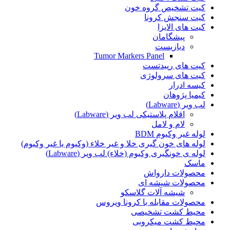
کیت تشخیص گروه خون
کیت سنجش کرونا
کیت های الایزا
پیشگامان
دیازیست
Tumor Markers Panel
کیت های رپید‌تست
کیت های سرولوژی
کیسه ادرار
کیمیا پژوهان
لب ویر (Labware)
اقلام پلاستیکی لب ویر (Labware)
لام و لامل
لوله غیر وکیوم BDM
لوله های خون گیری خلا و غیر خلاء (وکیوم یا غیر وکیوم)
لوله ی خونگیری وکیوم (خلاء) لب ویر (Labware)
ماسک
محصولات دارواش
محصولات شیشه ای
شیشه آلات گلاسکو
محصولات مقابله با کرونا ویروس
محیط کشت تشخیصی
محیط کشت میکروبی