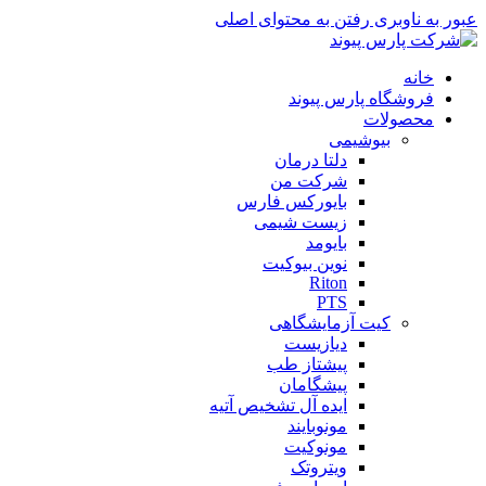
عبور به ناوبری
رفتن به محتوای اصلی
خانه
فروشگاه پارس پیوند
محصولات
بیوشیمی
دلتا درمان
شرکت من
بایورکس فارس
زیست شیمی
بایومد
نوین بیوکیت
Riton
PTS
کیت آزمایشگاهی
دیازیست
پیشتاز طب
پیشگامان
ایده آل تشخیص آتیه
مونوبایند
مونوکیت
ویتروتک