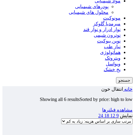
مواد شیمیایی
پودرهای شیمیایی
محلول های شیمیایی
مونوکیت
میرمدیا گلوکز
نوار ادرار و نوار قند
نوترون شیمی
نوین بیوکیت
نیاز طب
هماتولوژی
ویتروتک
ویواسل
یخ خشک
جستجو
خانه
انتقال خون
Showing all 6 results
Sorted by price: high to low
مشاهده فیلترها
نمایش
9
12
18
24