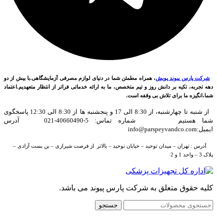
شرکت پارس پیوند پویش
، همراه مطمئن شما در دنیای لوازم مصرفی آزمایشگاهی.با بیش از دو
دهه تجربه، تکیه بر دانش روز و تیم متخصص، ما به ارائه خدماتی فراتر از انتظار متعهدیم.اعتماد
شما،انگیزه ما برای تلاش بی وقفه است.
از شنبه تا چهارشنبه، از 8:30 الی 17 و پنجشنبه ها از 8:30 الی 12:30 پاسخگوی
شما هستیم شماره تماس: 5-40660490-021 آدرس
ایمیل:info@parspeyvandco.com
آدرس : تهران – میدان توحید – خیابان توحید – بالاتر از فرصت شیرازی – بن بست آزادی –
پلاک 3 – واحد 1 و 2
کلیه حقوق متعلق به شرکت پارس پیوند می باشد.
جستجو