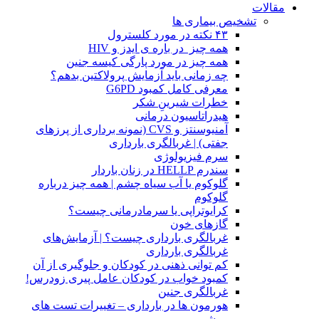
مقالات
تشخیص بیماری ها
۴۳ نکته در مورد کلسترول
همه چیز در باره ی ایدز و HIV
همه چیز در مورد پارگی کیسه جنین
چه زمانی باید آزمایش پرولاکتین بدهم؟
معرفی کامل کمبود G6PD
خطرات شیرینِ شکر
هیدراتاسیون درمانی
آمنیوسنتز و CVS (نمونه برداری از پرزهای
جفتی) | غربالگری بارداری
سرم فیزیولوژی
سندرم HELLP در زنان باردار
گلوکوم یا آب سیاه چشم | همه چیز درباره
گلوکوم
کرایوتراپی یا سرمادرمانی چیست؟
گازهای خون
غربالگری بارداری چیست؟ | آزمایش‌های
غربالگری بارداری
کم توانی ذهنی در کودکان و جلوگیری از آن
کمبود خواب در کودکان عامل پیری زودرس!
غربالگری جنین
هورمون ها در بارداری – تغییرات تست های
بیوشیمی