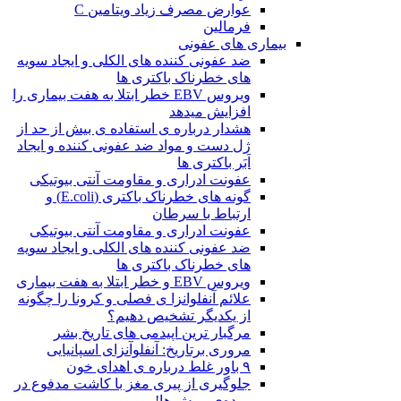
عوارض مصرف زیاد ویتامین C
فرمالین
بیماری های عفونی
ضد عفونی کننده های الکلی و ایجاد سویه
های خطرناک باکتری ها
ویروس EBV خطر ابتلا به هفت بیماری را
افزایش میدهد
هشدار درباره ی استفاده ی بیش از حد از
ژل دست و مواد ضد عفونی کننده و ایجاد
اَبَر باکتری ها
عفونت ادراری و مقاومت آنتی بیوتیکی
گونه های خطرناک باکتری (E.coli) و
ارتباط با سرطان
عفونت ادراری و مقاومت آنتی بیوتیکی
ضد عفونی کننده های الکلی و ایجاد سویه
های خطرناک باکتری ها
ویروس EBV و خطر ابتلا به هفت بیماری
علائم آنفلوانزا ی فصلی و کرونا را چگونه
از یکدیگر تشخیص دهیم؟
مرگبار ترین اپیدمی های تاریخ بشر
مروری برتاریخ: آنفلوآنزای اسپانیایی
۹ باور غلط درباره ی اهدای خون
جلوگیری از پیری مغز با کاشت مدفوع در
روده‌ی موش ها!