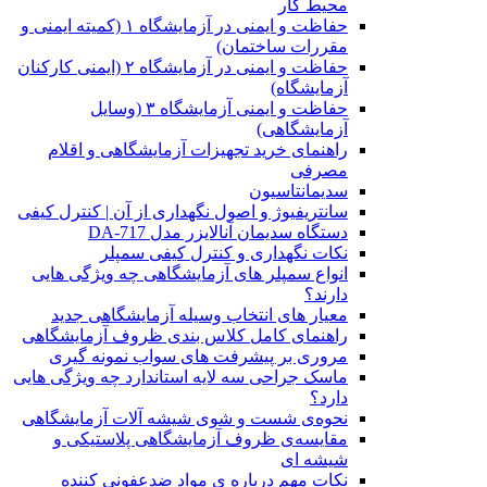
محیط کار
حفاظت و ایمنی در آزمایشگاه ۱ (کمیته ایمنی و
مقررات ساختمان)
حفاظت و ایمنی در آزمایشگاه ۲ (ایمنی کارکنان
آزمایشگاه)
حفاظت و ایمنی آزمایشگاه ۳ (وسایل
آزمایشگاهی)
راهنمای خرید تجهیزات آزمایشگاهی و اقلام
مصرفی
سدیمانتاسیون
سانتریفیوژ و اصول نگهداری از آن | کنترل کیفی
دستگاه سدیمان آنالایزر مدل DA-717
نکات نگهداری و کنترل کیفی سمپلر
انواع سمپلر های آزمایشگاهی چه ویژگی هایی
دارند؟
معیار های انتخاب وسیله آزمایشگاهی جدید
راهنمای کامل کلاس بندی ظروف آزمایشگاهی
مروری بر پیشرفت های سواب نمونه گیری
ماسک جراحی سه لایه استاندارد چه ویژگی هایی
دارد؟
ﻧﺤﻮﻩی ﺷﺴﺖ و ﺷﻮی شیشه آلات آزمایشگاهی
مقایسه‌ی ظروف آزمایشگاهی پلاستیکی و
شیشه ای
نکات مهم درباره ی مواد ضدعفونی کننده