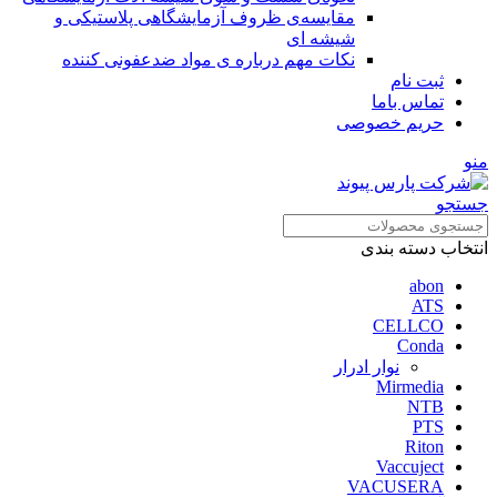
مقایسه‌ی ظروف آزمایشگاهی پلاستیکی و
شیشه ای
نکات مهم درباره ی مواد ضدعفونی کننده
ثبت نام
تماس باما
حریم خصوصی
منو
جستجو
انتخاب دسته بندی
abon
ATS
CELLCO
Conda
نوار ادرار
Mirmedia
NTB
PTS
Riton
Vaccuject
VACUSERA