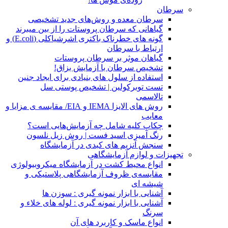
سرطان
سرطان معده و روش‌های جدید تشخیصی
گیاهانی که سرطان پروستات را از بین میبرند
گونه های خطرناک باکتری اشرشیاکلی (E.coli) و
ارتباط با سرطان
گیاهان موثر بر سرطان پروستات
تشخیص سرطان با آزمایش بزاق!
استفاده از سلول های بنیادی برای ایجاد جنین
تست توبرکولین | تشخیص پوستی سل
تالاسمی
روش های الایزا IEMA و EIA/ مقایسه ی مزایا و
معایب
چکاپ کلیه شامل چه آزمایش‌هایی است؟
رنگ آمیزی اسید فست | روش زیل نلسون
سنجش آنزیم های کبدی در آزمایشگاه
تجهیزات و لوازم آزمایشگاهی
انواع محیط کشت در آزمایشگاه میکروبیولوژی
مقایسه‌ی ظروف آزمایشگاهی پلاستیکی و
شیشه ای
آشنایی با ابزار نمونه گیری : سوزن ها
آشنایی با ابزار نمونه گیری : لوله های خلاء و
سرنگ
انواع ماسک و کاربرد های آن