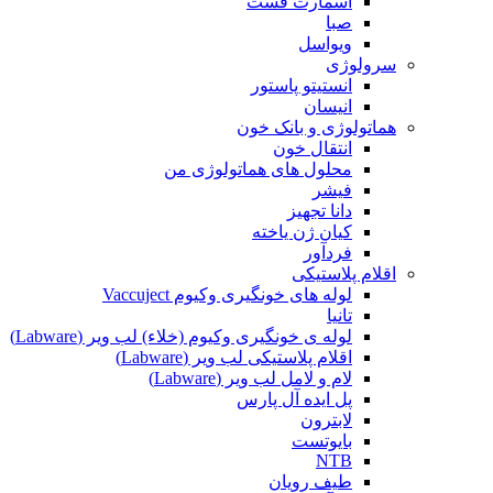
اسمارت فست
صبا
ویواسل
سرولوژی
انستیتو پاستور
انیسان
هماتولوژی و بانک خون
انتقال خون
محلول های هماتولوژی من
فیشر
دانا تجهیز
کیان ژن یاخته
فردآور
اقلام پلاستیکی
لوله های خونگیری وکیوم Vaccuject
تانیا
لوله ی خونگیری وکیوم (خلاء) لب ویر (Labware)
اقلام پلاستیکی لب ویر (Labware)
لام و لامل لب ویر (Labware)
پل ایده آل پارس
لابترون
بایوتست
NTB
طیف رویان