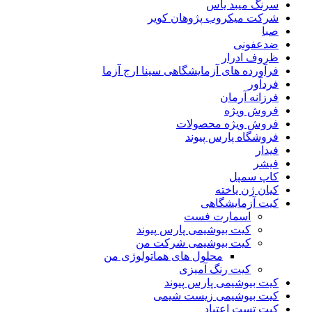
سرنگ میبد یاس
شرکت میکروب پژوهان کویر
صبا
ضدعفونی
ظروف ادرار
فرآورده های آزمایشگاهی سینا ارج آزما
فردآور
فرزانه آرمان
فروش ویژه
فروش ویژه محصولات
فروشگاه پارس پیوند
فیدار
فیشر
کاپ سمپل
کیان ژن یاخته
کیت آزمایشگاهی
اسمارت فست
کیت بیوشیمی پارس پیوند
کیت بیوشیمی شرکت من
محلول های هماتولوژی من
کیت رنگ آمیزی
کیت بیوشیمی پارس‌ پیوند
کیت بیوشیمی زیست شیمی
کیت تست اعتیاد