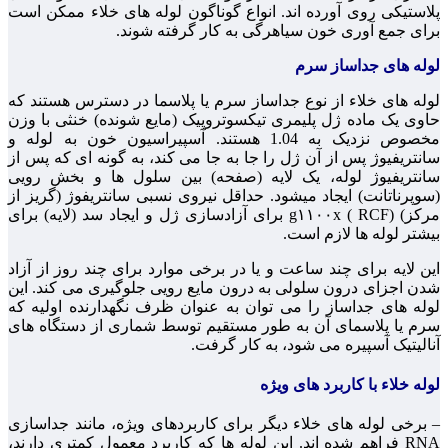
پلاستیکی روی آورده اند. انواع گوناگون لوله های خلاء ممکن است
برای جمع آوری خون سیاهرگی به کار گرفته شوند.
لوله های جداساز سرم
لوله های خلاء از نوع جداساز سرم یا پلاسما در دسترس هستند که
حاوی یک ماده ژل پلیمری تیکسوتروپیک (مایع شونده) خنثی با وزن
مخصوص نزدیک به 1.04 هستند. آسپیراسیون خون به لوله و
سانتریفیوژ پس از آن ژل را جا به جا می کند، به گونه ای که پس از
سانتریفیوژ لوله، یک لایه (صفحه) بین سلول ها و بخش رویی
(سوپرناتانت) ایجاد میشود. حداقل نیروی نسبی سانتریفوژ (گریز از
مرکز) (g۱۱۰۰x ( RCF برای آزادسازی ژل و ایجاد سد (لایه) برای
بیشتر لوله ها لازم است.
این لایه برای چند ساعت و یا در برخی موارد برای چند روز از آزاد
شدن اجزای درون سلولی به درون مایع رویی جلوگیری می کند. این
لوله های جداساز را می توان به عنوان ظرف نگهدارنده اولیه که
سرم یا پلاسمای آن به طور مستقیم توسط شماری از دستگاه های
آنالیتیک آسپیره می شود، به کار گرفت.
لوله خلاء با کاربرد های ویژه
– برخی لوله های خلاء دیگر برای کاربردهای ویژه، مانند جداسازی
RNA فراهم شده اند. این لوله ها که کاربرد معمول کمتری دارند،