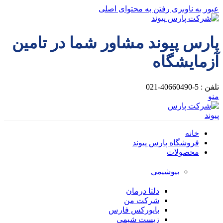
عبور به ناوبری
رفتن به محتوای اصلی
پارس پیوند مشاور شما در تامین
آزمایشگاه
تلفن : 5-40660490-021
منو
خانه
فروشگاه پارس پیوند
محصولات
بیوشیمی
دلتا درمان
شرکت من
بایورکس فارس
زیست شیمی