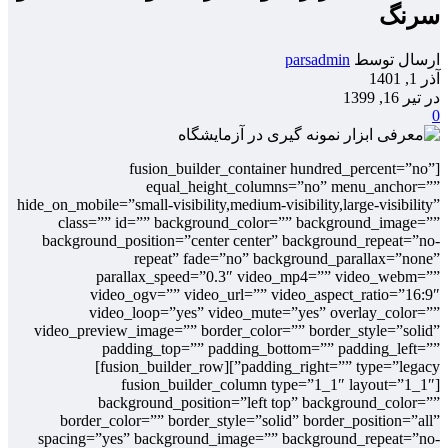
سرنگ
ارسال توسط
parsadmin
آذر 1, 1401
در تیر 16, 1399
0
[fusion_builder_container hundred_percent=”no”
equal_height_columns=”no” menu_anchor=””
hide_on_mobile=”small-visibility,medium-visibility,large-visibility”
class=”” id=”” background_color=”” background_image=””
background_position=”center center” background_repeat=”no-
repeat” fade=”no” background_parallax=”none”
parallax_speed=”0.3″ video_mp4=”” video_webm=””
video_ogv=”” video_url=”” video_aspect_ratio=”16:9″
video_loop=”yes” video_mute=”yes” overlay_color=””
video_preview_image=”” border_color=”” border_style=”solid”
padding_top=”” padding_bottom=”” padding_left=””
padding_right=”” type=”legacy”][fusion_builder_row]
[fusion_builder_column type=”1_1″ layout=”1_1″
background_position=”left top” background_color=””
border_color=”” border_style=”solid” border_position=”all”
spacing=”yes” background_image=”” background_repeat=”no-