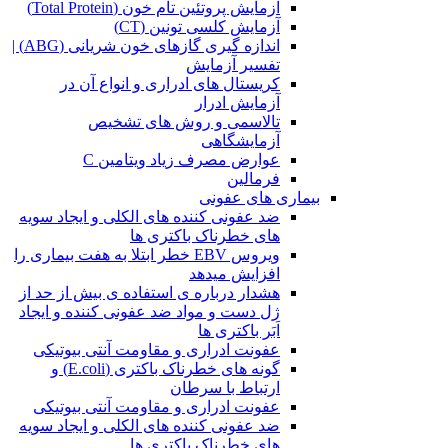
آزمایش پروتئین تام خون (Total Protein)
آزمایش کلسی تونین (CT)
اندازه گیری گازهای خون شریانی (ABG) |
تفسیر آزمایش
کریستال ‌های ادراری و انواع آن در
آزمایش ادرار
تالاسمی و روش های تشخیص
آزمایشگاهی
عوارض مصرف زیاد ویتامین C
فرمالین
بیماری های عفونی
ضد عفونی کننده های الکلی و ایجاد سویه
های خطرناک باکتری ها
ویروس EBV خطر ابتلا به هفت بیماری را
افزایش میدهد
هشدار درباره ی استفاده ی بیش از حد از
ژل دست و مواد ضد عفونی کننده و ایجاد
اَبَر باکتری ها
عفونت ادراری و مقاومت آنتی بیوتیکی
گونه های خطرناک باکتری (E.coli) و
ارتباط با سرطان
عفونت ادراری و مقاومت آنتی بیوتیکی
ضد عفونی کننده های الکلی و ایجاد سویه
های خطرناک باکتری ها