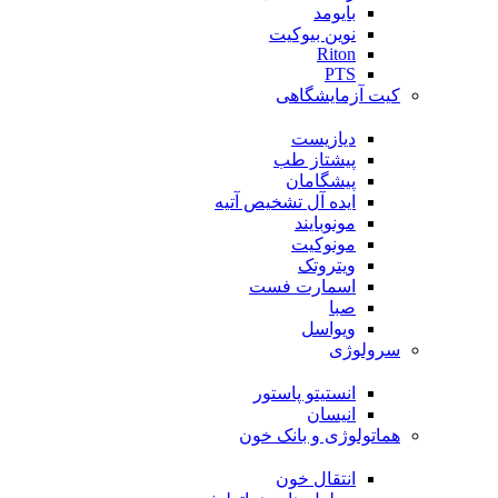
بایومد
نوین بیوکیت
Riton
PTS
کیت آزمایشگاهی
دیازیست
پیشتاز طب
پیشگامان
ایده آل تشخیص آتیه
مونوبایند
مونوکیت
ویتروتک
اسمارت فست
صبا
ویواسل
سرولوژی
انستیتو پاستور
انیسان
هماتولوژی و بانک خون
انتقال خون