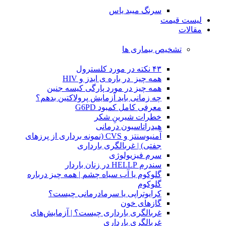
سرنگ میبد یاس
لیست قیمت
مقالات
تشخیص بیماری ها
۴۳ نکته در مورد کلسترول
همه چیز در باره ی ایدز و HIV
همه چیز در مورد پارگی کیسه جنین
چه زمانی باید آزمایش پرولاکتین بدهم؟
معرفی کامل کمبود G6PD
خطرات شیرینِ شکر
هیدراتاسیون درمانی
آمنیوسنتز و CVS (نمونه برداری از پرزهای
جفتی) | غربالگری بارداری
سرم فیزیولوژی
سندرم HELLP در زنان باردار
گلوکوم یا آب سیاه چشم | همه چیز درباره
گلوکوم
کرایوتراپی یا سرمادرمانی چیست؟
گازهای خون
غربالگری بارداری چیست؟ | آزمایش‌های
غربالگری بارداری