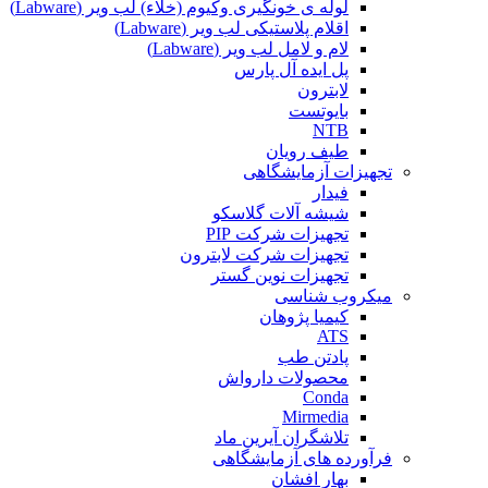
لوله ی خونگیری وکیوم (خلاء) لب ویر (Labware)
اقلام پلاستیکی لب ویر (Labware)
لام و لامل لب ویر (Labware)
پل ایده آل پارس
لابترون
بایوتست
NTB
طیف رویان
تجهیزات آزمایشگاهی
فیدار
شیشه آلات گلاسکو
تجهیزات شرکت PIP
تجهیزات شرکت لابترون
تجهیزات نوین گستر
میکروب شناسی
کیمیا پژوهان
ATS
پادتن طب
محصولات دارواش
Conda
Mirmedia
تلاشگران آیرین ماد
فرآورده های آزمایشگاهی
بهار افشان