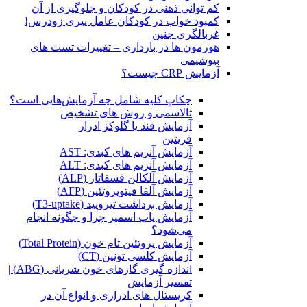
کم توانی ذهنی در کودکان و جلوگیری از آن
کمبود خواب در کودکان عامل پیری زودرس!
غربالگری جنین
هورمون ها در بارداری – تغییرات تست های
بیوشیمی
آزمایش CRP چیست؟
چکاپ کلیه شامل چه آزمایش‌هایی است؟
تالاسمی و روش های تشخیص
آزمایش قند یا گلوکز ادرار
فریتین
آزمایش آنزیم های کبدی: AST
آزمایش آنزیم های کبدی: ALT
آزمایش آلکالن فسفاتاز (ALP)
آزمایش آلفا فیتوپروتئین (AFP)
آزمایش برداشت تیرویید (T3-uptake)
آزمایش پاپ اسمیر چرا و چگونه انجام
می‌شود؟
آزمایش پروتئین تام خون (Total Protein)
آزمایش کلسی تونین (CT)
اندازه گیری گازهای خون شریانی (ABG) |
تفسیر آزمایش
کریستال ‌های ادراری و انواع آن در