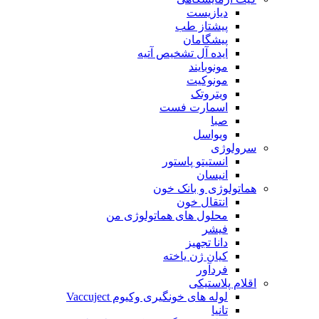
دیازیست
پیشتاز طب
پیشگامان
ایده آل تشخیص آتیه
مونوبایند
مونوکیت
ویتروتک
اسمارت فست
صبا
ویواسل
سرولوژی
انستیتو پاستور
انیسان
هماتولوژی و بانک خون
انتقال خون
محلول های هماتولوژی من
فیشر
دانا تجهیز
کیان ژن یاخته
فردآور
اقلام پلاستیکی
لوله های خونگیری وکیوم Vaccuject
تانیا