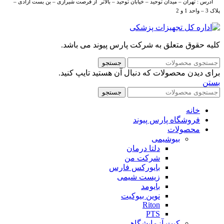
آدرس : تهران – میدان توحید – خیابان توحید – بالاتر از فرصت شیرازی – بن بست آزادی –
پلاک 3 – واحد 1 و 2
کلیه حقوق متعلق به شرکت پارس پیوند می باشد.
جستجو
برای دیدن محصولات که دنبال آن هستید تایپ کنید.
بستن
جستجو
خانه
فروشگاه پارس پیوند
محصولات
بیوشیمی
دلتا درمان
شرکت من
بایورکس فارس
زیست شیمی
بایومد
نوین بیوکیت
Riton
PTS
کیت آزمایشگاهی