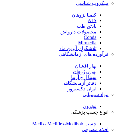
میکروب شناسی
کیمیا پژوهان
ATS
پادتن طب
محصولات دارواش
Conda
Mirmedia
تلاشگران آیرین ماد
فرآورده های آزمایشگاهی
بهار افشان
بهین پژوهان
سینا ارج آزما
دفاتر آزمایشگاهی
ایران دکستروز
مواد شیمیایی
نوترون
انواع چسب پزشکی
چسب Medix- Mediflex-Medibob
اقلام مصرفی