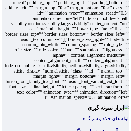
repeat” padding_top=”” padding_right=”” padding_bottom=””
padding_left=”” margin_top=”0px” margin_bottom=”0px” class=””
id=”” animation_type=”” animation_speed=”0.3″
animation_direction=”left” hide_on_mobile=”small-
visibility,medium-visibility,large-visibility” center_content=”no”
last=”true” min_height=”” hover_type=”none” link=””
border_sizes_top=”” border_sizes_bottom=”” border_sizes_left=””
border_sizes_right=”” first=”true”][fusion_text columns=””
column_min_width=”” column_spacing=”” rule_style=””
rule_size=”” rule_color=”” hue=”” saturation=”” lightness=””
alpha=”” content_alignment_medium=””
content_alignment_small=”” content_alignment=””
hide_on_mobile=”small-visibility,medium-visibility,large-visibility”
sticky_display=”normal,sticky” class=”” id=”” margin_top=””
margin_right=”” margin_bottom=”” margin_left=””
fusion_font_family_text_font=”” fusion_font_variant_text_font=””
font_size=”” line_height=”” letter_spacing=”” text_transform=””
text_color=”” animation_type=”” animation_direction=”left”
animation_speed=”0.3″ animation_offset=””]
لوله های خلاء و سرنگ ها