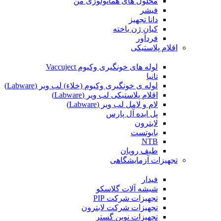
محلول های هماتولوژی من
فیشر
دانا تجهیز
کیان ژن یاخته
فردآور
اقلام پلاستیکی
لوله های خونگیری وکیوم Vaccuject
تانیا
لوله ی خونگیری وکیوم (خلاء) لب ویر (Labware)
اقلام پلاستیکی لب ویر (Labware)
لام و لامل لب ویر (Labware)
پل ایده آل پارس
لابترون
بایوتست
NTB
طیف رویان
تجهیزات آزمایشگاهی
فیدار
شیشه آلات گلاسکو
تجهیزات شرکت PIP
تجهیزات شرکت لابترون
تجهیزات نوین گستر