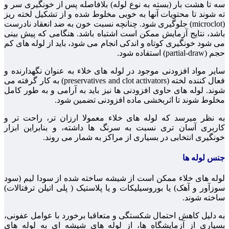
سه تا هشت بار (بسته به نوع لوله) بلافاصله پس از خونگیری سر و
ته شوند تا محتویات آنها به خوبی مخلوط شده و از تشکیل لخته ریز
(microclot) جلوگیری شود. چنانچه نسبت خون به ضد انعقاد نادرست
باشد، نتایج آزمایش ممکن است اشتباه باشد. هنگامی که پیش بینی
می شود خونگیری کوتاه و اندکی انجام می شود، باید از لوله های کم
حجم (partial-draw) استفاده شود.
سایر مواد افزودنی موجود در لوله های خلاء به عنوان نگهدارنده و
فعال کننده لخته (preservatives and clot activators) به کار گرفته می
شوند. لوله های حاوی افزودنی ها نیز باید به آرامی و به طور کامل
مخلوط شوند تا اثربخشی ماده افزودنی تضمین شود.
به نظر میرسد که لوله های خلاء معمولا ارزان تر، راحت تر و
کاربری آسان تری نسبت به سرنگ ها داشته، و بنابراین ابزار
خونگیری انتخابی در بسیاری از مراکز به شمار می روند.
جنس لوله ها
لوله های خلاء ممکن است از شیشه ساخته شده از سودا لیم (سود
سوزآور و آهک) یا بوروسیلیکات و یا پلاستیک ( پلی اتیلن ترفتالات)
ساخته شوند.
به دلیل کاهش احتمال شکستگی و متعاقبا برخورد با عوامل عفونی،
بسیاری از آزمایشگاه ها، از لوله های شیشه ای به لوله های