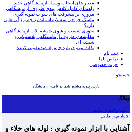
معیار های انتخاب وسیله آزمایشگاهی جدید
راهنمای کامل کلاس بندی ظروف آزمایشگاهی
مروری بر پیشرفت های سواب نمونه گیری
ماسک جراحی سه لایه استاندارد چه ویژگی هایی
دارد؟
ﻧﺤﻮﻩی ﺷﺴﺖ و ﺷﻮی شیشه آلات آزمایشگاهی
مقایسه‌ی ظروف آزمایشگاهی پلاستیکی و
شیشه ای
نکات مهم درباره ی مواد ضدعفونی کننده
ثبت نام
تماس باما
حریم خصوصی
جستجو
پارس پیوند مشاور شما در تامین آزمایشگاه
وبلاگ
خانه
بخوانیم و بدانیم
بخوانیم و بدانیم
آشنایی با ابزار نمونه گیری : لوله های خلاء و