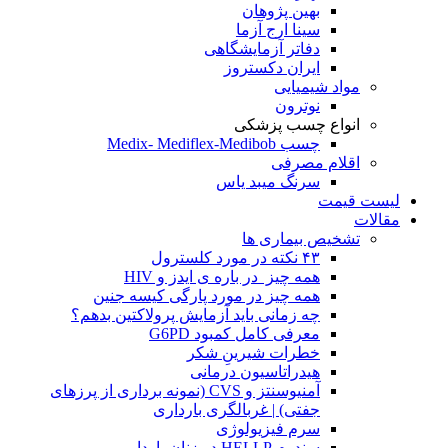
بهین پژوهان
سینا ارج آزما
دفاتر آزمایشگاهی
ایران دکستروز
مواد شیمیایی
نوترون
انواع چسب پزشکی
چسب Medix- Mediflex-Medibob
اقلام مصرفی
سرنگ میبد یاس
لیست قیمت
مقالات
تشخیص بیماری ها
۴۳ نکته در مورد کلسترول
همه چیز در باره ی ایدز و HIV
همه چیز در مورد پارگی کیسه جنین
چه زمانی باید آزمایش پرولاکتین بدهم؟
معرفی کامل کمبود G6PD
خطرات شیرینِ شکر
هیدراتاسیون درمانی
آمنیوسنتز و CVS (نمونه برداری از پرزهای
جفتی) | غربالگری بارداری
سرم فیزیولوژی
سندرم HELLP در زنان باردار