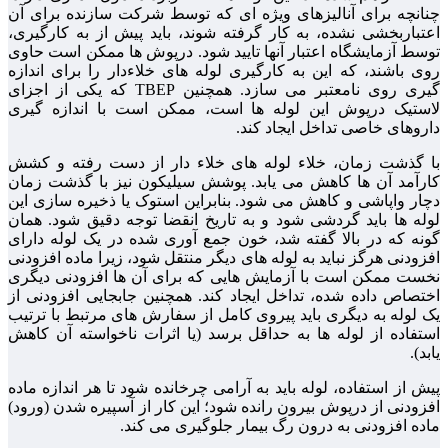
چنانچه برای آنالیزهای ویژه ای که توسط شرکت سازنده برای آن
اعتباربخشی نشده، به کار گرفته شوند، باید پیش از به کارگیری،
توسط آزمایشگاه اعتبار آنها تاييد شود. درپوش ها ممکن است حاوی
روی باشند، که این به کارگیری لوله های خلاءدار را برای اندازه
گیری روی نامعتبر می سازد. همچنین TBEP که یکی از اجزای
لاستیک درپوش این لوله ها است، ممکن است با اندازه گیری
داروهای خاصی تداخل ایجاد کند.
با گذشت زمان، خلاء لوله های خلاء دار از دست رفته و کشش
کارآمد آن ها کاهش می یابد. پوشش سیلیکون نیز با گذشت زمان
دچار واپاشی و کاهش می شود. بنابراین استوک یا ذخیره سازی این
لوله ها باید گردشی شود و به تاریخ انقضا توجه دقیق شود. همان
گونه که در بالا گفته شد، خون جمع آوری شده در یک لوله دارای
افزودنی هرگز نباید به لوله های دیگر منتقل شود، زیرا ماده افزودنی
نخست ممکن است با آزمایش هایی که برای آن ها افزودنی دیگری
اختصاص داده شده، تداخل ایجاد کند. همچنین جابجایی افزودنی از
یک لوله به دیگری باید پیروی کامل از سفارش های مرتبط با ترتیب
استفاده از لوله ها به حداقل برسد (یا اثرات ناخواسته آن کاهش
یابد).
پیش از استفاده، لوله باید به آرامی چرخانده شود تا هر اندازه ماده
افزودنی از درپوش بیرون رانده شود؛ این کار از آسپیره شدن (ورود)
ماده افزودنی به درون رگ بیمار جلوگیری می کند.