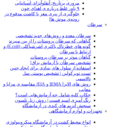
مروری برتاریخ: آنفلوآنزای اسپانیایی
۹ باور غلط درباره ی اهدای خون
جلوگیری از پیری مغز با کاشت مدفوع در
روده‌ی موش ها!
سرطان
سرطان معده و روش‌های جدید تشخیصی
گیاهانی که سرطان پروستات را از بین میبرند
گونه های خطرناک باکتری اشرشیاکلی (E.coli) و
ارتباط با سرطان
گیاهان موثر بر سرطان پروستات
تشخیص سرطان با آزمایش بزاق!
استفاده از سلول های بنیادی برای ایجاد جنین
تست توبرکولین | تشخیص پوستی سل
تالاسمی
روش های الایزا IEMA و EIA/ مقایسه ی مزایا و
معایب
چکاپ کلیه شامل چه آزمایش‌هایی است؟
رنگ آمیزی اسید فست | روش زیل نلسون
سنجش آنزیم های کبدی در آزمایشگاه
تجهیزات و لوازم آزمایشگاهی
انواع محیط کشت در آزمایشگاه میکروبیولوژی