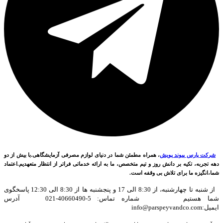
شرکت پارس پیوند پویش
، همراه مطمئن شما در دنیای لوازم مصرفی آزمایشگاهی.با بیش از دو
دهه تجربه، تکیه بر دانش روز و تیم متخصص، ما به ارائه خدماتی فراتر از انتظار متعهدیم.اعتماد
شما،انگیزه ما برای تلاش بی وقفه است.
از شنبه تا چهارشنبه، از 8:30 الی 17 و پنجشنبه ها از 8:30 الی 12:30 پاسخگوی
شما هستیم شماره تماس: 5-40660490-021 آدرس
ایمیل:info@parspeyvandco.com