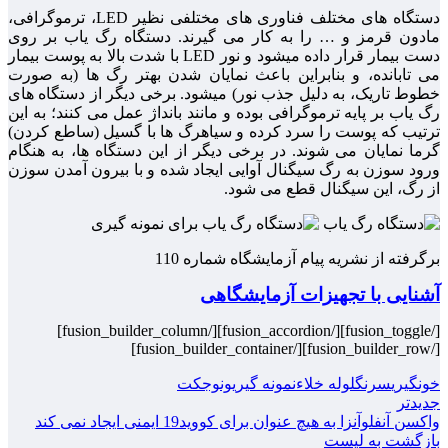
دستگاه های مختلف فناوری های مختلفی نظیر LED، ترموگرافی،
مادون قرمز و … را به کار می گیرند. دستگاه رگ یاب بر روی
دست بیمار قرار داده میشود و نور LED با شدت بالا به پوست بیمار
می تابانده، و بنابراین باعث نمایان شدن بهتر رگ ها (به صورت
خطوط تاریک، به دلیل جذب نور) میشود. برخی دیگر از دستگاه های
رگ یاب بر پایه ترموگرافی بوده و مانند بانداژ عمل می کنند؛ به این
ترتیب که پوست را سرد کرده و سیاهرگ ها با گسیل (ساطع کردن)
گرما نمایان می شوند. در برخی دیگر از این دستگاه ها، به هنگام
ورود سوزن به رگ سیگنال آوایی ایجاد شده و با بیرون آمدن سوزن
از رگ، این سیگنال قطع می شود.
برگرفته از نشریه پیام آزمایشگاه شماره 110
آشنایی با تجهیزات آزمایشگاهی
[/fusion_toggle][/fusion_accordion][/fusion_builder_column]
[/fusion_builder_row][/fusion_builder_container]
خونگیری
سرنگ
لوله خلاء
نمونه گیری
ونوجکت
جدیدتر
واکسن آنفلوآنزا به هیچ عنوان برای کووید19 ایمنی ایجاد نمی کند
بازگشت به لیست