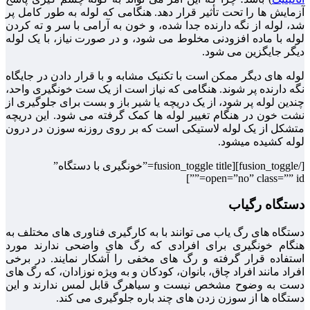
آزمایش ها را تحت تأثیر قرار دهد. هنگامی که لوله به طور کامل پر
شد، لوله از نگه دارنده جدا شده، و خون به آرامی با سر و ته کردن
لوله با ماده افزودنی مخلوط می شود، و در صورت نیاز، با یک لوله
دیگر جایگزین می شود.
لوله های دیگر ممکن است با تکنیک مشابه و با قرار دادن در جایگاه
نگه دارنده پر شوند. هنگامی که نیاز است از یک ست خونگیری واحد،
چندین لوله پر شود، از یک دریچه یا شیر باز و بست برای جلوگیری از
نشت خون در هنگام تغییر لوله ها کمک گرفته می شود. این دریچه
متشکل از یک لوله لاستیکی است که بر روی روزنه سوزن در درون
لوله کشیده میشود.
[/fusion_toggle][fusion_toggle title=”خونگیری با دستگاه”
open=”no” class=”” id=””]
دستگاه رگیاب
دستگاه های رگ یاب می توانند با به کارگیری فناوری های مختلف به
هنگام خونگیری برای افرادی که رگ های واضحی ندارند مورد
استفاده قرار گرفته و رگ های مخفی را آشکار نمایند. در برخی
افراد مانند افراد چاق، بانوان، کودکان و به ویژه نوزادان، که رگ های
دست به وضوح مشخص نیست و سیاهرگ قابل لمس ندارند و این
دستگاه ها از سوزن زدن های چند باره جلوگیری می کند.