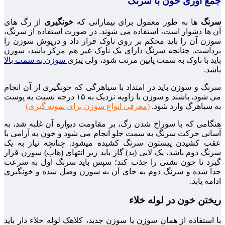
جمع آوری خون با سرنگ
سرنگ
ها به طور معمول برای بیمارانی که
خونگیری
از رگ های
آن ها دشوار است، استفاده می شوند. در صورت استفاده از سرنگ،
سوزن آن را باید محکم بر روی ناوک قرار داد و درپوش سوزن را
برداشت. چنانچه سرنگ دارای یک ناوک غیر هم مرکز باشد، سوزن
باید با ناوک به سمت پایین مرتب شود، ولی
تیزی
سوزن به سمت بالا
باشد.
سرنگ و سوزن باید در امتداد با سیاهرگی که خونگیری از آن انجام
می شود، باشند و سوزن با زاویه نزدیک به ۱۵ درجه نسبت به پوست
به سیاهرگ وارد شود.
(
معرفی انواع سوزن برای نمونه گیری
)
هنگامی که با سوراخ شدن رگ، بر مقاومت دیواره آن غلبه شد، به
آسانی حرکت سرنگ به سمت جلو انجام می شود و خون به آرامی با
عقب کشیدن پیستون سرنگ کشیده میشود. چنانچه نیاز به یک
سرنگ دوم باشد، یک لایی (پد) گاز باید زیر انتهای (هاب) سوزن قرار
گیرد تا خون نشتی را جذب کند؛ سپس باید سرنگ اول به سرعت
جدا شده و سرنگ دوم به جای آن به سوزن وصل شده و خونگیری
ادامه یابد.
ریختن خون در لوله خلاء
با استفاده از همان سوزن یا سوزن جدید، کلاهک لوله خلاء دار باید