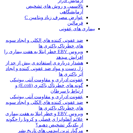
آزمایش ادرار
تالاسمی و روش های تشخیص
آزمایشگاهی
عوارض مصرف زیاد ویتامین C
فرمالین
بیماری های عفونی
ضد عفونی کننده های الکلی و ایجاد سویه
های خطرناک باکتری ها
ویروس EBV خطر ابتلا به هفت بیماری را
افزایش میدهد
هشدار درباره ی استفاده ی بیش از حد از
ژل دست و مواد ضد عفونی کننده و ایجاد
اَبَر باکتری ها
عفونت ادراری و مقاومت آنتی بیوتیکی
گونه های خطرناک باکتری (E.coli) و
ارتباط با سرطان
عفونت ادراری و مقاومت آنتی بیوتیکی
ضد عفونی کننده های الکلی و ایجاد سویه
های خطرناک باکتری ها
ویروس EBV و خطر ابتلا به هفت بیماری
علائم آنفلوانزا ی فصلی و کرونا را چگونه
از یکدیگر تشخیص دهیم؟
مرگبار ترین اپیدمی های تاریخ بشر