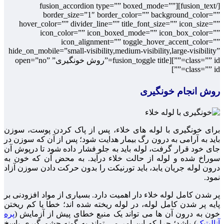
[/fusion_text][fusion_accordion type=”” boxed_mode=””
border_size=”1″ border_color=”” background_color=””
hover_color=”” divider_line=”” title_font_size=”” icon_size=””
icon_color=”” icon_boxed_mode=”” icon_box_color=””
icon_alignment=”” toggle_hover_accent_color=””
hide_on_mobile=”small-visibility,medium-visibility,large-visibility”
class=”” id=””][fusion_toggle title=”روش خونگیری” open=”no”
class=”” id=””]
روش انجام خونگیری
برای خونگیری با لوله های خلاء، پس از پاک کردن پوست، سوزن
باید به آرامی به درون رگ بیمار هدایت شود؛ پس از آن که سوزن در
جای خود قرار گرفت، لوله باید به جلو فشار داده شود تا درپوش آن
سوراخ شده و لوله از حالت خلاء درآید. به محض آن که خون به
درون لوله جریان یابد، باید تورنیکت را بدون حرکت دادن سوزن آزاد
نمود.
پر شدن کامل لوله خلاء دار اهمیت دارد. بسیاری از مواد افزودنی بر
پایه پر شدن کامل لوله، در لوله ریخته شده اند؛ خطا یا کم ریختن
خون به درون آن ها می تواند یک منبع خطای پیش از آزمایش (
پره
آنالیتیک
) باشد؛ چرا که این امر می تواند به گونه چشم گیری پاسخ