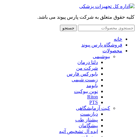
کلیه حقوق متعلق به شرکت پارس پیوند می باشد.
جستجو
خانه
فروشگاه پارس پیوند
محصولات
بیوشیمی
دلتا درمان
شرکت من
بایورکس فارس
زیست شیمی
بایومد
نوین بیوکیت
Riton
PTS
کیت آزمایشگاهی
دیازیست
پیشتاز طب
پیشگامان
ایده آل تشخیص آتیه