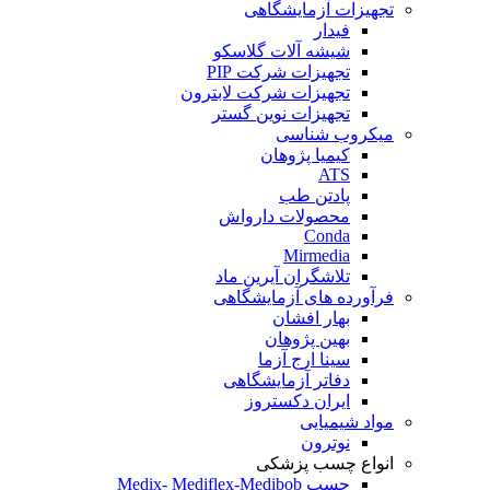
تجهیزات آزمایشگاهی
فیدار
شیشه آلات گلاسکو
تجهیزات شرکت PIP
تجهیزات شرکت لابترون
تجهیزات نوین گستر
میکروب شناسی
کیمیا پژوهان
ATS
پادتن طب
محصولات دارواش
Conda
Mirmedia
تلاشگران آیرین ماد
فرآورده های آزمایشگاهی
بهار افشان
بهین پژوهان
سینا ارج آزما
دفاتر آزمایشگاهی
ایران دکستروز
مواد شیمیایی
نوترون
انواع چسب پزشکی
چسب Medix- Mediflex-Medibob