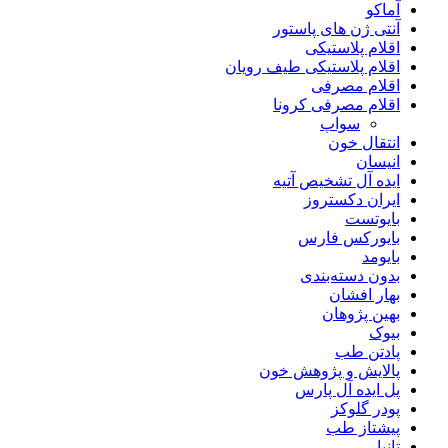
آماکو
آنتی ژن های پاستور
اقلام پلاستیکی
اقلام پلاستیکی طیف رویان
اقلام مصرفی
اقلام مصرفی کرونا
سواپ
انتقال خون
انیسان
ایده آل تشخیص آتیه
ایران دکستروز
بایوتست
بایورکس فارس
بایومد
بدون دسته‌بندی
بهار افشان
بهین پژوهان
بیوک
پادتن طب
پالایش و پژوهش خون
پل ایده آل پارس
پودر گلوکز
پیشتاز طب
تانیا