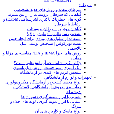
سرطان
سرطان معده و روش‌های جدید تشخیصی
گیاهانی که سرطان پروستات را از بین میبرند
گونه های خطرناک باکتری اشرشیاکلی (E.coli) و
ارتباط با سرطان
گیاهان موثر بر سرطان پروستات
تشخیص سرطان با آزمایش بزاق!
استفاده از سلول های بنیادی برای ایجاد جنین
تست توبرکولین | تشخیص پوستی سل
تالاسمی
روش های الایزا IEMA و EIA/ مقایسه ی مزایا و
معایب
چکاپ کلیه شامل چه آزمایش‌هایی است؟
رنگ آمیزی اسید فست | روش زیل نلسون
سنجش آنزیم های کبدی در آزمایشگاه
تجهیزات و لوازم آزمایشگاهی
انواع محیط کشت در آزمایشگاه میکروبیولوژی
مقایسه‌ی ظروف آزمایشگاهی پلاستیکی و
شیشه ای
آشنایی با ابزار نمونه گیری : سوزن ها
آشنایی با ابزار نمونه گیری : لوله های خلاء و
سرنگ
انواع ماسک و کاربرد های آن