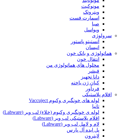
مونوبایند
مونوکیت
ویتروتک
اسمارت فست
صبا
ویواسل
سرولوژی
انستیتو پاستور
انیسان
هماتولوژی و بانک خون
انتقال خون
محلول های هماتولوژی من
فیشر
دانا تجهیز
کیان ژن یاخته
فردآور
اقلام پلاستیکی
لوله های خونگیری وکیوم Vaccuject
تانیا
لوله ی خونگیری وکیوم (خلاء) لب ویر (Labware)
اقلام پلاستیکی لب ویر (Labware)
لام و لامل لب ویر (Labware)
پل ایده آل پارس
لابترون