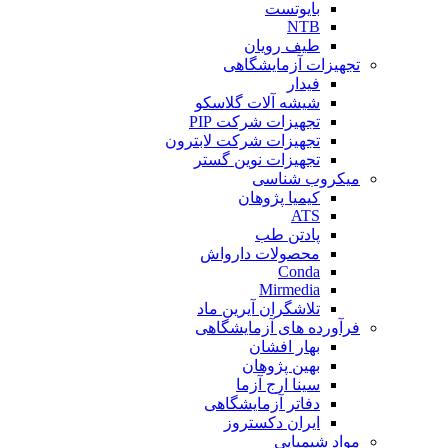
بایوتست
NTB
طیف رویان
تجهیزات آزمایشگاهی
فیدار
شیشه آلات گلاسکو
تجهیزات شرکت PIP
تجهیزات شرکت لابترون
تجهیزات نوین گستر
میکروب شناسی
کیمیا پژوهان
ATS
پادتن طب
محصولات دارواش
Conda
Mirmedia
تلاشگران آیرین ماد
فرآورده های آزمایشگاهی
بهار افشان
بهین پژوهان
سینا ارج آزما
دفاتر آزمایشگاهی
ایران دکستروز
مواد شیمیایی