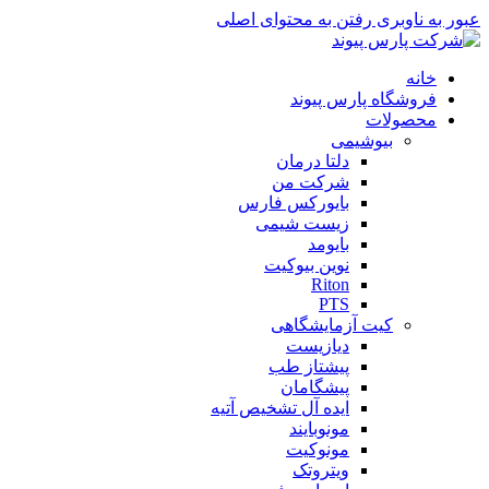
عبور به ناوبری
رفتن به محتوای اصلی
خانه
فروشگاه پارس پیوند
محصولات
بیوشیمی
دلتا درمان
شرکت من
بایورکس فارس
زیست شیمی
بایومد
نوین بیوکیت
Riton
PTS
کیت آزمایشگاهی
دیازیست
پیشتاز طب
پیشگامان
ایده آل تشخیص آتیه
مونوبایند
مونوکیت
ویتروتک