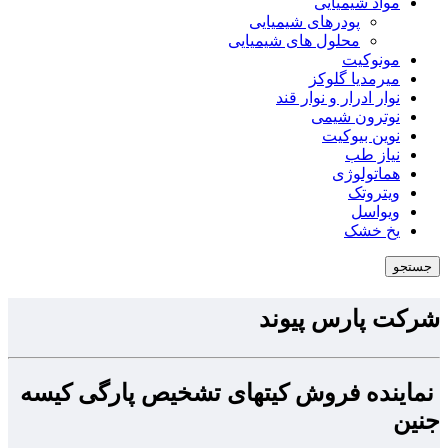
مواد شیمیایی
پودرهای شیمیایی
محلول های شیمیایی
مونوکیت
میرمدیا گلوکز
نوار ادرار و نوار قند
نوترون شیمی
نوین بیوکیت
نیاز طب
هماتولوژی
ویتروتک
ویواسل
یخ خشک
جستجو
شرکت پارس پیوند
نماینده فروش کیتهای تشخیص پارگی کیسه
جنین