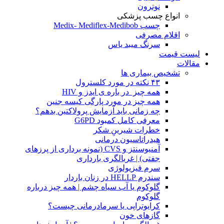
نوترون
انواع چسب پزشکی
چسب Medix- Mediflex-Medibob
اقلام مصرفی
سرنگ میبد یاس
لیست قیمت
مقالات
تشخیص بیماری ها
۴۳ نکته در مورد کلسترول
همه چیز در باره ی ایدز و HIV
همه چیز در مورد پارگی کیسه جنین
چه زمانی باید آزمایش پرولاکتین بدهم؟
معرفی کامل کمبود G6PD
خطرات شیرینِ شکر
هیدراتاسیون درمانی
آمنیوسنتز و CVS (نمونه برداری از پرزهای
جفتی) | غربالگری بارداری
سرم فیزیولوژی
سندرم HELLP در زنان باردار
گلوکوم یا آب سیاه چشم | همه چیز درباره
گلوکوم
کرایوتراپی یا سرمادرمانی چیست؟
گازهای خون