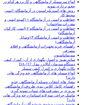
انواع سرسمپلر آزمایشگاهی و کاربرد هرکدام در
حجم برداری نمونه
روش های استریلیزاسیون در آزمایشگاه | ایمنی
محیط کار
حفاظت و ایمنی در آزمایشگاه ۱ (کمیته ایمنی و
مقررات ساختمان)
حفاظت و ایمنی در آزمایشگاه ۲ (ایمنی کارکنان
آزمایشگاه)
حفاظت و ایمنی آزمایشگاه ۳ (وسایل
آزمایشگاهی)
راهنمای خرید تجهیزات آزمایشگاهی و اقلام
مصرفی
سدیمانتاسیون
سانتریفیوژ و اصول نگهداری از آن | کنترل کیفی
دستگاه سدیمان آنالایزر مدل DA-717
نکات نگهداری و کنترل کیفی سمپلر
انواع سمپلر های آزمایشگاهی چه ویژگی هایی
دارند؟
معیار های انتخاب وسیله آزمایشگاهی جدید
راهنمای کامل کلاس بندی ظروف آزمایشگاهی
مروری بر پیشرفت های سواب نمونه گیری
ماسک جراحی سه لایه استاندارد چه ویژگی هایی
دارد؟
ﻧﺤﻮﻩی ﺷﺴﺖ و ﺷﻮی شیشه آلات آزمایشگاهی