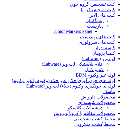
کیت تشخیص گروه خون
کیت سنجش کرونا
کیت های الایزا
پیشگامان
دیازیست
Tumor Markers Panel
کیت های رپید‌تست
کیت های سرولوژی
کیسه ادرار
کیمیا پژوهان
لب ویر (Labware)
اقلام پلاستیکی لب ویر (Labware)
لام و لامل
لوله غیر وکیوم BDM
لوله های خون گیری خلا و غیر خلاء (وکیوم یا غیر وکیوم)
لوله ی خونگیری وکیوم (خلاء) لب ویر (Labware)
ماسک
محصولات دارواش
محصولات شیشه ای
شیشه آلات گلاسکو
محصولات مقابله با کرونا ویروس
محیط کشت تشخیصی
محیط کشت میکروبی