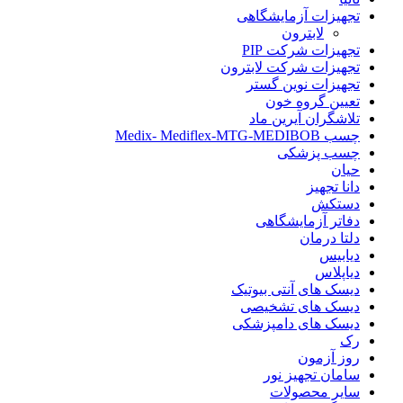
تجهیزات آزمایشگاهی
لابترون
تجهیزات شرکت PIP
تجهیزات شرکت لابترون
تجهیزات نوین گستر
تعیین گروه خون
تلاشگران آیرین ماد
چسب Medix- Mediflex-MTG-MEDIBOB
چسب پزشکی
حیان
دانا تجهیز
دستکش
دفاتر آزمایشگاهی
دلتا درمان
دیابیس
دیاپلاس
دیسک های آنتی بیوتیک
دیسک های تشخیصی
دیسک های دامپزشکی
رک
روز آزمون
سامان تجهیز نور
سایر محصولات