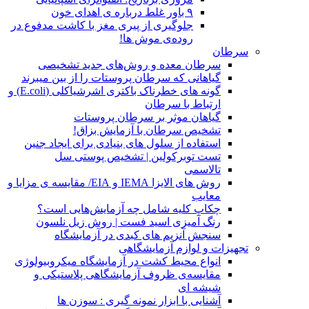
۹ باور غلط درباره ی اهدای خون
جلوگیری از پیری مغز با کاشت مدفوع در
روده‌ی موش ها!
سرطان
سرطان معده و روش‌های جدید تشخیصی
گیاهانی که سرطان پروستات را از بین میبرند
گونه های خطرناک باکتری اشرشیاکلی (E.coli) و
ارتباط با سرطان
گیاهان موثر بر سرطان پروستات
تشخیص سرطان با آزمایش بزاق!
استفاده از سلول های بنیادی برای ایجاد جنین
تست توبرکولین | تشخیص پوستی سل
تالاسمی
روش های الایزا IEMA و EIA/ مقایسه ی مزایا و
معایب
چکاپ کلیه شامل چه آزمایش‌هایی است؟
رنگ آمیزی اسید فست | روش زیل نلسون
سنجش آنزیم های کبدی در آزمایشگاه
تجهیزات و لوازم آزمایشگاهی
انواع محیط کشت در آزمایشگاه میکروبیولوژی
مقایسه‌ی ظروف آزمایشگاهی پلاستیکی و
شیشه ای
آشنایی با ابزار نمونه گیری : سوزن ها