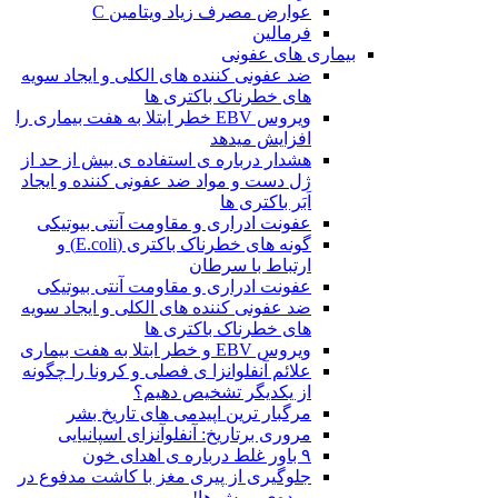
عوارض مصرف زیاد ویتامین C
فرمالین
بیماری های عفونی
ضد عفونی کننده های الکلی و ایجاد سویه
های خطرناک باکتری ها
ویروس EBV خطر ابتلا به هفت بیماری را
افزایش میدهد
هشدار درباره ی استفاده ی بیش از حد از
ژل دست و مواد ضد عفونی کننده و ایجاد
اَبَر باکتری ها
عفونت ادراری و مقاومت آنتی بیوتیکی
گونه های خطرناک باکتری (E.coli) و
ارتباط با سرطان
عفونت ادراری و مقاومت آنتی بیوتیکی
ضد عفونی کننده های الکلی و ایجاد سویه
های خطرناک باکتری ها
ویروس EBV و خطر ابتلا به هفت بیماری
علائم آنفلوانزا ی فصلی و کرونا را چگونه
از یکدیگر تشخیص دهیم؟
مرگبار ترین اپیدمی های تاریخ بشر
مروری برتاریخ: آنفلوآنزای اسپانیایی
۹ باور غلط درباره ی اهدای خون
جلوگیری از پیری مغز با کاشت مدفوع در
روده‌ی موش ها!