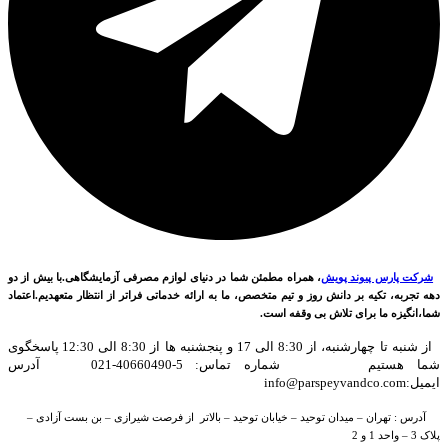
شرکت پارس پیوند پویش
، همراه مطمئن شما در دنیای لوازم مصرفی آزمایشگاهی.با بیش از دو
دهه تجربه، تکیه بر دانش روز و تیم متخصص، ما به ارائه خدماتی فراتر از انتظار متعهدیم.اعتماد
شما،انگیزه ما برای تلاش بی وقفه است.
از شنبه تا چهارشنبه، از 8:30 الی 17 و پنجشنبه ها از 8:30 الی 12:30 پاسخگوی
شما هستیم شماره تماس: 5-40660490-021 آدرس
ایمیل:info@parspeyvandco.com
آدرس : تهران – میدان توحید – خیابان توحید – بالاتر از فرصت شیرازی – بن بست آزادی –
پلاک 3 – واحد 1 و 2