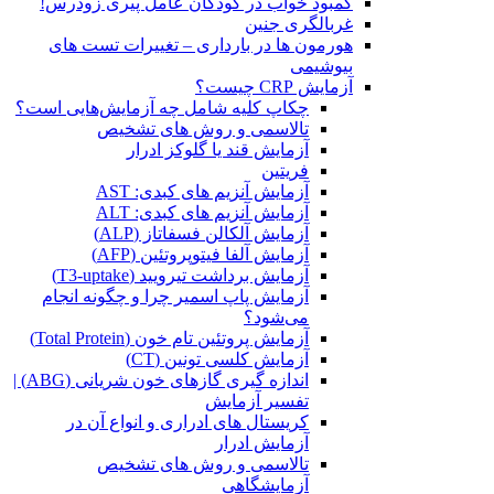
کمبود خواب در کودکان عامل پیری زودرس!
غربالگری جنین
هورمون ها در بارداری – تغییرات تست های
بیوشیمی
آزمایش CRP چیست؟
چکاپ کلیه شامل چه آزمایش‌هایی است؟
تالاسمی و روش های تشخیص
آزمایش قند یا گلوکز ادرار
فریتین
آزمایش آنزیم های کبدی: AST
آزمایش آنزیم های کبدی: ALT
آزمایش آلکالن فسفاتاز (ALP)
آزمایش آلفا فیتوپروتئین (AFP)
آزمایش برداشت تیرویید (T3-uptake)
آزمایش پاپ اسمیر چرا و چگونه انجام
می‌شود؟
آزمایش پروتئین تام خون (Total Protein)
آزمایش کلسی تونین (CT)
اندازه گیری گازهای خون شریانی (ABG) |
تفسیر آزمایش
کریستال ‌های ادراری و انواع آن در
آزمایش ادرار
تالاسمی و روش های تشخیص
آزمایشگاهی