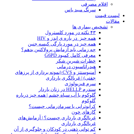
اقلام مصرفی
سرنگ میبد یاس
لیست قیمت
مقالات
تشخیص بیماری ها
۴۳ نکته در مورد کلسترول
همه چیز در باره ی ایدز و HIV
همه چیز در مورد پارگی کیسه جنین
چه زمانی باید آزمایش پرولاکتین بدهم؟
معرفی کامل کمبود G6PD
خطرات شیرینِ شکر
هیدراتاسیون درمانی
آمنیوسنتز و CVS (نمونه برداری از پرزهای
جفتی) | غربالگری بارداری
سرم فیزیولوژی
سندرم HELLP در زنان باردار
گلوکوم یا آب سیاه چشم | همه چیز درباره
گلوکوم
کرایوتراپی یا سرمادرمانی چیست؟
گازهای خون
غربالگری بارداری چیست؟ | آزمایش‌های
غربالگری بارداری
کم توانی ذهنی در کودکان و جلوگیری از آن