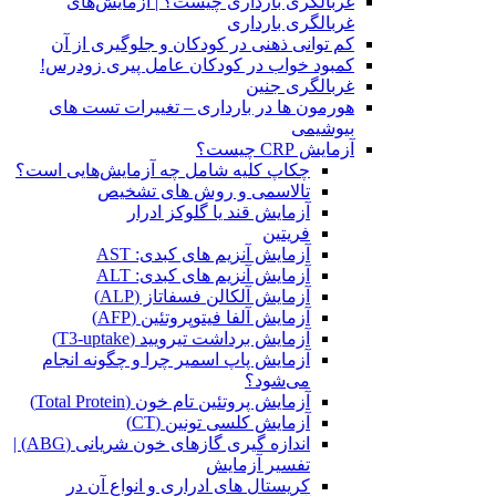
غربالگری بارداری چیست؟ | آزمایش‌های
غربالگری بارداری
کم توانی ذهنی در کودکان و جلوگیری از آن
کمبود خواب در کودکان عامل پیری زودرس!
غربالگری جنین
هورمون ها در بارداری – تغییرات تست های
بیوشیمی
آزمایش CRP چیست؟
چکاپ کلیه شامل چه آزمایش‌هایی است؟
تالاسمی و روش های تشخیص
آزمایش قند یا گلوکز ادرار
فریتین
آزمایش آنزیم های کبدی: AST
آزمایش آنزیم های کبدی: ALT
آزمایش آلکالن فسفاتاز (ALP)
آزمایش آلفا فیتوپروتئین (AFP)
آزمایش برداشت تیرویید (T3-uptake)
آزمایش پاپ اسمیر چرا و چگونه انجام
می‌شود؟
آزمایش پروتئین تام خون (Total Protein)
آزمایش کلسی تونین (CT)
اندازه گیری گازهای خون شریانی (ABG) |
تفسیر آزمایش
کریستال ‌های ادراری و انواع آن در