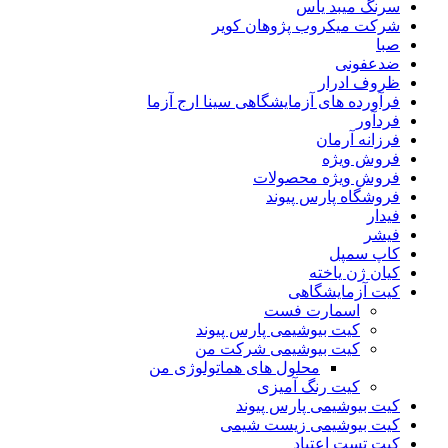
سرنگ میبد یاس
شرکت میکروب پژوهان کویر
صبا
ضدعفونی
ظروف ادرار
فرآورده های آزمایشگاهی سینا ارج آزما
فردآور
فرزانه آرمان
فروش ویژه
فروش ویژه محصولات
فروشگاه پارس پیوند
فیدار
فیشر
کاپ سمپل
کیان ژن یاخته
کیت آزمایشگاهی
اسمارت فست
کیت بیوشیمی پارس پیوند
کیت بیوشیمی شرکت من
محلول های هماتولوژی من
کیت رنگ آمیزی
کیت بیوشیمی پارس‌ پیوند
کیت بیوشیمی زیست شیمی
کیت تست اعتیاد