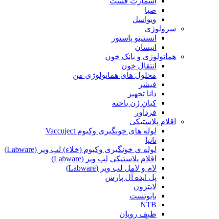
اسمارت فست
صبا
ویواسل
سرولوژی
انستیتو پاستور
انیسان
هماتولوژی و بانک خون
انتقال خون
محلول های هماتولوژی من
فیشر
دانا تجهیز
کیان ژن یاخته
فردآور
اقلام پلاستیکی
لوله های خونگیری وکیوم Vaccuject
تانیا
لوله ی خونگیری وکیوم (خلاء) لب ویر (Labware)
اقلام پلاستیکی لب ویر (Labware)
لام و لامل لب ویر (Labware)
پل ایده آل پارس
لابترون
بایوتست
NTB
طیف رویان