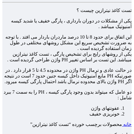
تست کاغذ نیترازین چیست ؟
یکی از مشکلات در دوران بارداری ، پارگی خفیف یا شدید کیسه
آمنیوتیک میباشد .
این اتفاق برای حدود 8 تا 10 درصد ماردران باردار می افتد . با توجه
به ضرورت تشخیص سریع این مشکل روشهای مختلفی در طول
زمان استفاده گردیده است .
یکی از روشهای رایج برای تشخیص پارگی ، تست کاغذ نیترازین
میباشد. این تست بر اساس تغییر PH واژن طراحی گردیده است .
در حالت عادی و نرمال PH واژن در محدوده 4.5 تا 5 قرار دارد . در
صورتیکه PH مایع آمنیوتیک داخل کیسه جنین حدود 7 است در نتیجه
اگر PH واژن بالای محدوده نرمال باشد احتمال پارگی کیسه میرود.
دو عامل که میتواند بدون وجود پارگی کیسه ، PH را به سمت 7 ببرد
شامل :
عفونتهای واژن
خونریزی خفیف
خانه
محصولات برچسب خورده “تست کاغذ نیترازین”