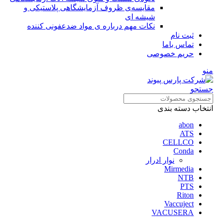
مقایسه‌ی ظروف آزمایشگاهی پلاستیکی و
شیشه ای
نکات مهم درباره ی مواد ضدعفونی کننده
ثبت نام
تماس باما
حریم خصوصی
منو
جستجو
انتخاب دسته بندی
abon
ATS
CELLCO
Conda
نوار ادرار
Mirmedia
NTB
PTS
Riton
Vaccuject
VACUSERA