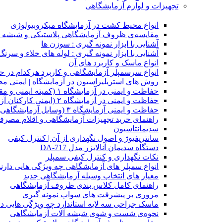
تجهیزات و لوازم آزمایشگاهی
انواع محیط کشت در آزمایشگاه میکروبیولوژی
مقایسه‌ی ظروف آزمایشگاهی پلاستیکی و شیشه 
آشنایی با ابزار نمونه گیری : سوزن ها
آشنایی با ابزار نمونه گیری : لوله های خلاء و سرنگ
انواع ماسک و کاربرد های آن
انواع سرسمپلر آزمایشگاهی و کاربرد هرکدام در ح
روش های استریلیزاسیون در آزمایشگاه | ایمنی مح
حفاظت و ایمنی در آزمایشگاه ۱ (کمیته ایمنی و مقررات ساختمان)
حفاظت و ایمنی در آزمایشگاه ۲ (ایمنی کارکنان آزمایشگاه)
حفاظت و ایمنی آزمایشگاه ۳ (وسایل آزمایشگاهی)
راهنمای خرید تجهیزات آزمایشگاهی و اقلام مصرف
سدیمانتاسیون
سانتریفیوژ و اصول نگهداری از آن | کنترل کیفی
دستگاه سدیمان آنالایزر مدل DA-717
نکات نگهداری و کنترل کیفی سمپلر
انواع سمپلر های آزمایشگاهی چه ویژگی هایی دارن
معیار های انتخاب وسیله آزمایشگاهی جدید
راهنمای کامل کلاس بندی ظروف آزمایشگاهی
مروری بر پیشرفت های سواب نمونه گیری
ماسک جراحی سه لایه استاندارد چه ویژگی هایی دا
ﻧﺤﻮﻩی ﺷﺴﺖ و ﺷﻮی شیشه آلات آزمایشگاهی