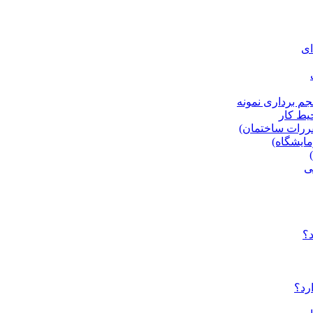
ای
جم برداری نمونه
یط کار
ی
د؟
رد؟