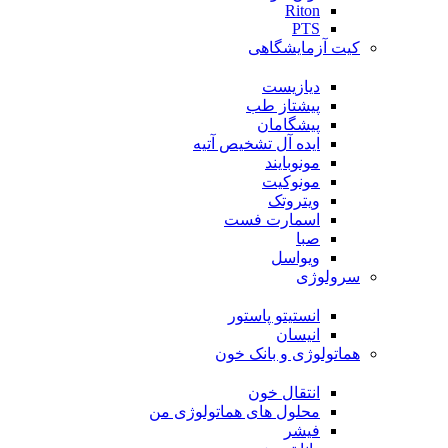
Riton
PTS
کیت آزمایشگاهی
دیازیست
پیشتاز طب
پیشگامان
ایده آل تشخیص آتیه
مونوبایند
مونوکیت
ویتروتک
اسمارت فست
صبا
ویواسل
سرولوژی
انستیتو پاستور
انیسان
هماتولوژی و بانک خون
انتقال خون
محلول های هماتولوژی من
فیشر