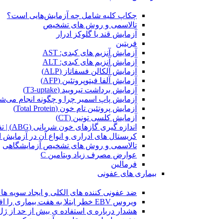
چکاپ کلیه شامل چه آزمایش‌هایی است؟
تالاسمی و روش های تشخیص
آزمایش قند یا گلوکز ادرار
فریتین
آزمایش آنزیم های کبدی: AST
آزمایش آنزیم های کبدی: ALT
آزمایش آلکالن فسفاتاز (ALP)
آزمایش آلفا فیتوپروتئین (AFP)
آزمایش برداشت تیرویید (T3-uptake)
آزمایش پاپ اسمیر چرا و چگونه انجام می‌ش
آزمایش پروتئین تام خون (Total Protein)
آزمایش کلسی تونین (CT)
اندازه گیری گازهای خون شریانی (ABG) | تفسیر آزمایش
کریستال ‌های ادراری و انواع آن در آزمایش ا
تالاسمی و روش های تشخیص آزمایشگاهی
عوارض مصرف زیاد ویتامین C
فرمالین
بیماری های عفونی
ضد عفونی کننده های الکلی و ایجاد سویه ها
ویروس EBV خطر ابتلا به هفت بیماری را افزایش میدهد
هشدار درباره ی استفاده ی بیش از حد از ژل د