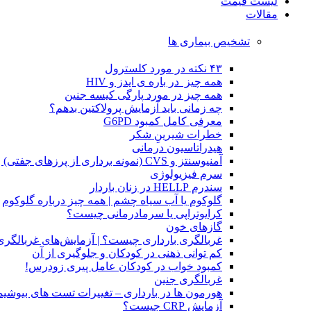
لیست قیمت
مقالات
تشخیص بیماری ها
۴۳ نکته در مورد کلسترول
همه چیز در باره ی ایدز و HIV
همه چیز در مورد پارگی کیسه جنین
چه زمانی باید آزمایش پرولاکتین بدهم؟
معرفی کامل کمبود G6PD
خطرات شیرینِ شکر
هیدراتاسیون درمانی
آمنیوسنتز و CVS (نمونه برداری از پرزهای جفتی) | غربالگری بارداری
سرم فیزیولوژی
سندرم HELLP در زنان باردار
گلوکوم یا آب سیاه چشم | همه چیز درباره گلوکوم
کرایوتراپی یا سرمادرمانی چیست؟
گازهای خون
غربالگری بارداری چیست؟ | آزمایش‌های غربالگری
کم توانی ذهنی در کودکان و جلوگیری از آن
کمبود خواب در کودکان عامل پیری زودرس!
غربالگری جنین
هورمون ها در بارداری – تغییرات تست های بیوشی
آزمایش CRP چیست؟