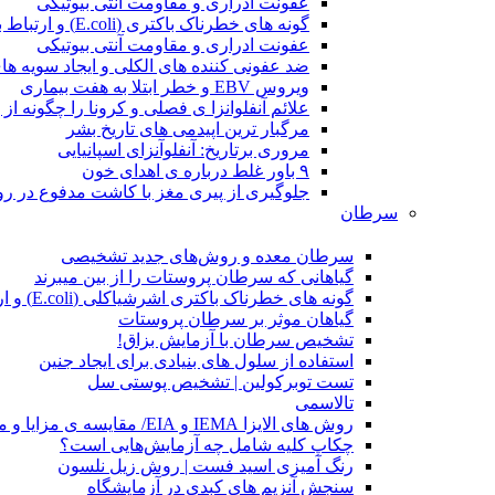
عفونت ادراری و مقاومت آنتی بیوتیکی
گونه های خطرناک باکتری (E.coli) و ارتباط با سرطان
عفونت ادراری و مقاومت آنتی بیوتیکی
ضد عفونی کننده های الکلی و ایجاد سویه ها
ویروس EBV و خطر ابتلا به هفت بیماری
علائم آنفلوانزا ی فصلی و کرونا را چگونه ا
مرگبار ترین اپیدمی های تاریخ بشر
مروری برتاریخ: آنفلوآنزای اسپانیایی
۹ باور غلط درباره ی اهدای خون
جلوگیری از پیری مغز با کاشت مدفوع در رو
سرطان
سرطان معده و روش‌های جدید تشخیصی
گیاهانی که سرطان پروستات را از بین میبرند
گونه های خطرناک باکتری اشرشیاکلی (E.coli) و ارتباط با سرطان
گیاهان موثر بر سرطان پروستات
تشخیص سرطان با آزمایش بزاق!
استفاده از سلول های بنیادی برای ایجاد جنین
تست توبرکولین | تشخیص پوستی سل
تالاسمی
روش های الایزا IEMA و EIA/ مقایسه ی مزایا و معایب
چکاپ کلیه شامل چه آزمایش‌هایی است؟
رنگ آمیزی اسید فست | روش زیل نلسون
سنجش آنزیم های کبدی در آزمایشگاه