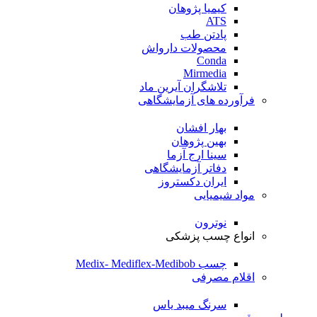
کیمیا پژوهان
ATS
پادتن طب
محصولات دارواش
Conda
Mirmedia
تلاشگران آیرین ماد
فرآورده های آزمایشگاهی
بهار افشان
بهین پژوهان
سینا ارج آزما
دفاتر آزمایشگاهی
ایران دکستروز
مواد شیمیایی
نوترون
انواع چسب پزشکی
چسب Medix- Mediflex-Medibob
اقلام مصرفی
سرنگ میبد یاس