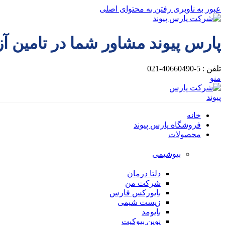
عبور به ناوبری
رفتن به محتوای اصلی
پارس پیوند مشاور شما در تامین آ
تلفن : 5-40660490-021
منو
خانه
فروشگاه پارس پیوند
محصولات
بیوشیمی
دلتا درمان
شرکت من
بایورکس فارس
زیست شیمی
بایومد
نوین بیوکیت