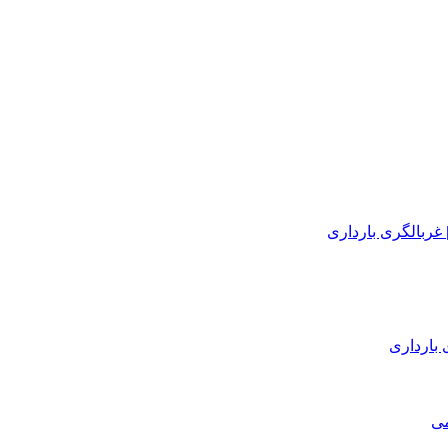
 بارداری
می