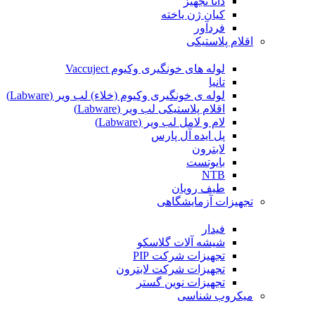
دانا تجهیز
کیان ژن یاخته
فردآور
اقلام پلاستیکی
لوله های خونگیری وکیوم Vaccuject
تانیا
لوله ی خونگیری وکیوم (خلاء) لب ویر (Labware)
اقلام پلاستیکی لب ویر (Labware)
لام و لامل لب ویر (Labware)
پل ایده آل پارس
لابترون
بایوتست
NTB
طیف رویان
تجهیزات آزمایشگاهی
فیدار
شیشه آلات گلاسکو
تجهیزات شرکت PIP
تجهیزات شرکت لابترون
تجهیزات نوین گستر
میکروب شناسی