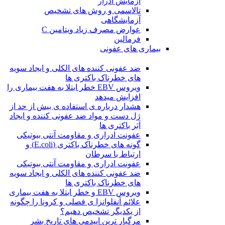
آزمایش ادرار
تالاسمی و روش های تشخیص
آزمایشگاهی
عوارض مصرف زیاد ویتامین C
فرمالین
بیماری های عفونی
ضد عفونی کننده های الکلی و ایجاد سویه
های خطرناک باکتری ها
ویروس EBV خطر ابتلا به هفت بیماری را
افزایش میدهد
هشدار درباره ی استفاده ی بیش از حد از
ژل دست و مواد ضد عفونی کننده و ایجاد
اَبَر باکتری ها
عفونت ادراری و مقاومت آنتی بیوتیکی
گونه های خطرناک باکتری (E.coli) و
ارتباط با سرطان
عفونت ادراری و مقاومت آنتی بیوتیکی
ضد عفونی کننده های الکلی و ایجاد سویه
های خطرناک باکتری ها
ویروس EBV و خطر ابتلا به هفت بیماری
علائم آنفلوانزا ی فصلی و کرونا را چگونه
از یکدیگر تشخیص دهیم؟
مرگبار ترین اپیدمی های تاریخ بشر