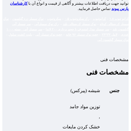
توانید جهت دریافت اطلاعات بیشتر و آگاهی از قیمت و انواع آن با
کارشناسان
پارس پیوند
تماس حاصل فرمایید.
کرایو تیوپ ۱.۸
–
کرایوتیوب
–
رک میکروتیوپ ۰.۵
–
میکروتیوب
–
نوک سمپلر زرد گیلسون
–
نوک
سمپلر کریستالی کوتاه
–
نوک سمپلر کریستالی بلند
–
رک نوک سمپلرآبی
–
سر سمپلر آبی
گیلسون بلند
–
سر سمپلر مدل اپندورف با حجم برداری ۲۰۰ لاندا
–
سر سمپلر آبی _بسته ۱۰۰۰
عددی
–
لامل ۳۲*۲۴
–
جعبه نوک سمپلر ۹۶ خانه
–
جعبه نوک سمپلر آبی
–
پلیت کشت سلول
–
نوک سمپلر گیلسون آبی
مشخصات فنی
مشخصات فنی
جنس
شیشه (پیرکس)
توزین مواد جامد
,
خشک کردن مایعات