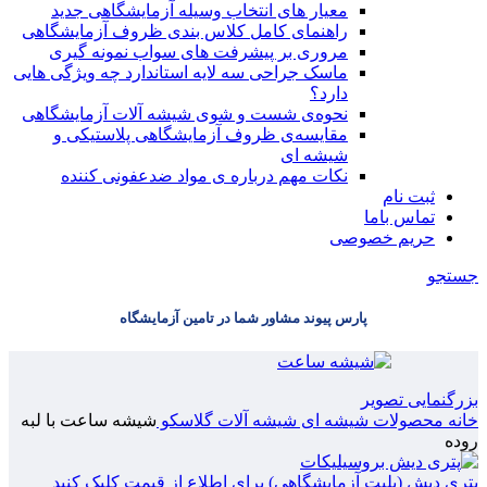
معیار های انتخاب وسیله آزمایشگاهی جدید
راهنمای کامل کلاس بندی ظروف آزمایشگاهی
مروری بر پیشرفت های سواب نمونه گیری
ماسک جراحی سه لایه استاندارد چه ویژگی هایی
دارد؟
ﻧﺤﻮﻩی ﺷﺴﺖ و ﺷﻮی شیشه آلات آزمایشگاهی
مقایسه‌ی ظروف آزمایشگاهی پلاستیکی و
شیشه ای
نکات مهم درباره ی مواد ضدعفونی کننده
ثبت نام
تماس باما
حریم خصوصی
جستجو
پارس پیوند مشاور شما در تامین آزمایشگاه
بزرگنمایی تصویر
خانه
محصولات شیشه ای
شیشه آلات گلاسکو
شیشه ساعت با لبه
روده
پتری دیش (پلیت آزمایشگاهی)
برای اطلاع از قیمت کلیک کنید