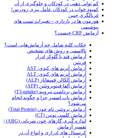
کم توانی ذهنی در کودکان و جلوگیری از آن
کمبود خواب در کودکان عامل پیری زودرس!
غربالگری جنین
هورمون ها در بارداری – تغییرات تست های
بیوشیمی
آزمایش CRP چیست؟
چکاپ کلیه شامل چه آزمایش‌هایی است؟
تالاسمی و روش های تشخیص
آزمایش قند یا گلوکز ادرار
فریتین
آزمایش آنزیم های کبدی: AST
آزمایش آنزیم های کبدی: ALT
آزمایش آلکالن فسفاتاز (ALP)
آزمایش آلفا فیتوپروتئین (AFP)
آزمایش برداشت تیرویید (T3-uptake)
آزمایش پاپ اسمیر چرا و چگونه انجام
می‌شود؟
آزمایش پروتئین تام خون (Total Protein)
آزمایش کلسی تونین (CT)
اندازه گیری گازهای خون شریانی (ABG) |
تفسیر آزمایش
کریستال ‌های ادراری و انواع آن در