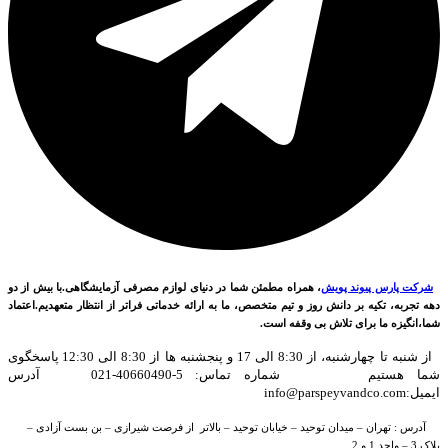
شرکت پارس پیوند پویش
، همراه مطمئن شما در دنیای لوازم مصرفی آزمایشگاهی.با بیش از دو
دهه تجربه، تکیه بر دانش روز و تیم متخصص، ما به ارائه خدماتی فراتر از انتظار متعهدیم.اعتماد
شما،انگیزه ما برای تلاش بی وقفه است.
از شنبه تا چهارشنبه، از 8:30 الی 17 و پنجشنبه ها از 8:30 الی 12:30 پاسخگوی
شما هستیم شماره تماس: 5-40660490-021 آدرس
ایمیل:info@parspeyvandco.com
آدرس : تهران – میدان توحید – خیابان توحید – بالاتر از فرصت شیرازی – بن بست آزادی –
پلاک 3 – واحد 1 و 2