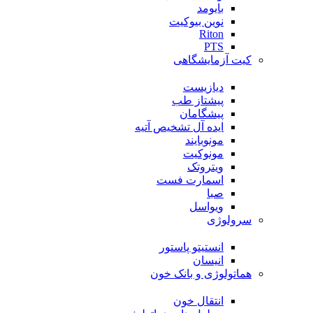
بایومد
نوین بیوکیت
Riton
PTS
کیت آزمایشگاهی
دیازیست
پیشتاز طب
پیشگامان
ایده آل تشخیص آتیه
مونوبایند
مونوکیت
ویتروتک
اسمارت فست
صبا
ویواسل
سرولوژی
انستیتو پاستور
انیسان
هماتولوژی و بانک خون
انتقال خون