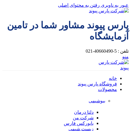
عبور به ناوبری
رفتن به محتوای اصلی
پارس پیوند مشاور شما در تامین
آزمایشگاه
تلفن : 5-40660490-021
منو
خانه
فروشگاه پارس پیوند
محصولات
بیوشیمی
دلتا درمان
شرکت من
بایورکس فارس
زیست شیمی