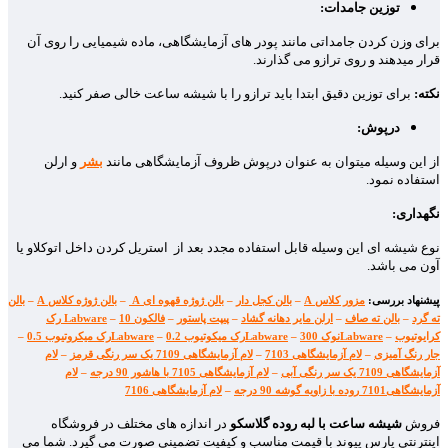
توزین جامدات:
برای وزن کردن جامداتی مانند پودر های آزمایشگاهی، ماده شیمیایی را روی آن
قرار میدهند و روی ترازو می گذارند.
نکته:
برای توزین دقیق ابتدا باید ترازو را با شیشه ساعت خالی صفر کنید.
درپوش:
از این وسیله میتوان به عنوان درپوش ظروف آزمایشگاهی مانند
بشر
و ارلن
استفاده نمود.
نگهداری:
نوع شیشه ای این وسیله قابل استفاده مجدد بعد از استریل کردن داخل اتوکلاو یا
آون می باشد.
پ
یشنهاد بررسی:
مزور کلاس A
–
بالن کجل دار
–
بالن ژوژه قهوه ای A
–
بالن ژوژه کلاس A
–
بالن
ته گرد
–
بالن ته صاف
–
ارلن مایر دهانه گشاد
–
پیپت پاستور
–
فالکون 10
–
Labware رک
کرایوتیوب
–
Labwareنوک 300
–
Labwareرک میکوتیوب 0.2
–
Labwareرک میکروتیوب 0.5
–
جار رنگ آمیزی
–
لام آزمایشگاهی 7103
–
لام آزمایشگاهی 7109 یک سر رنگی قرمز
–
لام
آزمایشگاهی 7109 یک سر رنگی آبی
–
لام آزمایشگاهی 7105 با هاشور 90 درجه
–
لام
آزمایشگاهی7101 روده با زاویه گوشه 90 درجه
–
لام آزمایشگاهی 7106
فروش
شیشه ساعت با لبه روده
گلاسکو
در اندازه های مختلف در فروشگاه
اینترنتی پارس پیوند با قیمت مناسب و کیفیت تضمینی صورت می گیرد. شما می