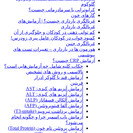
گلوکوم
کرایوتراپی یا سرمادرمانی چیست؟
گازهای خون
غربالگری بارداری چیست؟ | آزمایش‌های
غربالگری بارداری
کم توانی ذهنی در کودکان و جلوگیری از آن
کمبود خواب در کودکان عامل پیری زودرس!
غربالگری جنین
هورمون ها در بارداری – تغییرات تست های
بیوشیمی
آزمایش CRP چیست؟
چکاپ کلیه شامل چه آزمایش‌هایی است؟
تالاسمی و روش های تشخیص
آزمایش قند یا گلوکز ادرار
فریتین
آزمایش آنزیم های کبدی: AST
آزمایش آنزیم های کبدی: ALT
آزمایش آلکالن فسفاتاز (ALP)
آزمایش آلفا فیتوپروتئین (AFP)
آزمایش برداشت تیرویید (T3-uptake)
آزمایش پاپ اسمیر چرا و چگونه انجام
می‌شود؟
آزمایش پروتئین تام خون (Total Protein)