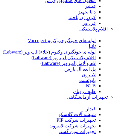
محلول های هماتولوژی من
فیشر
دانا تجهیز
کیان ژن یاخته
فردآور
اقلام پلاستیکی
لوله های خونگیری وکیوم Vaccuject
تانیا
لوله ی خونگیری وکیوم (خلاء) لب ویر (Labware)
اقلام پلاستیکی لب ویر (Labware)
لام و لامل لب ویر (Labware)
پل ایده آل پارس
لابترون
بایوتست
NTB
طیف رویان
تجهیزات آزمایشگاهی
فیدار
شیشه آلات گلاسکو
تجهیزات شرکت PIP
تجهیزات شرکت لابترون
تجهیزات نوین گستر