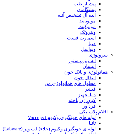
پیشتاز طب
پیشگامان
ایده آل تشخیص آتیه
مونوبایند
مونوکیت
ویتروتک
اسمارت فست
صبا
ویواسل
سرولوژی
انستیتو پاستور
انیسان
هماتولوژی و بانک خون
انتقال خون
محلول های هماتولوژی من
فیشر
دانا تجهیز
کیان ژن یاخته
فردآور
اقلام پلاستیکی
لوله های خونگیری وکیوم Vaccuject
تانیا
لوله ی خونگیری وکیوم (خلاء) لب ویر (Labware)