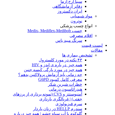
سینا ارج آزما
دفاتر آزمایشگاهی
ایران دکستروز
مواد شیمیایی
نوترون
انواع چسب پزشکی
چسب Medix- Mediflex-Medibob
اقلام مصرفی
سرنگ میبد یاس
لیست قیمت
مقالات
تشخیص بیماری ها
۴۳ نکته در مورد کلسترول
همه چیز در باره ی ایدز و HIV
همه چیز در مورد پارگی کیسه جنین
چه زمانی باید آزمایش پرولاکتین بدهم؟
معرفی کامل کمبود G6PD
خطرات شیرینِ شکر
هیدراتاسیون درمانی
آمنیوسنتز و CVS (نمونه برداری از پرزهای
جفتی) | غربالگری بارداری
سرم فیزیولوژی
سندرم HELLP در زنان باردار
گلوکوم یا آب سیاه چشم | همه چیز درباره