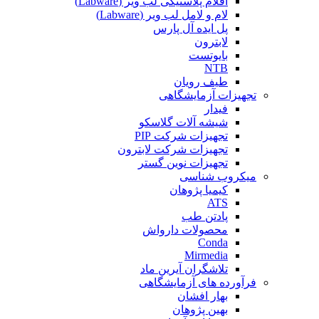
اقلام پلاستیکی لب ویر (Labware)
لام و لامل لب ویر (Labware)
پل ایده آل پارس
لابترون
بایوتست
NTB
طیف رویان
تجهیزات آزمایشگاهی
فیدار
شیشه آلات گلاسکو
تجهیزات شرکت PIP
تجهیزات شرکت لابترون
تجهیزات نوین گستر
میکروب شناسی
کیمیا پژوهان
ATS
پادتن طب
محصولات دارواش
Conda
Mirmedia
تلاشگران آیرین ماد
فرآورده های آزمایشگاهی
بهار افشان
بهین پژوهان