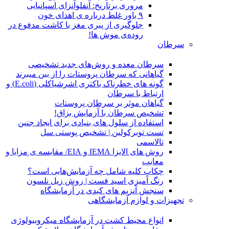
مروری برتاریخ: آنفلوآنزای اسپانیایی
۹ باور غلط درباره ی اهدای خون
جلوگیری از پیری مغز با کاشت مدفوع در
روده‌ی موش ها!
سرطان
سرطان معده و روش‌های جدید تشخیصی
گیاهانی که سرطان پروستات را از بین میبرند
گونه های خطرناک باکتری اشرشیاکلی (E.coli) و
ارتباط با سرطان
گیاهان موثر بر سرطان پروستات
تشخیص سرطان با آزمایش بزاق!
استفاده از سلول های بنیادی برای ایجاد جنین
تست توبرکولین | تشخیص پوستی سل
تالاسمی
روش های الایزا IEMA و EIA/ مقایسه ی مزایا و
معایب
چکاپ کلیه شامل چه آزمایش‌هایی است؟
رنگ آمیزی اسید فست | روش زیل نلسون
سنجش آنزیم های کبدی در آزمایشگاه
تجهیزات و لوازم آزمایشگاهی
انواع محیط کشت در آزمایشگاه میکروبیولوژی