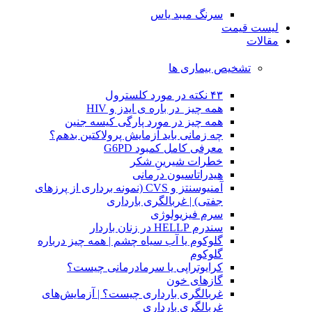
سرنگ میبد یاس
لیست قیمت
مقالات
تشخیص بیماری ها
۴۳ نکته در مورد کلسترول
همه چیز در باره ی ایدز و HIV
همه چیز در مورد پارگی کیسه جنین
چه زمانی باید آزمایش پرولاکتین بدهم؟
معرفی کامل کمبود G6PD
خطرات شیرینِ شکر
هیدراتاسیون درمانی
آمنیوسنتز و CVS (نمونه برداری از پرزهای
جفتی) | غربالگری بارداری
سرم فیزیولوژی
سندرم HELLP در زنان باردار
گلوکوم یا آب سیاه چشم | همه چیز درباره
گلوکوم
کرایوتراپی یا سرمادرمانی چیست؟
گازهای خون
غربالگری بارداری چیست؟ | آزمایش‌های
غربالگری بارداری