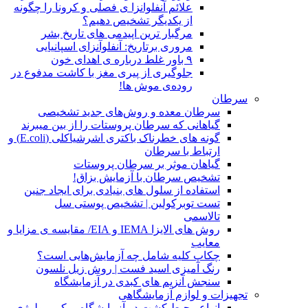
علائم آنفلوانزا ی فصلی و کرونا را چگونه
از یکدیگر تشخیص دهیم؟
مرگبار ترین اپیدمی های تاریخ بشر
مروری برتاریخ: آنفلوآنزای اسپانیایی
۹ باور غلط درباره ی اهدای خون
جلوگیری از پیری مغز با کاشت مدفوع در
روده‌ی موش ها!
سرطان
سرطان معده و روش‌های جدید تشخیصی
گیاهانی که سرطان پروستات را از بین میبرند
گونه های خطرناک باکتری اشرشیاکلی (E.coli) و
ارتباط با سرطان
گیاهان موثر بر سرطان پروستات
تشخیص سرطان با آزمایش بزاق!
استفاده از سلول های بنیادی برای ایجاد جنین
تست توبرکولین | تشخیص پوستی سل
تالاسمی
روش های الایزا IEMA و EIA/ مقایسه ی مزایا و
معایب
چکاپ کلیه شامل چه آزمایش‌هایی است؟
رنگ آمیزی اسید فست | روش زیل نلسون
سنجش آنزیم های کبدی در آزمایشگاه
تجهیزات و لوازم آزمایشگاهی
انواع محیط کشت در آزمایشگاه میکروبیولوژی