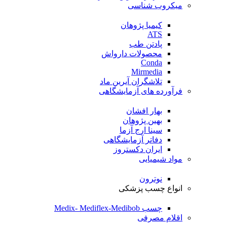
میکروب شناسی
کیمیا پژوهان
ATS
پادتن طب
محصولات دارواش
Conda
Mirmedia
تلاشگران آیرین ماد
فرآورده های آزمایشگاهی
بهار افشان
بهین پژوهان
سینا ارج آزما
دفاتر آزمایشگاهی
ایران دکستروز
مواد شیمیایی
نوترون
انواع چسب پزشکی
چسب Medix- Mediflex-Medibob
اقلام مصرفی