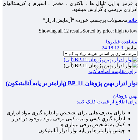
و قرمز و اپی تلیال ها ، باکتری ، مخمر ، اسپرم و کریستالهای
ادراری بررسی و گزارش میشود.
خانه
محصولات برچسب خورده “آزمایش ادرار”
Showing all 12 results
Sorted by price: high to low
مشاهده فیلترها
نمایش
9
12
18
24
برای مقایسه اضافه کنید
نوار ادرار بهین پژوهان BP-11 (پارامتر بر پایه آنالیتیکون)
بهین پژوهان
برای اطلاع از قیمت کلیک کنید
دارای معرف هایی برای تشخیص و اندازه گیری مواد ادراری
اندازه گيري كيفي و نيمه كمی برخی مواد موجود در ادرار
کمک به تشخیص برخی بیماری ها
چینش پارامتر ها بر پایه نوار ادرار آنالیتیکون