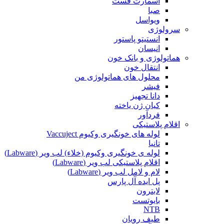
اسمارت فست
صبا
ویواسل
سرولوژی
انستیتو پاستور
انیسان
هماتولوژی و بانک خون
انتقال خون
محلول های هماتولوژی من
فیشر
دانا تجهیز
کیان ژن یاخته
فردآور
اقلام پلاستیکی
لوله های خونگیری وکیوم Vaccuject
تانیا
لوله ی خونگیری وکیوم (خلاء) لب ویر (Labware)
اقلام پلاستیکی لب ویر (Labware)
لام و لامل لب ویر (Labware)
پل ایده آل پارس
لابترون
بایوتست
NTB
طیف رویان