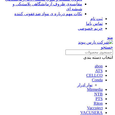
مقایسه‌ی ظروف آزمایشگاهی پلاستیکی و
شیشه ای
نکات مهم درباره ی مواد ضدعفونی کننده
ثبت نام
تماس باما
حریم خصوصی
منو
جستجو
انتخاب دسته بندی
abon
ATS
CELLCO
Conda
نوار ادرار
Mirmedia
NTB
PTS
Riton
Vaccuject
VACUSERA