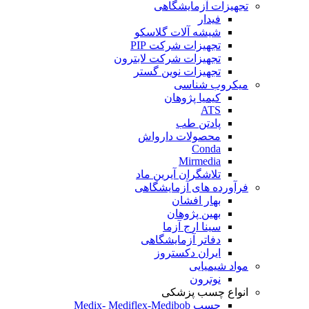
تجهیزات آزمایشگاهی
فیدار
شیشه آلات گلاسکو
تجهیزات شرکت PIP
تجهیزات شرکت لابترون
تجهیزات نوین گستر
میکروب شناسی
کیمیا پژوهان
ATS
پادتن طب
محصولات دارواش
Conda
Mirmedia
تلاشگران آیرین ماد
فرآورده های آزمایشگاهی
بهار افشان
بهین پژوهان
سینا ارج آزما
دفاتر آزمایشگاهی
ایران دکستروز
مواد شیمیایی
نوترون
انواع چسب پزشکی
چسب Medix- Mediflex-Medibob