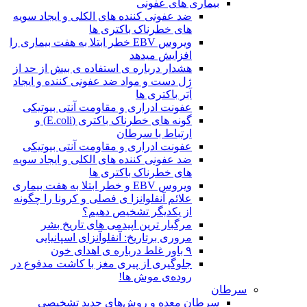
بیماری های عفونی
ضد عفونی کننده های الکلی و ایجاد سویه
های خطرناک باکتری ها
ویروس EBV خطر ابتلا به هفت بیماری را
افزایش میدهد
هشدار درباره ی استفاده ی بیش از حد از
ژل دست و مواد ضد عفونی کننده و ایجاد
اَبَر باکتری ها
عفونت ادراری و مقاومت آنتی بیوتیکی
گونه های خطرناک باکتری (E.coli) و
ارتباط با سرطان
عفونت ادراری و مقاومت آنتی بیوتیکی
ضد عفونی کننده های الکلی و ایجاد سویه
های خطرناک باکتری ها
ویروس EBV و خطر ابتلا به هفت بیماری
علائم آنفلوانزا ی فصلی و کرونا را چگونه
از یکدیگر تشخیص دهیم؟
مرگبار ترین اپیدمی های تاریخ بشر
مروری برتاریخ: آنفلوآنزای اسپانیایی
۹ باور غلط درباره ی اهدای خون
جلوگیری از پیری مغز با کاشت مدفوع در
روده‌ی موش ها!
سرطان
سرطان معده و روش‌های جدید تشخیصی