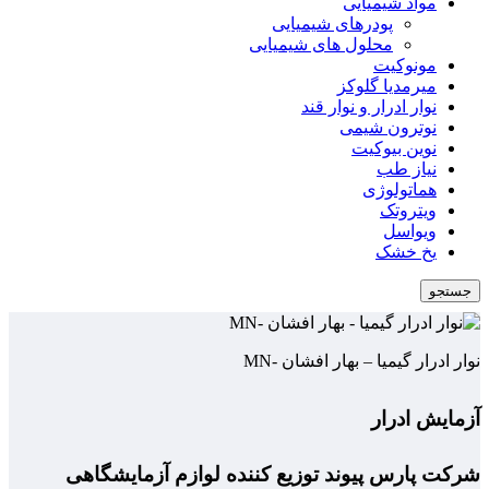
مواد شیمیایی
پودرهای شیمیایی
محلول های شیمیایی
مونوکیت
میرمدیا گلوکز
نوار ادرار و نوار قند
نوترون شیمی
نوین بیوکیت
نیاز طب
هماتولوژی
ویتروتک
ویواسل
یخ خشک
جستجو
نوار ادرار گیمیا – بهار افشان -MN
آزمایش ادرار
شرکت پارس پیوند توزیع کننده لوازم آزمایشگاهی