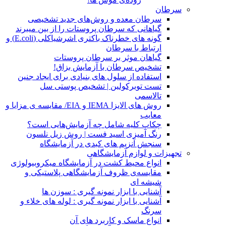
سرطان
سرطان معده و روش‌های جدید تشخیصی
گیاهانی که سرطان پروستات را از بین میبرند
گونه های خطرناک باکتری اشرشیاکلی (E.coli) و
ارتباط با سرطان
گیاهان موثر بر سرطان پروستات
تشخیص سرطان با آزمایش بزاق!
استفاده از سلول های بنیادی برای ایجاد جنین
تست توبرکولین | تشخیص پوستی سل
تالاسمی
روش های الایزا IEMA و EIA/ مقایسه ی مزایا و
معایب
چکاپ کلیه شامل چه آزمایش‌هایی است؟
رنگ آمیزی اسید فست | روش زیل نلسون
سنجش آنزیم های کبدی در آزمایشگاه
تجهیزات و لوازم آزمایشگاهی
انواع محیط کشت در آزمایشگاه میکروبیولوژی
مقایسه‌ی ظروف آزمایشگاهی پلاستیکی و
شیشه ای
آشنایی با ابزار نمونه گیری : سوزن ها
آشنایی با ابزار نمونه گیری : لوله های خلاء و
سرنگ
انواع ماسک و کاربرد های آن