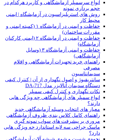
انواع سرسمپلر آزمایشگاهی و کاربرد هرکدام در
حجم برداری نمونه
روش های استریلیزاسیون در آزمایشگاه | ایمنی
محیط کار
حفاظت و ایمنی در آزمایشگاه ۱ (کمیته ایمنی و
مقررات ساختمان)
حفاظت و ایمنی در آزمایشگاه ۲ (ایمنی کارکنان
آزمایشگاه)
حفاظت و ایمنی آزمایشگاه ۳ (وسایل
آزمایشگاهی)
راهنمای خرید تجهیزات آزمایشگاهی و اقلام
مصرفی
سدیمانتاسیون
سانتریفیوژ و اصول نگهداری از آن | کنترل کیفی
دستگاه سدیمان آنالایزر مدل DA-717
نکات نگهداری و کنترل کیفی سمپلر
انواع سمپلر های آزمایشگاهی چه ویژگی هایی
دارند؟
معیار های انتخاب وسیله آزمایشگاهی جدید
راهنمای کامل کلاس بندی ظروف آزمایشگاهی
مروری بر پیشرفت های سواب نمونه گیری
ماسک جراحی سه لایه استاندارد چه ویژگی هایی
دارد؟
ﻧﺤﻮﻩی ﺷﺴﺖ و ﺷﻮی شیشه آلات آزمایشگاهی