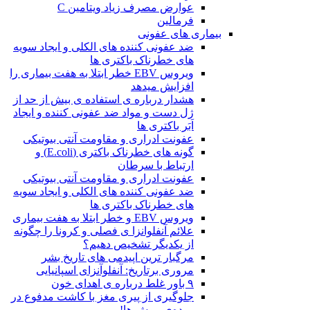
عوارض مصرف زیاد ویتامین C
فرمالین
بیماری های عفونی
ضد عفونی کننده های الکلی و ایجاد سویه
های خطرناک باکتری ها
ویروس EBV خطر ابتلا به هفت بیماری را
افزایش میدهد
هشدار درباره ی استفاده ی بیش از حد از
ژل دست و مواد ضد عفونی کننده و ایجاد
اَبَر باکتری ها
عفونت ادراری و مقاومت آنتی بیوتیکی
گونه های خطرناک باکتری (E.coli) و
ارتباط با سرطان
عفونت ادراری و مقاومت آنتی بیوتیکی
ضد عفونی کننده های الکلی و ایجاد سویه
های خطرناک باکتری ها
ویروس EBV و خطر ابتلا به هفت بیماری
علائم آنفلوانزا ی فصلی و کرونا را چگونه
از یکدیگر تشخیص دهیم؟
مرگبار ترین اپیدمی های تاریخ بشر
مروری برتاریخ: آنفلوآنزای اسپانیایی
۹ باور غلط درباره ی اهدای خون
جلوگیری از پیری مغز با کاشت مدفوع در
روده‌ی موش ها!