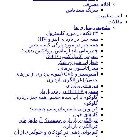
اقلام مصرفی
سرنگ میبد یاس
لیست قیمت
مقالات
تشخیص بیماری ها
۴۳ نکته در مورد کلسترول
همه چیز در باره ی ایدز و HIV
همه چیز در مورد پارگی کیسه جنین
چه زمانی باید آزمایش پرولاکتین بدهم؟
معرفی کامل کمبود G6PD
خطرات شیرینِ شکر
هیدراتاسیون درمانی
آمنیوسنتز و CVS (نمونه برداری از پرزهای
جفتی) | غربالگری بارداری
سرم فیزیولوژی
سندرم HELLP در زنان باردار
گلوکوم یا آب سیاه چشم | همه چیز درباره
گلوکوم
کرایوتراپی یا سرمادرمانی چیست؟
گازهای خون
غربالگری بارداری چیست؟ | آزمایش‌های
غربالگری بارداری
کم توانی ذهنی در کودکان و جلوگیری از آن