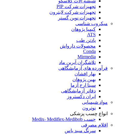
شیشه آلات گلاسکو
تجهیزات شرکت PIP
تجهیزات شرکت لابترون
تجهیزات نوین گستر
میکروب شناسی
کیمیا پژوهان
ATS
پادتن طب
محصولات دارواش
Conda
Mirmedia
تلاشگران آیرین ماد
فرآورده های آزمایشگاهی
بهار افشان
بهین پژوهان
سینا ارج آزما
دفاتر آزمایشگاهی
ایران دکستروز
مواد شیمیایی
نوترون
انواع چسب پزشکی
چسب Medix- Mediflex-Medibob
اقلام مصرفی
سرنگ میبد یاس