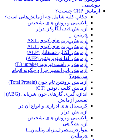
بیوشیمی
آزمایش CRP چیست؟
چکاپ کلیه شامل چه آزمایش‌هایی است؟
تالاسمی و روش های تشخیص
آزمایش قند یا گلوکز ادرار
فریتین
آزمایش آنزیم های کبدی: AST
آزمایش آنزیم های کبدی: ALT
آزمایش آلکالن فسفاتاز (ALP)
آزمایش آلفا فیتوپروتئین (AFP)
آزمایش برداشت تیرویید (T3-uptake)
آزمایش پاپ اسمیر چرا و چگونه انجام
می‌شود؟
آزمایش پروتئین تام خون (Total Protein)
آزمایش کلسی تونین (CT)
اندازه گیری گازهای خون شریانی (ABG) |
تفسیر آزمایش
کریستال ‌های ادراری و انواع آن در
آزمایش ادرار
تالاسمی و روش های تشخیص
آزمایشگاهی
عوارض مصرف زیاد ویتامین C
فرمالین