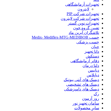
تجهیزات آزمایشگاهی
لابترون
تجهیزات شرکت PIP
تجهیزات شرکت لابترون
تجهیزات نوین گستر
تعیین گروه خون
تلاشگران آیرین ماد
چسب Medix- Mediflex-MTG-MEDIBOB
چسب پزشکی
حیان
دانا تجهیز
دستکش
دفاتر آزمایشگاهی
دلتا درمان
دیابیس
دیاپلاس
دیسک های آنتی بیوتیک
دیسک های تشخیصی
دیسک های دامپزشکی
رک
روز آزمون
سامان تجهیز نور
سایر محصولات