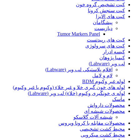
کیت تشخیص گروه خون
کیت سنجش کرونا
کیت های الایزا
پیشگامان
دیازیست
Tumor Markers Panel
کیت های رپید‌تست
کیت های سرولوژی
کیسه ادرار
کیمیا پژوهان
لب ویر (Labware)
اقلام پلاستیکی لب ویر (Labware)
لام و لامل
لوله غیر وکیوم BDM
لوله های خون گیری خلا و غیر خلاء (وکیوم یا غیر وکیوم)
لوله ی خونگیری وکیوم (خلاء) لب ویر (Labware)
ماسک
محصولات دارواش
محصولات شیشه ای
شیشه آلات گلاسکو
محصولات مقابله با کرونا ویروس
محیط کشت تشخیصی
محیط کشت میکروبی