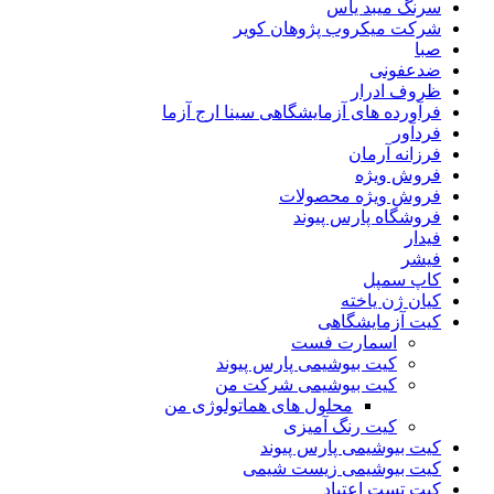
سرنگ میبد یاس
شرکت میکروب پژوهان کویر
صبا
ضدعفونی
ظروف ادرار
فرآورده های آزمایشگاهی سینا ارج آزما
فردآور
فرزانه آرمان
فروش ویژه
فروش ویژه محصولات
فروشگاه پارس پیوند
فیدار
فیشر
کاپ سمپل
کیان ژن یاخته
کیت آزمایشگاهی
اسمارت فست
کیت بیوشیمی پارس پیوند
کیت بیوشیمی شرکت من
محلول های هماتولوژی من
کیت رنگ آمیزی
کیت بیوشیمی پارس‌ پیوند
کیت بیوشیمی زیست شیمی
کیت تست اعتیاد