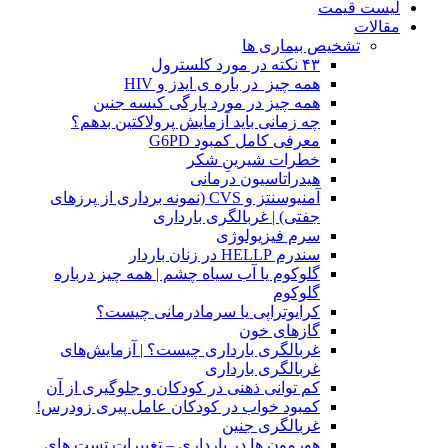
لیست قیمت
مقالات
تشخیص بیماری ها
۴۳ نکته در مورد کلسترول
همه چیز در باره ی ایدز و HIV
همه چیز در مورد پارگی کیسه جنین
چه زمانی باید آزمایش پرولاکتین بدهم؟
معرفی کامل کمبود G6PD
خطرات شیرینِ شکر
هیدراتاسیون درمانی
آمنیوسنتز و CVS (نمونه برداری از پرزهای
جفتی) | غربالگری بارداری
سرم فیزیولوژی
سندرم HELLP در زنان باردار
گلوکوم یا آب سیاه چشم | همه چیز درباره
گلوکوم
کرایوتراپی یا سرمادرمانی چیست؟
گازهای خون
غربالگری بارداری چیست؟ | آزمایش‌های
غربالگری بارداری
کم توانی ذهنی در کودکان و جلوگیری از آن
کمبود خواب در کودکان عامل پیری زودرس!
غربالگری جنین
هورمون ها در بارداری – تغییرات تست های