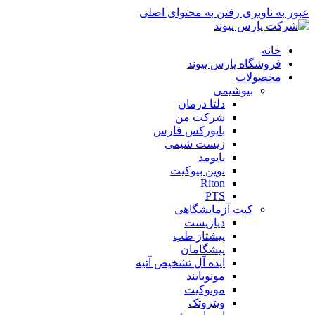
عبور به ناوبری
رفتن به محتوای اصلی
خانه
فروشگاه پارس پیوند
محصولات
بیوشیمی
دلتا درمان
شرکت من
بایورکس فارس
زیست شیمی
بایومد
نوین بیوکیت
Riton
PTS
کیت آزمایشگاهی
دیازیست
پیشتاز طب
پیشگامان
ایده آل تشخیص آتیه
مونوبایند
مونوکیت
ویتروتک