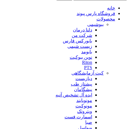
خانه
فروشگاه پارس پیوند
محصولات
بیوشیمی
دلتا درمان
شرکت من
بایورکس فارس
زیست شیمی
بایومد
نوین بیوکیت
Riton
PTS
کیت آزمایشگاهی
دیازیست
پیشتاز طب
پیشگامان
ایده آل تشخیص آتیه
مونوبایند
مونوکیت
ویتروتک
اسمارت فست
صبا
ویواسل