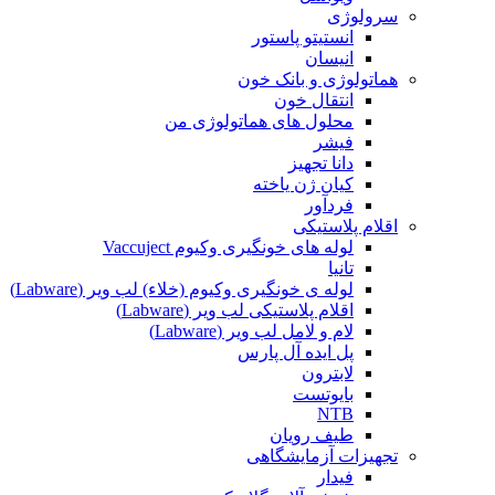
سرولوژی
انستیتو پاستور
انیسان
هماتولوژی و بانک خون
انتقال خون
محلول های هماتولوژی من
فیشر
دانا تجهیز
کیان ژن یاخته
فردآور
اقلام پلاستیکی
لوله های خونگیری وکیوم Vaccuject
تانیا
لوله ی خونگیری وکیوم (خلاء) لب ویر (Labware)
اقلام پلاستیکی لب ویر (Labware)
لام و لامل لب ویر (Labware)
پل ایده آل پارس
لابترون
بایوتست
NTB
طیف رویان
تجهیزات آزمایشگاهی
فیدار