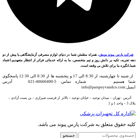
شرکت پارس پیوند پویش
، همراه مطمئن شما در دنیای لوازم مصرفی آزمایشگاهی.با بیش از دو
دهه تجربه، تکیه بر دانش روز و تیم متخصص، ما به ارائه خدماتی فراتر از انتظار متعهدیم.اعتماد
شما،انگیزه ما برای تلاش بی وقفه است.
از شنبه تا چهارشنبه، از 8:30 الی 17 و پنجشنبه ها از 8:30 الی 12:30 پاسخگوی
شما هستیم شماره تماس: 5-40660490-021 آدرس
ایمیل:info@parspeyvandco.com
آدرس : تهران – میدان توحید – خیابان توحید – بالاتر از فرصت شیرازی – بن بست آزادی –
پلاک 3 – واحد 1 و 2
کلیه حقوق متعلق به شرکت پارس پیوند می باشد.
جستجو