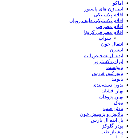
آماکو
آنتی ژن های پاستور
اقلام پلاستیکی
اقلام پلاستیکی طیف رویان
اقلام مصرفی
اقلام مصرفی کرونا
سواپ
انتقال خون
انیسان
ایده آل تشخیص آتیه
ایران دکستروز
بایوتست
بایورکس فارس
بایومد
بدون دسته‌بندی
بهار افشان
بهین پژوهان
بیوک
پادتن طب
پالایش و پژوهش خون
پل ایده آل پارس
پودر گلوکز
پیشتاز طب
تانیا