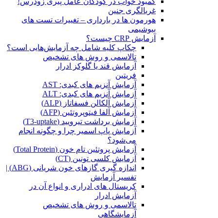
کمبود خواب در کودکان عامل پیری زودرس!
غربالگری جنین
هورمون ها در بارداری – تغییرات تست های
بیوشیمی
آزمایش CRP چیست؟
چکاپ کلیه شامل چه آزمایش‌هایی است؟
تالاسمی و روش های تشخیص
آزمایش قند یا گلوکز ادرار
فریتین
آزمایش آنزیم های کبدی: AST
آزمایش آنزیم های کبدی: ALT
آزمایش آلکالن فسفاتاز (ALP)
آزمایش آلفا فیتوپروتئین (AFP)
آزمایش برداشت تیرویید (T3-uptake)
آزمایش پاپ اسمیر چرا و چگونه انجام
می‌شود؟
آزمایش پروتئین تام خون (Total Protein)
آزمایش کلسی تونین (CT)
اندازه گیری گازهای خون شریانی (ABG) |
تفسیر آزمایش
کریستال ‌های ادراری و انواع آن در
آزمایش ادرار
تالاسمی و روش های تشخیص
آزمایشگاهی