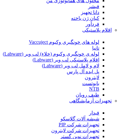
محلول های هماتولوژی من
فیشر
دانا تجهیز
کیان ژن یاخته
فردآور
اقلام پلاستیکی
لوله های خونگیری وکیوم Vaccuject
تانیا
لوله ی خونگیری وکیوم (خلاء) لب ویر (Labware)
اقلام پلاستیکی لب ویر (Labware)
لام و لامل لب ویر (Labware)
پل ایده آل پارس
لابترون
بایوتست
NTB
طیف رویان
تجهیزات آزمایشگاهی
فیدار
شیشه آلات گلاسکو
تجهیزات شرکت PIP
تجهیزات شرکت لابترون
تجهیزات نوین گستر