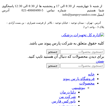
از شنبه تا چهارشنبه، از 8:30 الی 17 و پنجشنبه ها از 8:30 الی 12:30 پاسخگوی
شما هستیم شماره تماس: 5-40660490-021 آدرس
ایمیل:info@parspeyvandco.com
آدرس : تهران – میدان توحید – خیابان توحید – بالاتر از فرصت شیرازی – بن بست آزادی –
پلاک 3 – واحد 1 و 2
کلیه حقوق متعلق به شرکت پارس پیوند می باشد.
جستجو
برای دیدن محصولات که دنبال آن هستید تایپ کنید.
بستن
جستجو
خانه
فروشگاه پارس پیوند
محصولات
بیوشیمی
دلتا درمان
شرکت من
بایورکس فارس
زیست شیمی