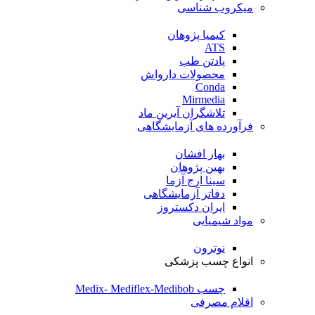
میکروب شناسی
کیمیا پژوهان
ATS
پادتن طب
محصولات دارواش
Conda
Mirmedia
تلاشگران آیرین ماد
فرآورده های آزمایشگاهی
بهار افشان
بهین پژوهان
سینا ارج آزما
دفاتر آزمایشگاهی
ایران دکستروز
مواد شیمیایی
نوترون
انواع چسب پزشکی
چسب Medix- Mediflex-Medibob
اقلام مصرفی