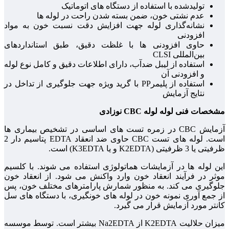
تولیدشده با استفاده از دستگاه های اتوماتیک
عدم نشتی خون، ضمن بسته شدن راحت در لوله ها
نشانه‌گذاری لوله جهت افزایش دقت نسبت خون به مواد
افزودنی
حاوی افزودنی ها با غلظت دقیق، طبق استانداردهای
بین‌المللی CLSI
استفاده از لیبل ضدآب، دارای اطلاعات دقیق و کامل نوع لوله
و افزودنی آن
استفاده از پلیمرPP با گرید ویژه جهت جلوگیری از تداخل در
نتایج آزمایش
مشخصات فنی لوله لوله CBC نوزادی
آزمایش CBC در زمره تست های اساسی در تشخیص بیماری ها
است. لوله های تست CBC حاوی ضد انعقاد EDTA پتاسیم دار 2
ظرفیتی یا 3 ظرفیتی (K2EDTA و یا K3EDTA) است.
این لوله ها در آزمایشات هماتولوژی استفاده می شوند. با کلسیم
موثر در فرآیند انعقاد خون وارد واکنش می شود. از انعقاد خون
جلوگیری می کند. به منظور شمارش پارامترهای مختلف خون، پس
از جمع آوری نمونه خون در لوله های خونگیری، با دستگاه های سل
کانتر مورد آزمایش قرار می گیرد.
میزان حلالیت K2EDTA از Na2EDTA بیشتر است. توسط موسسه