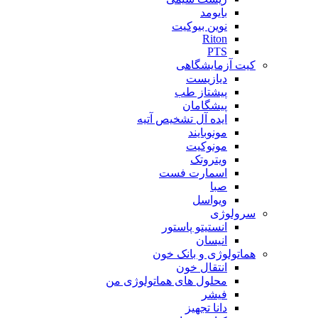
بایومد
نوین بیوکیت
Riton
PTS
کیت آزمایشگاهی
دیازیست
پیشتاز طب
پیشگامان
ایده آل تشخیص آتیه
مونوبایند
مونوکیت
ویتروتک
اسمارت فست
صبا
ویواسل
سرولوژی
انستیتو پاستور
انیسان
هماتولوژی و بانک خون
انتقال خون
محلول های هماتولوژی من
فیشر
دانا تجهیز