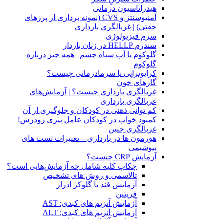
هیدراتاسیون درمانی
آمنیوسنتز و CVS (نمونه برداری از پرزهای
جفتی) | غربالگری بارداری
سرم فیزیولوژی
سندرم HELLP در زنان باردار
گلوکوم یا آب سیاه چشم | همه چیز درباره
گلوکوم
کرایوتراپی یا سرمادرمانی چیست؟
گازهای خون
غربالگری بارداری چیست؟ | آزمایش‌های
غربالگری بارداری
کم توانی ذهنی در کودکان و جلوگیری از آن
کمبود خواب در کودکان عامل پیری زودرس!
غربالگری جنین
هورمون ها در بارداری – تغییرات تست های
بیوشیمی
آزمایش CRP چیست؟
چکاپ کلیه شامل چه آزمایش‌هایی است؟
تالاسمی و روش های تشخیص
آزمایش قند یا گلوکز ادرار
فریتین
آزمایش آنزیم های کبدی: AST
آزمایش آنزیم های کبدی: ALT