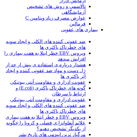
آزمایش ادرار
تالاسمی و روش های تشخیص
آزمایشگاهی
عوارض مصرف زیاد ویتامین C
فرمالین
بیماری های عفونی
ضد عفونی کننده های الکلی و ایجاد سویه
های خطرناک باکتری ها
ویروس EBV خطر ابتلا به هفت بیماری را
افزایش میدهد
هشدار درباره ی استفاده ی بیش از حد از
ژل دست و مواد ضد عفونی کننده و ایجاد
اَبَر باکتری ها
عفونت ادراری و مقاومت آنتی بیوتیکی
گونه های خطرناک باکتری (E.coli) و
ارتباط با سرطان
عفونت ادراری و مقاومت آنتی بیوتیکی
ضد عفونی کننده های الکلی و ایجاد سویه
های خطرناک باکتری ها
ویروس EBV و خطر ابتلا به هفت بیماری
علائم آنفلوانزا ی فصلی و کرونا را چگونه
از یکدیگر تشخیص دهیم؟
مرگبار ترین اپیدمی های تاریخ بشر