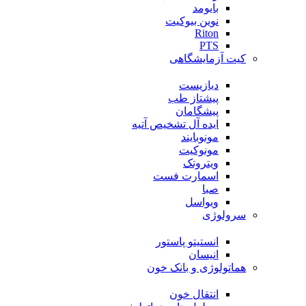
بایومد
نوین بیوکیت
Riton
PTS
کیت آزمایشگاهی
دیازیست
پیشتاز طب
پیشگامان
ایده آل تشخیص آتیه
مونوبایند
مونوکیت
ویتروتک
اسمارت فست
صبا
ویواسل
سرولوژی
انستیتو پاستور
انیسان
هماتولوژی و بانک خون
انتقال خون