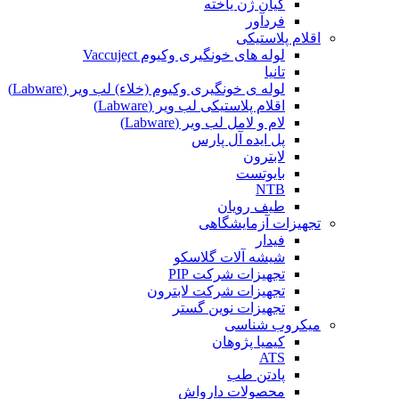
کیان ژن یاخته
فردآور
اقلام پلاستیکی
لوله های خونگیری وکیوم Vaccuject
تانیا
لوله ی خونگیری وکیوم (خلاء) لب ویر (Labware)
اقلام پلاستیکی لب ویر (Labware)
لام و لامل لب ویر (Labware)
پل ایده آل پارس
لابترون
بایوتست
NTB
طیف رویان
تجهیزات آزمایشگاهی
فیدار
شیشه آلات گلاسکو
تجهیزات شرکت PIP
تجهیزات شرکت لابترون
تجهیزات نوین گستر
میکروب شناسی
کیمیا پژوهان
ATS
پادتن طب
محصولات دارواش