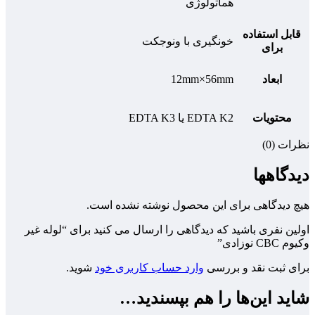
هماتولوژی
قابل استفاده
خونگیری با ونوجکت
برای
ابعاد
12mm×56mm
محتویات
EDTA K2 یا EDTA K3
نظرات (0)
دیدگاهها
هیچ دیدگاهی برای این محصول نوشته نشده است.
اولین نفری باشید که دیدگاهی را ارسال می کنید برای “لوله غیر
وکیوم CBC نوزادی”
برای ثبت نقد و بررسی
وارد حساب کاربری خود
شوید.
شاید این‌ها را هم بپسندید…