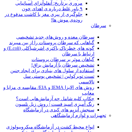
مروری برتاریخ: آنفلوآنزای اسپانیایی
۹ باور غلط درباره ی اهدای خون
جلوگیری از پیری مغز با کاشت مدفوع در
روده‌ی موش ها!
سرطان
سرطان معده و روش‌های جدید تشخیصی
گیاهانی که سرطان پروستات را از بین میبرند
گونه های خطرناک باکتری اشرشیاکلی (E.coli) و
ارتباط با سرطان
گیاهان موثر بر سرطان پروستات
تشخیص سرطان با آزمایش بزاق!
استفاده از سلول های بنیادی برای ایجاد جنین
تست توبرکولین | تشخیص پوستی سل
تالاسمی
روش های الایزا IEMA و EIA/ مقایسه ی مزایا و
معایب
چکاپ کلیه شامل چه آزمایش‌هایی است؟
رنگ آمیزی اسید فست | روش زیل نلسون
سنجش آنزیم های کبدی در آزمایشگاه
تجهیزات و لوازم آزمایشگاهی
انواع محیط کشت در آزمایشگاه میکروبیولوژی