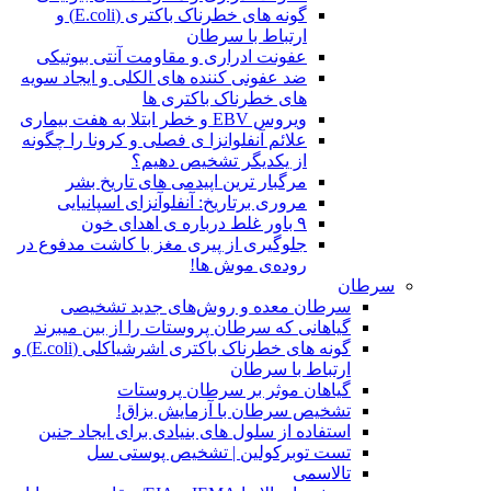
گونه های خطرناک باکتری (E.coli) و
ارتباط با سرطان
عفونت ادراری و مقاومت آنتی بیوتیکی
ضد عفونی کننده های الکلی و ایجاد سویه
های خطرناک باکتری ها
ویروس EBV و خطر ابتلا به هفت بیماری
علائم آنفلوانزا ی فصلی و کرونا را چگونه
از یکدیگر تشخیص دهیم؟
مرگبار ترین اپیدمی های تاریخ بشر
مروری برتاریخ: آنفلوآنزای اسپانیایی
۹ باور غلط درباره ی اهدای خون
جلوگیری از پیری مغز با کاشت مدفوع در
روده‌ی موش ها!
سرطان
سرطان معده و روش‌های جدید تشخیصی
گیاهانی که سرطان پروستات را از بین میبرند
گونه های خطرناک باکتری اشرشیاکلی (E.coli) و
ارتباط با سرطان
گیاهان موثر بر سرطان پروستات
تشخیص سرطان با آزمایش بزاق!
استفاده از سلول های بنیادی برای ایجاد جنین
تست توبرکولین | تشخیص پوستی سل
تالاسمی