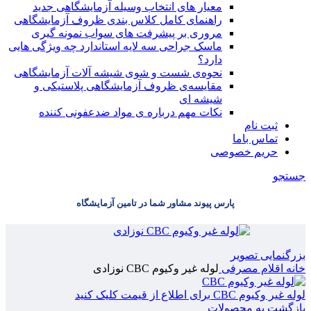
معیار های انتخاب وسیله آزمایشگاهی جدید
راهنمای کامل کلاس بندی ظروف آزمایشگاهی
مروری بر پیشرفت های سواب نمونه گیری
ماسک جراحی سه لایه استاندارد چه ویژگی هایی
دارد؟
ﻧﺤﻮﻩی ﺷﺴﺖ و ﺷﻮی شیشه آلات آزمایشگاهی
مقایسه‌ی ظروف آزمایشگاهی پلاستیکی و
شیشه ای
نکات مهم درباره ی مواد ضدعفونی کننده
ثبت نام
تماس باما
حریم خصوصی
جستجو
پارس پیوند مشاور شما در تامین آزمایشگاه
بزرگنمایی تصویر
خانه
اقلام مصرفی
لوله غیر وکیوم CBC نوزادی
لوله غیر وکیوم CBC
برای اطلاع از قیمت کلیک کنید
بازگشت به محصولات