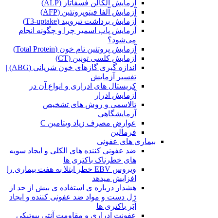
آزمایش آلکالن فسفاتاز (ALP)
آزمایش آلفا فیتوپروتئین (AFP)
آزمایش برداشت تیرویید (T3-uptake)
آزمایش پاپ اسمیر چرا و چگونه انجام
می‌شود؟
آزمایش پروتئین تام خون (Total Protein)
آزمایش کلسی تونین (CT)
اندازه گیری گازهای خون شریانی (ABG) |
تفسیر آزمایش
کریستال ‌های ادراری و انواع آن در
آزمایش ادرار
تالاسمی و روش های تشخیص
آزمایشگاهی
عوارض مصرف زیاد ویتامین C
فرمالین
بیماری های عفونی
ضد عفونی کننده های الکلی و ایجاد سویه
های خطرناک باکتری ها
ویروس EBV خطر ابتلا به هفت بیماری را
افزایش میدهد
هشدار درباره ی استفاده ی بیش از حد از
ژل دست و مواد ضد عفونی کننده و ایجاد
اَبَر باکتری ها
عفونت ادراری و مقاومت آنتی بیوتیکی