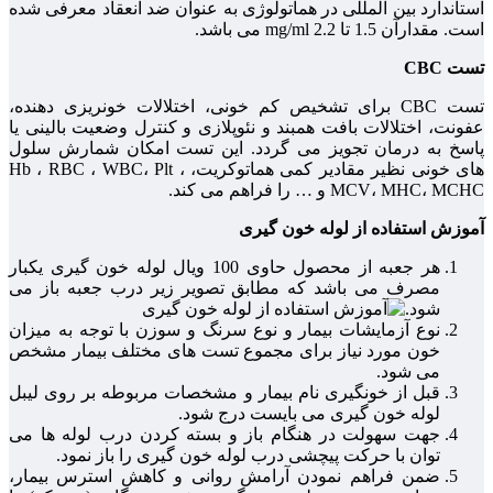
استاندارد بین المللی در هماتولوژی به عنوان ضد انعقاد معرفی شده
است. مقدارآن 1.5 تا 2.2 mg/ml می باشد.
تست CBC
تست CBC برای تشخیص کم خونی، اختلالات خونریزی دهنده،
عفونت، اختلالات بافت همبند و نئوپلازی و کنترل وضعیت بالینی یا
پاسخ به درمان تجویز می گردد. این تست امکان شمارش سلول
های خونی نظیر مقادیر کمی هماتوکریت، Hb ، RBC ، WBC، Plt ،
MCV، MHC، MCHC و … را فراهم می کند.
آموزش استفاده از لوله خون گیری
هر جعبه از محصول حاوی 100 ویال لوله خون گیری یکبار
مصرف می باشد که مطابق تصویر زیر درب جعبه باز می
شود.
نوع آزمایشات بیمار و نوع سرنگ و سوزن با توجه به میزان
خون مورد نیاز برای مجموع تست های مختلف بیمار مشخص
می شود.
قبل از خونگیری نام بیمار و مشخصات مربوطه بر روی لیبل
لوله خون گیری می بایست درج شود.
جهت سهولت در هنگام باز و بسته کردن درب لوله ها می
توان با حرکت پیچشی درب لوله خون گیری را باز نمود.
ضمن فراهم نمودن آرامش روانی و کاهش استرس بیمار،