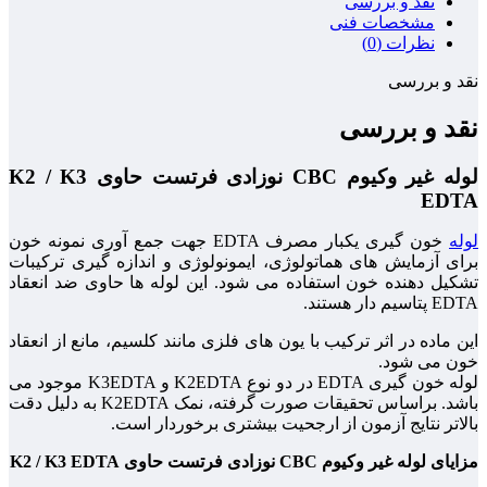
نقد و بررسی
مشخصات فنی
نظرات (0)
نقد و بررسی
نقد و بررسی
لوله غیر وکیوم CBC نوزادی فرتست حاوی K2 / K3
EDTA
لوله
خون گیری یکبار مصرف EDTA جهت جمع آوری نمونه خون
برای آزمایش های هماتولوژی، ایمونولوژی و اندازه گیری ترکیبات
تشکیل دهنده خون استفاده می شود. این لوله ها حاوی ضد انعقاد
EDTA پتاسیم دار هستند.
این ماده در اثر ترکیب با یون های فلزی مانند کلسیم، مانع از انعقاد
خون می شود.
لوله خون گیری EDTA در دو نوع K2EDTA و K3EDTA موجود می
باشد. براساس تحقیقات صورت گرفته، نمک K2EDTA به دلیل دقت
بالاتر نتایج آزمون از ارجحیت بیشتری برخوردار است.
مزایای
لوله غیر وکیوم CBC نوزادی فرتست حاوی K2 / K3 EDTA