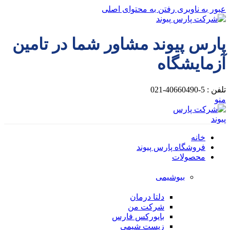
عبور به ناوبری
رفتن به محتوای اصلی
پارس پیوند مشاور شما در تامین
آزمایشگاه
تلفن : 5-40660490-021
منو
خانه
فروشگاه پارس پیوند
محصولات
بیوشیمی
دلتا درمان
شرکت من
بایورکس فارس
زیست شیمی