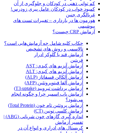
کم توانی ذهنی در کودکان و جلوگیری از آن
کمبود خواب در کودکان عامل پیری زودرس!
غربالگری جنین
هورمون ها در بارداری – تغییرات تست های
بیوشیمی
آزمایش CRP چیست؟
چکاپ کلیه شامل چه آزمایش‌هایی است؟
تالاسمی و روش های تشخیص
آزمایش قند یا گلوکز ادرار
فریتین
آزمایش آنزیم های کبدی: AST
آزمایش آنزیم های کبدی: ALT
آزمایش آلکالن فسفاتاز (ALP)
آزمایش آلفا فیتوپروتئین (AFP)
آزمایش برداشت تیرویید (T3-uptake)
آزمایش پاپ اسمیر چرا و چگونه انجام
می‌شود؟
آزمایش پروتئین تام خون (Total Protein)
آزمایش کلسی تونین (CT)
اندازه گیری گازهای خون شریانی (ABG) |
تفسیر آزمایش
کریستال ‌های ادراری و انواع آن در