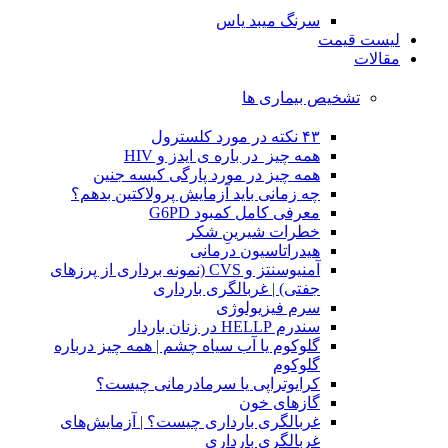
سرنگ میبد یاس
لیست قیمت
مقالات
تشخیص بیماری ها
۴۳ نکته در مورد کلسترول
همه چیز در باره ی ایدز و HIV
همه چیز در مورد پارگی کیسه جنین
چه زمانی باید آزمایش پرولاکتین بدهم؟
معرفی کامل کمبود G6PD
خطرات شیرینِ شکر
هیدراتاسیون درمانی
آمنیوسنتز و CVS (نمونه برداری از پرزهای
جفتی) | غربالگری بارداری
سرم فیزیولوژی
سندرم HELLP در زنان باردار
گلوکوم یا آب سیاه چشم | همه چیز درباره
گلوکوم
کرایوتراپی یا سرمادرمانی چیست؟
گازهای خون
غربالگری بارداری چیست؟ | آزمایش‌های
غربالگری بارداری