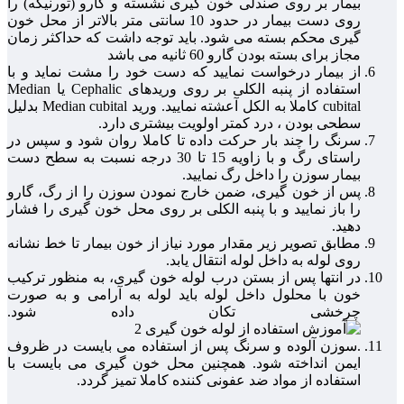
بیمار بر روی صندلی خون گیری نشسته و گارو (تورنیکه) را
روی دست بیمار در حدود 10 سانتی متر بالاتر از محل خون
گیری محکم بسته می شود. باید توجه داشت که حداکثر زمان
مجاز برای بسته بودن گارو 60 ثانیه می باشد
از بیمار درخواست نمایید که دست خود را مشت نماید و با
استفاده از پنبه الکلی بر روی وریدهای Cephalic یا Median
cubital کاملا به الکل آعشته نمایید. ورید Median cubital بدلیل
سطحی بودن ، درد کمتر اولویت بیشتری دارد.
سرنگ را چند بار حرکت داده تا کاملا روان شود و سپس در
راستای رگ و با زاویه 15 تا 30 درجه نسبت به سطح دست
بیمار سوزن را داخل رگ نمایید.
پس از خون گیری، ضمن خارج نمودن سوزن را از رگ، گارو
را باز نمایید و با پنبه الکلی بر روی محل خون گیری را فشار
دهید.
مطابق تصویر زیر مقدار مورد نیاز از خون بیمار تا خط نشانه
روی لوله به داخل لوله انتقال یابد.
در انتها پس از بستن درب لوله خون گیری، به منظور ترکیب
خون با محلول داخل لوله باید لوله به آرامی و به صورت
چرخشی تکان داده شود.
.سوزن آلوده و سرنگ پس از استفاده می بایست در ظروف
ایمن انداخته شود. همچنین محل خون گیری می بایست با
استفاده از مواد ضد عفونی کننده کاملا تمیز گردد.