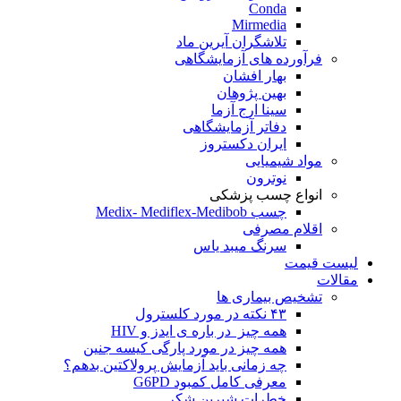
Conda
Mirmedia
تلاشگران آیرین ماد
فرآورده های آزمایشگاهی
بهار افشان
بهین پژوهان
سینا ارج آزما
دفاتر آزمایشگاهی
ایران دکستروز
مواد شیمیایی
نوترون
انواع چسب پزشکی
چسب Medix- Mediflex-Medibob
اقلام مصرفی
سرنگ میبد یاس
لیست قیمت
مقالات
تشخیص بیماری ها
۴۳ نکته در مورد کلسترول
همه چیز در باره ی ایدز و HIV
همه چیز در مورد پارگی کیسه جنین
چه زمانی باید آزمایش پرولاکتین بدهم؟
معرفی کامل کمبود G6PD
خطرات شیرینِ شکر