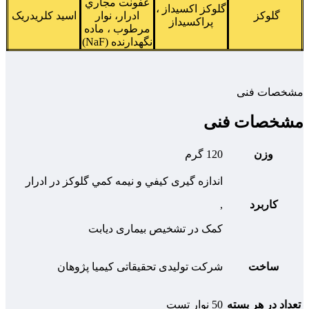
عفونت مجاري
گلوکز اكسيداز ،
گلوکز
ادرار، نوار
اسيد كلريدريک
پراكسيداز
مرطوب ، ماده
نگهدارنده (NaF)
مشخصات فنی
مشخصات فنی
وزن
120 گرم
اندازه گيری كيفي و نيمه كمي گلوکز در ادرار
کاربرد
,
کمک در تشخیص بیماری دیابت
ساخت
شرکت تولیدی تحقیقاتی کیمیا پژوهان
تعداد در هر بسته
50 نوار تست