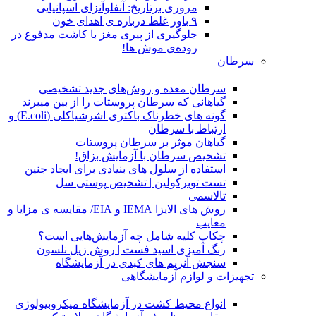
مروری برتاریخ: آنفلوآنزای اسپانیایی
۹ باور غلط درباره ی اهدای خون
جلوگیری از پیری مغز با کاشت مدفوع در
روده‌ی موش ها!
سرطان
سرطان معده و روش‌های جدید تشخیصی
گیاهانی که سرطان پروستات را از بین میبرند
گونه های خطرناک باکتری اشرشیاکلی (E.coli) و
ارتباط با سرطان
گیاهان موثر بر سرطان پروستات
تشخیص سرطان با آزمایش بزاق!
استفاده از سلول های بنیادی برای ایجاد جنین
تست توبرکولین | تشخیص پوستی سل
تالاسمی
روش های الایزا IEMA و EIA/ مقایسه ی مزایا و
معایب
چکاپ کلیه شامل چه آزمایش‌هایی است؟
رنگ آمیزی اسید فست | روش زیل نلسون
سنجش آنزیم های کبدی در آزمایشگاه
تجهیزات و لوازم آزمایشگاهی
انواع محیط کشت در آزمایشگاه میکروبیولوژی