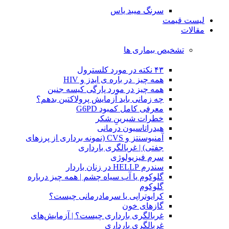
سرنگ میبد یاس
لیست قیمت
مقالات
تشخیص بیماری ها
۴۳ نکته در مورد کلسترول
همه چیز در باره ی ایدز و HIV
همه چیز در مورد پارگی کیسه جنین
چه زمانی باید آزمایش پرولاکتین بدهم؟
معرفی کامل کمبود G6PD
خطرات شیرینِ شکر
هیدراتاسیون درمانی
آمنیوسنتز و CVS (نمونه برداری از پرزهای
جفتی) | غربالگری بارداری
سرم فیزیولوژی
سندرم HELLP در زنان باردار
گلوکوم یا آب سیاه چشم | همه چیز درباره
گلوکوم
کرایوتراپی یا سرمادرمانی چیست؟
گازهای خون
غربالگری بارداری چیست؟ | آزمایش‌های
غربالگری بارداری