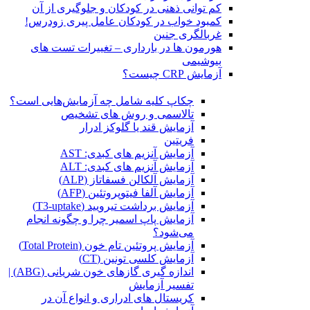
کم توانی ذهنی در کودکان و جلوگیری از آن
کمبود خواب در کودکان عامل پیری زودرس!
غربالگری جنین
هورمون ها در بارداری – تغییرات تست های
بیوشیمی
آزمایش CRP چیست؟
چکاپ کلیه شامل چه آزمایش‌هایی است؟
تالاسمی و روش های تشخیص
آزمایش قند یا گلوکز ادرار
فریتین
آزمایش آنزیم های کبدی: AST
آزمایش آنزیم های کبدی: ALT
آزمایش آلکالن فسفاتاز (ALP)
آزمایش آلفا فیتوپروتئین (AFP)
آزمایش برداشت تیرویید (T3-uptake)
آزمایش پاپ اسمیر چرا و چگونه انجام
می‌شود؟
آزمایش پروتئین تام خون (Total Protein)
آزمایش کلسی تونین (CT)
اندازه گیری گازهای خون شریانی (ABG) |
تفسیر آزمایش
کریستال ‌های ادراری و انواع آن در