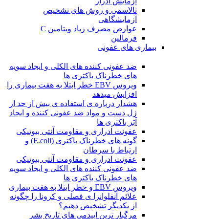
آزمایش ادرار
تالاسمی و روش های تشخیص
آزمایشگاهی
عوارض مصرف زیاد ویتامین C
فرمالین
بیماری های عفونی
ضد عفونی کننده های الکلی و ایجاد سویه
های خطرناک باکتری ها
ویروس EBV خطر ابتلا به هفت بیماری را
افزایش میدهد
هشدار درباره ی استفاده ی بیش از حد از
ژل دست و مواد ضد عفونی کننده و ایجاد
اَبَر باکتری ها
عفونت ادراری و مقاومت آنتی بیوتیکی
گونه های خطرناک باکتری (E.coli) و
ارتباط با سرطان
عفونت ادراری و مقاومت آنتی بیوتیکی
ضد عفونی کننده های الکلی و ایجاد سویه
های خطرناک باکتری ها
ویروس EBV و خطر ابتلا به هفت بیماری
علائم آنفلوانزا ی فصلی و کرونا را چگونه
از یکدیگر تشخیص دهیم؟
مرگبار ترین اپیدمی های تاریخ بشر