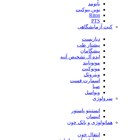
بایومد
نوین بیوکیت
Riton
PTS
کیت آزمایشگاهی
دیازیست
پیشتاز طب
پیشگامان
ایده آل تشخیص آتیه
مونوبایند
مونوکیت
ویتروتک
اسمارت فست
صبا
ویواسل
سرولوژی
انستیتو پاستور
انیسان
هماتولوژی و بانک خون
انتقال خون