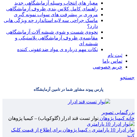
معیار های انتخاب وسیله آزمایشگاهی جدید
راهنمای کامل کلاس بندی ظروف آزمایشگاهی
مروری بر پیشرفت های سواب نمونه گیری
ماسک جراحی سه لایه استاندارد چه ویژگی هایی
دارد؟
ﻧﺤﻮﻩی ﺷﺴﺖ و ﺷﻮی شیشه آلات آزمایشگاهی
مقایسه‌ی ظروف آزمایشگاهی پلاستیکی و
شیشه ای
نکات مهم درباره ی مواد ضدعفونی کننده
ثبت نام
تماس باما
حریم خصوصی
جستجو
پارس پیوند مشاور شما در تامین آزمایشگاه
بزرگنمایی تصویر
خانه
کیمیا پژوهان
نوار تست قند ادرار (گلوکویاب) – کیمیا پژوهان
نوار ادرار 10 پارامتری - کیمیا پژوهان
برای اطلاع از قیمت کلیک
کنید