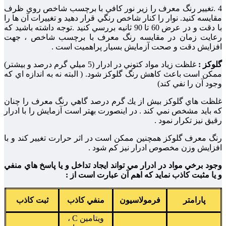
4 .تغيير رنگ معرف را زير نور كافي با برچسب شاخص روي ظرف
مقايسه كنيد. نوار را كنار شاخص رنگي قرار دهيد و تغييرات آن ها را
با دقت و در عرض 60 تا 90 ثانيه بررسي كنيد .توجه داشته باشيد كه
رعايت زمان در مقايسه رنگ معرف با برچسب شاخص ، جهت
افزايش دقت و صحت آزمايش بسيار پراهميت است .
گلوكز :
غلظت زياد مواد كتوني در ادرار (5 ميلي گرم درصد و بيشتر)
ممكن است باعث كاهش رنگ گلوکز شود. ( البته نه به اندازه اي كه
وجود آن را نفي كند)
غلظت هاي گلوکز بيش از يك گرم درصد گاهي رنگ معرف را چنان
كه بايد مشخص نمي كند . در اينصورت بهتر است آزمايش را با ادرار
رقيق نیز تكرار نمود .
رنگ معرف گلوکز همچنين ممكن است در اثر حرارت تغيير كند و با
افزايش وزن مخصوص ادرار نیز كم شود .
وجود برخي مواد در ادرار مي تواند ايجاد تداخل و يا پاسخ هاي منفي
و يا مثبت كاذب نمايد كه اهم آن عبارت است از :
پارامتر
فرمولاسيون
منفي كاذب
ثبت كاذب
ويتامين C ،