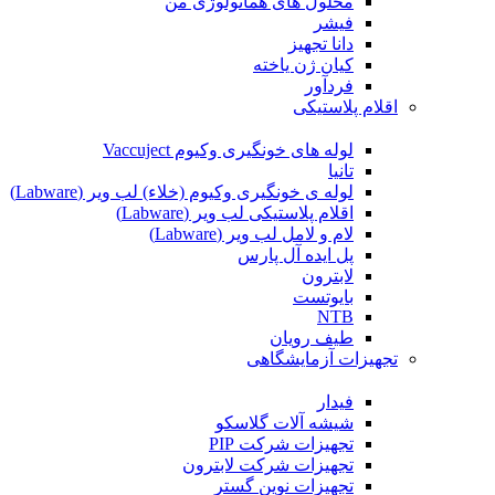
محلول های هماتولوژی من
فیشر
دانا تجهیز
کیان ژن یاخته
فردآور
اقلام پلاستیکی
لوله های خونگیری وکیوم Vaccuject
تانیا
لوله ی خونگیری وکیوم (خلاء) لب ویر (Labware)
اقلام پلاستیکی لب ویر (Labware)
لام و لامل لب ویر (Labware)
پل ایده آل پارس
لابترون
بایوتست
NTB
طیف رویان
تجهیزات آزمایشگاهی
فیدار
شیشه آلات گلاسکو
تجهیزات شرکت PIP
تجهیزات شرکت لابترون
تجهیزات نوین گستر