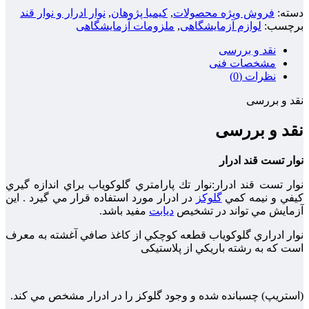
دسته:
فروش ویژه محصولات
,
کیمیا پژوهان
,
نوار ادرار و نوار قند
برچسب:
لوازم آزمایشگاهی
,
ملزومات آزمایشگاهی
نقد و بررسی
مشخصات فنی
نظرات (0)
نقد و بررسی
نقد و بررسی
نوار تست قند ادرار
نوار تست قند ادرار:نوار تك پارامتري گلوكوياب براي اندازه گيري
كيفي و نيمه كمي
گلوکز
در ادرار مورد استفاده قرار مي گيرد . اين
آزمايش مي تواند در تشخيص
ديابت
مفيد باشد.
نوار ادراري گلوكوياب قطعه كوچكي از كاغذ صافي آغشته به معرف
است كه به رشته باريكي از پلاستیکی
(استريپ) چسبانده شده و وجود گلوکز را در ادرار مشخص مي كند.