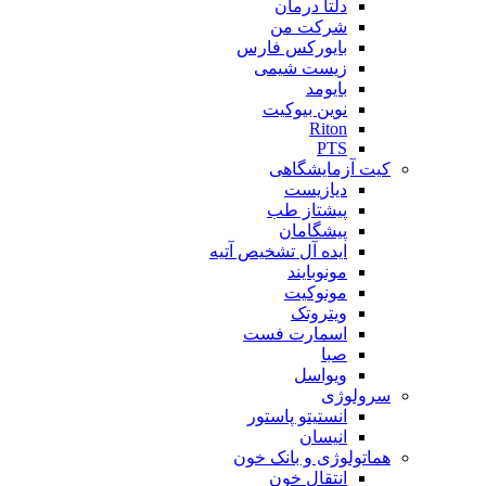
دلتا درمان
شرکت من
بایورکس فارس
زیست شیمی
بایومد
نوین بیوکیت
Riton
PTS
کیت آزمایشگاهی
دیازیست
پیشتاز طب
پیشگامان
ایده آل تشخیص آتیه
مونوبایند
مونوکیت
ویتروتک
اسمارت فست
صبا
ویواسل
سرولوژی
انستیتو پاستور
انیسان
هماتولوژی و بانک خون
انتقال خون