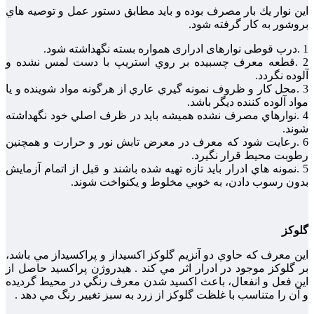
اين نوار يك بار مصرف بوده و بايد مطابق دستور عمل و توصيه هاي
بروشور به كار گرفته شود.
1 .درب قوطی نوارهای ادراری همواره بسته نگهداشته شود.
2 .قطعه معرف چسبيده بر روي استريپ با دست لمس نشده و
آلوده نگردد.
3 .محل كار و ظروف نمونه گيري عاري از هرگونه مواد شوينده و يا
مواد آلوده كننده ديگر باشد.
4 .نوارهاي مصرف نشده هميشه بايد در ظرف اصلي خود نگهداشته
شوند.
6 .رعايت شود كه معرف در معرض تابش نور و حرارت و همچنين
رطوبت محيط قرار نگيرد.
5 .نمونه هاي ادرار بايد تازه تهيه شده باشند و قبل از اتمام آزمايش
بدون رسوب دادن، به خوبي مخلوط و يكنواخت شوند.
گلوكز
اين معرف كه حاوي دو آنزيم گلوکز اكسيداز و پراكسيداز مي باشد،
بر گلوکز موجود در ادرار اثر مي كند . هيدروژن پراكسيد حاصل از
اين فعل و انفعال، باعث اكسيد شدن معرف رنگي در محيط گرديده
و آن را متناسب با غلظت گلوکز از زرد به سبز تغيير رنگ مي دهد .