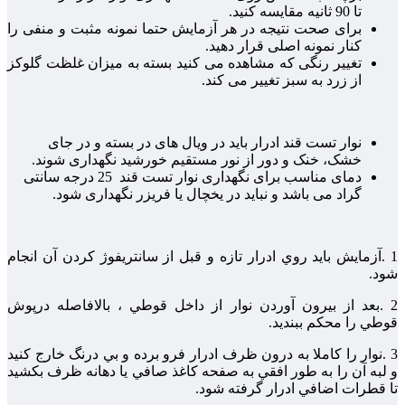
تا 90 ثانیه مقایسه کنید.
برای صحت نتیجه در هر آزمایش حتما نمونه مثبت و منفی را
کنار نمونه اصلی قرار دهید.
تغییر رنگی که مشاهده می کنید بسته به میزان غلظت گلوکز
از زرد به سبز تغییر می کند.
نوار تست قند ادرار باید در ویال های در بسته و در جای
خشک، خنک و دور از نور مستقیم خورشید نگهداری شوند.
دمای مناسب برای نگهداری نوار تست قند 25 درجه سانتی
گراد می باشد و نباید در یخچال یا فریزر نگهداری شود.
1 .آزمايش بايد روي ادرار تازه و قبل از سانتريفوژ كردن آن انجام
شود.
2 .بعد از بيرون آوردن نوار از داخل قوطي ، بالافاصله درپوش
قوطي را محكم ببنديد.
3 .نوار را كاملا به درون ظرف ادرار فرو برده و بي درنگ خارج كنيد
و لبه آن را به طور افقي به صفحه كاغذ صافي يا دهانه ظرف بكشيد
تا قطرات اضافي ادرار گرفته شود.