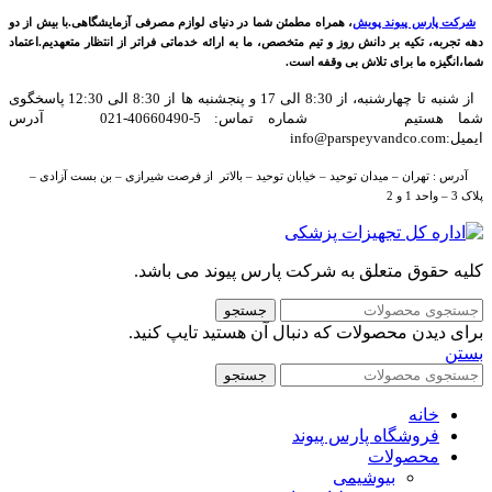
شرکت پارس پیوند پویش
، همراه مطمئن شما در دنیای لوازم مصرفی آزمایشگاهی.با بیش از دو
دهه تجربه، تکیه بر دانش روز و تیم متخصص، ما به ارائه خدماتی فراتر از انتظار متعهدیم.اعتماد
شما،انگیزه ما برای تلاش بی وقفه است.
از شنبه تا چهارشنبه، از 8:30 الی 17 و پنجشنبه ها از 8:30 الی 12:30 پاسخگوی
شما هستیم شماره تماس: 5-40660490-021 آدرس
ایمیل:info@parspeyvandco.com
آدرس : تهران – میدان توحید – خیابان توحید – بالاتر از فرصت شیرازی – بن بست آزادی –
پلاک 3 – واحد 1 و 2
کلیه حقوق متعلق به شرکت پارس پیوند می باشد.
جستجو
برای دیدن محصولات که دنبال آن هستید تایپ کنید.
بستن
جستجو
خانه
فروشگاه پارس پیوند
محصولات
بیوشیمی