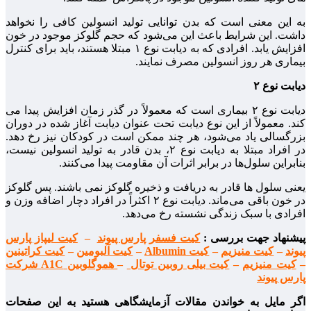
به این معنی است که بدن توانایی تولید انسولین کافی را نخواهد
داشت. این شرایط باعث این می‌شود که حجم گلوکز موجود در خون
افزایش یابد. افرادی که به دیابت نوع ۱ مبتلا هستند، باید برای کنترل
بیماری هر روز انسولین مصرف نمایند.
دیابت نوع ۲
دیابت نوع ۲ بیماری است که معمولاً در گذر زمان افزایش پیدا می
کند. معمولاً از این نوع دیابت تحت عنوان دیابت آغاز شده در دوران
بزرگسالی یاد می‌شود، هر چند ممکن است در کودکان نیز رخ دهد.
در افراد مبتلا به دیابت نوع ۲، بدن قادر به تولید انسولین نیست،
بنابراین سلول‌ها در برابر اثرات آن مقاومت پیدا می‌کنند.
یعنی سلول‌ ها قادر به دریافت و ذخیره گلوکز نمی باشند. پس گلوکز
در خون باقی می‌ماند. دیابت نوع ۲ اکثراً در افراد دچار اضافه وزن و
افرادی با سبک زندگی نشسته رخ می‌دهد.
پیشنهاد جهت بررسی :
کیت فسفر پارس پیوند
–
کیت لیپاز پارس
پیوند
–
کیت منیزیم
–
کیت Albumin
–
کیت آلبومین
–
کیت کراتینین
–
کیت منیزیم
–
کیت بیلی روبین توتال
–
هموگلوبین A1C شرکت
پارس پیوند
اگر مایل به خواندن مقالات آزمایشگاهی هستید به این صفحات