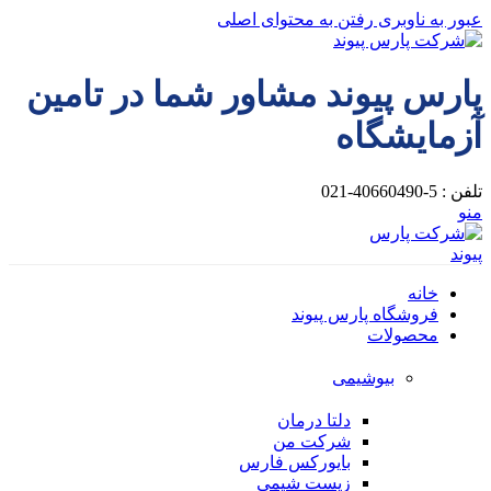
عبور به ناوبری
رفتن به محتوای اصلی
پارس پیوند مشاور شما در تامین
آزمایشگاه
تلفن : 5-40660490-021
منو
خانه
فروشگاه پارس پیوند
محصولات
بیوشیمی
دلتا درمان
شرکت من
بایورکس فارس
زیست شیمی