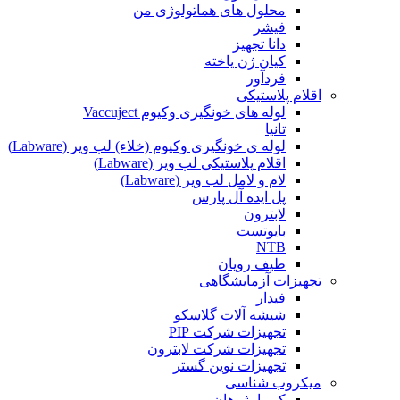
محلول های هماتولوژی من
فیشر
دانا تجهیز
کیان ژن یاخته
فردآور
اقلام پلاستیکی
لوله های خونگیری وکیوم Vaccuject
تانیا
لوله ی خونگیری وکیوم (خلاء) لب ویر (Labware)
اقلام پلاستیکی لب ویر (Labware)
لام و لامل لب ویر (Labware)
پل ایده آل پارس
لابترون
بایوتست
NTB
طیف رویان
تجهیزات آزمایشگاهی
فیدار
شیشه آلات گلاسکو
تجهیزات شرکت PIP
تجهیزات شرکت لابترون
تجهیزات نوین گستر
میکروب شناسی
کیمیا پژوهان