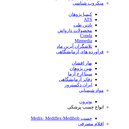
میکروب شناسی
کیمیا پژوهان
ATS
پادتن طب
محصولات دارواش
Conda
Mirmedia
تلاشگران آیرین ماد
فرآورده های آزمایشگاهی
بهار افشان
بهین پژوهان
سینا ارج آزما
دفاتر آزمایشگاهی
ایران دکستروز
مواد شیمیایی
نوترون
انواع چسب پزشکی
چسب Medix- Mediflex-Medibob
اقلام مصرفی