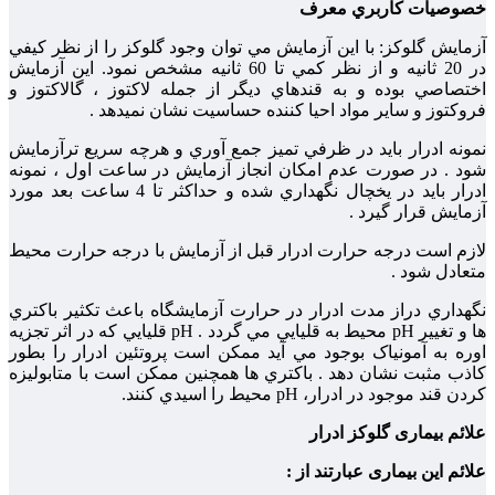
خصوصيات كاربري معرف
آزمايش گلوكز: با اين آزمايش مي توان وجود گلوکز را از نظر كيفي
در 20 ثانيه و از نظر كمي تا 60 ثانيه مشخص نمود. اين آزمايش
اختصاصي بوده و به قندهاي ديگر از جمله لاكتوز ، گالاكتوز و
فروكتوز و ساير مواد احيا كننده حساسيت نشان نميدهد .
نمونه ادرار بايد در ظرفي تميز جمع آوري و هرچه سريع ترآزمايش
شود . در صورت عدم امكان انجاز آزمايش در ساعت اول ، نمونه
ادرار بايد در يخچال نگهداري شده و حداكثر تا 4 ساعت بعد مورد
آزمايش قرار گيرد .
لازم است درجه حرارت ادرار قبل از آزمايش با درجه حرارت محيط
متعادل شود .
نگهداري دراز مدت ادرار در حرارت آزمايشگاه باعث تكثير باكتري
ها و تغيير pH محيط به قليايي مي گردد . pH قليايي كه در اثر تجزیه
اوره به آمونياک بوجود مي آيد ممكن است پروتئين ادرار را بطور
كاذب مثبت نشان دهد . باكتري ها همچنين ممكن است با متابولیزه
کردن قند موجود در ادرار، pH محيط را اسيدي كنند.
علائم بیماری گلوکز ادرار
علائم این بیماری عبارتند از :