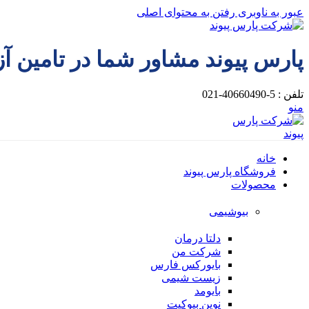
عبور به ناوبری
رفتن به محتوای اصلی
پارس پیوند مشاور شما در تامین آ
تلفن : 5-40660490-021
منو
خانه
فروشگاه پارس پیوند
محصولات
بیوشیمی
دلتا درمان
شرکت من
بایورکس فارس
زیست شیمی
بایومد
نوین بیوکیت