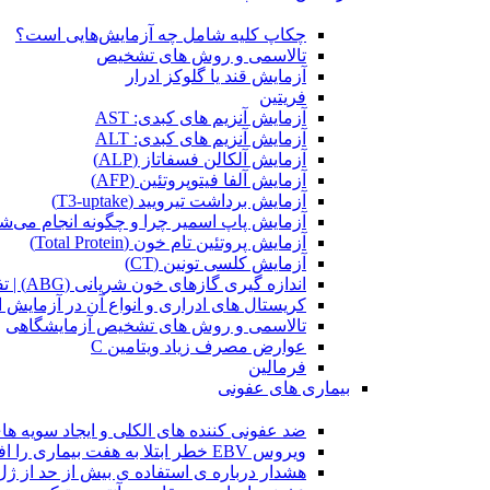
چکاپ کلیه شامل چه آزمایش‌هایی است؟
تالاسمی و روش های تشخیص
آزمایش قند یا گلوکز ادرار
فریتین
آزمایش آنزیم های کبدی: AST
آزمایش آنزیم های کبدی: ALT
آزمایش آلکالن فسفاتاز (ALP)
آزمایش آلفا فیتوپروتئین (AFP)
آزمایش برداشت تیرویید (T3-uptake)
آزمایش پاپ اسمیر چرا و چگونه انجام می‌ش
آزمایش پروتئین تام خون (Total Protein)
آزمایش کلسی تونین (CT)
اندازه گیری گازهای خون شریانی (ABG) | تفسیر آزمایش
کریستال ‌های ادراری و انواع آن در آزمایش ا
تالاسمی و روش های تشخیص آزمایشگاهی
عوارض مصرف زیاد ویتامین C
فرمالین
بیماری های عفونی
ضد عفونی کننده های الکلی و ایجاد سویه ها
ویروس EBV خطر ابتلا به هفت بیماری را افزایش میدهد
هشدار درباره ی استفاده ی بیش از حد از ژل د