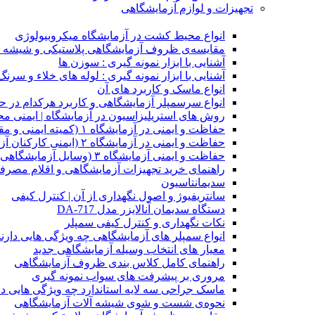
تجهیزات و لوازم آزمایشگاهی
انواع محیط کشت در آزمایشگاه میکروبیولوژی
مقایسه‌ی ظروف آزمایشگاهی پلاستیکی و شیشه 
آشنایی با ابزار نمونه گیری : سوزن ها
آشنایی با ابزار نمونه گیری : لوله های خلاء و سرنگ
انواع ماسک و کاربرد های آن
انواع سرسمپلر آزمایشگاهی و کاربرد هرکدام در ح
روش های استریلیزاسیون در آزمایشگاه | ایمنی مح
حفاظت و ایمنی در آزمایشگاه ۱ (کمیته ایمنی و مقررات ساختمان)
حفاظت و ایمنی در آزمایشگاه ۲ (ایمنی کارکنان آزمایشگاه)
حفاظت و ایمنی آزمایشگاه ۳ (وسایل آزمایشگاهی)
راهنمای خرید تجهیزات آزمایشگاهی و اقلام مصرف
سدیمانتاسیون
سانتریفیوژ و اصول نگهداری از آن | کنترل کیفی
دستگاه سدیمان آنالایزر مدل DA-717
نکات نگهداری و کنترل کیفی سمپلر
انواع سمپلر های آزمایشگاهی چه ویژگی هایی دارن
معیار های انتخاب وسیله آزمایشگاهی جدید
راهنمای کامل کلاس بندی ظروف آزمایشگاهی
مروری بر پیشرفت های سواب نمونه گیری
ماسک جراحی سه لایه استاندارد چه ویژگی هایی دا
ﻧﺤﻮﻩی ﺷﺴﺖ و ﺷﻮی شیشه آلات آزمایشگاهی