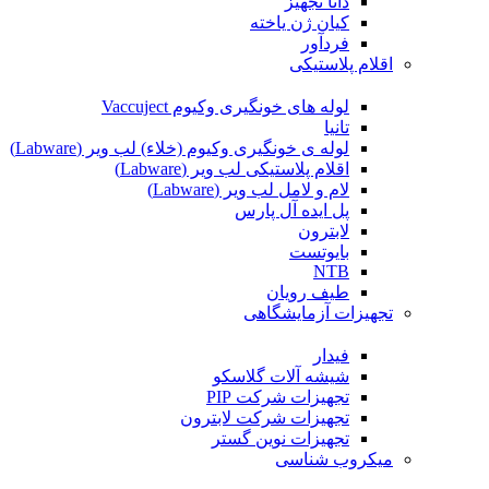
دانا تجهیز
کیان ژن یاخته
فردآور
اقلام پلاستیکی
لوله های خونگیری وکیوم Vaccuject
تانیا
لوله ی خونگیری وکیوم (خلاء) لب ویر (Labware)
اقلام پلاستیکی لب ویر (Labware)
لام و لامل لب ویر (Labware)
پل ایده آل پارس
لابترون
بایوتست
NTB
طیف رویان
تجهیزات آزمایشگاهی
فیدار
شیشه آلات گلاسکو
تجهیزات شرکت PIP
تجهیزات شرکت لابترون
تجهیزات نوین گستر
میکروب شناسی