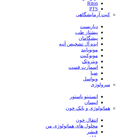
Riton
PTS
کیت آزمایشگاهی
دیازیست
پیشتاز طب
پیشگامان
ایده آل تشخیص آتیه
مونوبایند
مونوکیت
ویتروتک
اسمارت فست
صبا
ویواسل
سرولوژی
انستیتو پاستور
انیسان
هماتولوژی و بانک خون
انتقال خون
محلول های هماتولوژی من
فیشر