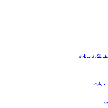
 بارداری
می