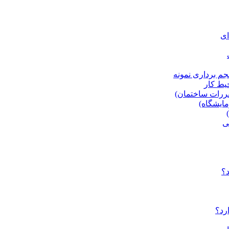
ای
جم برداری نمونه
یط کار
ی
د؟
رد؟