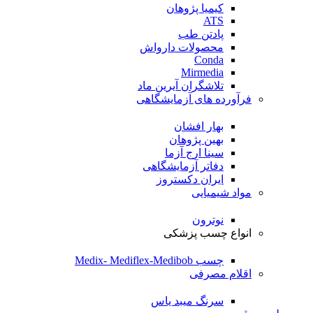
کیمیا پژوهان
ATS
پادتن طب
محصولات دارواش
Conda
Mirmedia
تلاشگران آیرین ماد
فرآورده های آزمایشگاهی
بهار افشان
بهین پژوهان
سینا ارج آزما
دفاتر آزمایشگاهی
ایران دکستروز
مواد شیمیایی
نوترون
انواع چسب پزشکی
چسب Medix- Mediflex-Medibob
اقلام مصرفی
سرنگ میبد یاس