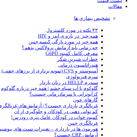
لیست قیمت
مقالات
تشخیص بیماری ها
۴۳ نکته در مورد کلسترول
همه چیز در باره ی ایدز و HIV
همه چیز در مورد پارگی کیسه جنین
چه زمانی باید آزمایش پرولاکتین بدهم؟
معرفی کامل کمبود G6PD
خطرات شیرینِ شکر
هیدراتاسیون درمانی
آمنیوسنتز و CVS (نمونه برداری از پرزهای جفتی) | غربالگری بارداری
سرم فیزیولوژی
سندرم HELLP در زنان باردار
گلوکوم یا آب سیاه چشم | همه چیز درباره گلوکوم
کرایوتراپی یا سرمادرمانی چیست؟
گازهای خون
غربالگری بارداری چیست؟ | آزمایش‌های غربالگری
کم توانی ذهنی در کودکان و جلوگیری از آن
کمبود خواب در کودکان عامل پیری زودرس!
غربالگری جنین
هورمون ها در بارداری – تغییرات تست های بیوشی
آزمایش CRP چیست؟