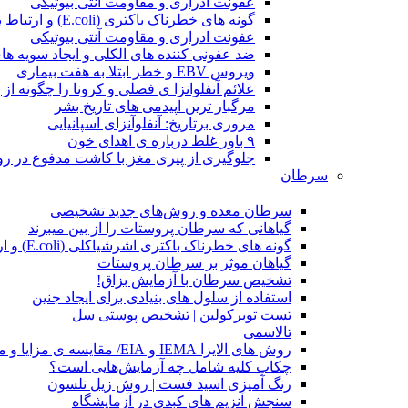
عفونت ادراری و مقاومت آنتی بیوتیکی
گونه های خطرناک باکتری (E.coli) و ارتباط با سرطان
عفونت ادراری و مقاومت آنتی بیوتیکی
ضد عفونی کننده های الکلی و ایجاد سویه ها
ویروس EBV و خطر ابتلا به هفت بیماری
علائم آنفلوانزا ی فصلی و کرونا را چگونه ا
مرگبار ترین اپیدمی های تاریخ بشر
مروری برتاریخ: آنفلوآنزای اسپانیایی
۹ باور غلط درباره ی اهدای خون
جلوگیری از پیری مغز با کاشت مدفوع در رو
سرطان
سرطان معده و روش‌های جدید تشخیصی
گیاهانی که سرطان پروستات را از بین میبرند
گونه های خطرناک باکتری اشرشیاکلی (E.coli) و ارتباط با سرطان
گیاهان موثر بر سرطان پروستات
تشخیص سرطان با آزمایش بزاق!
استفاده از سلول های بنیادی برای ایجاد جنین
تست توبرکولین | تشخیص پوستی سل
تالاسمی
روش های الایزا IEMA و EIA/ مقایسه ی مزایا و معایب
چکاپ کلیه شامل چه آزمایش‌هایی است؟
رنگ آمیزی اسید فست | روش زیل نلسون
سنجش آنزیم های کبدی در آزمایشگاه