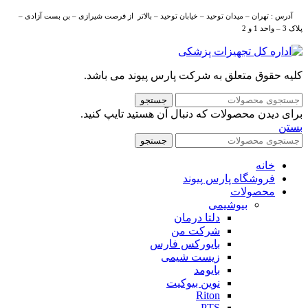
آدرس : تهران – میدان توحید – خیابان توحید – بالاتر از فرصت شیرازی – بن بست آزادی –
پلاک 3 – واحد 1 و 2
کلیه حقوق متعلق به شرکت پارس پیوند می باشد.
جستجو
برای دیدن محصولات که دنبال آن هستید تایپ کنید.
بستن
جستجو
خانه
فروشگاه پارس پیوند
محصولات
بیوشیمی
دلتا درمان
شرکت من
بایورکس فارس
زیست شیمی
بایومد
نوین بیوکیت
Riton
PTS