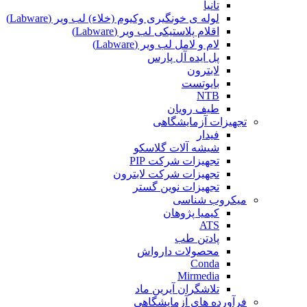
تانیا
لوله ی خونگیری وکیوم (خلاء) لب ویر (Labware)
اقلام پلاستیکی لب ویر (Labware)
لام و لامل لب ویر (Labware)
پل ایده آل پارس
لابترون
بایوتست
NTB
طیف رویان
تجهیزات آزمایشگاهی
فیدار
شیشه آلات گلاسکو
تجهیزات شرکت PIP
تجهیزات شرکت لابترون
تجهیزات نوین گستر
میکروب شناسی
کیمیا پژوهان
ATS
پادتن طب
محصولات دارواش
Conda
Mirmedia
تلاشگران آیرین ماد
فرآورده های آزمایشگاهی