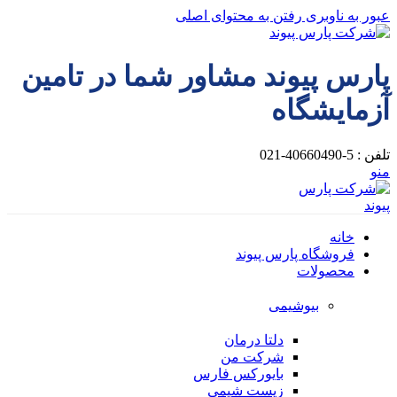
عبور به ناوبری
رفتن به محتوای اصلی
پارس پیوند مشاور شما در تامین
آزمایشگاه
تلفن : 5-40660490-021
منو
خانه
فروشگاه پارس پیوند
محصولات
بیوشیمی
دلتا درمان
شرکت من
بایورکس فارس
زیست شیمی