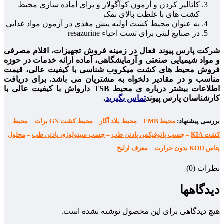
کاتالیز کردن و آزمون کوآگولاز و برای آماده سازی محیط
کشت های با غلظت بالای نمک
به عنوان محیط کشت اولیه پیش مغذی در آزمون مواد غذایی
در صنایع لبنی برای تست احیاء resazurine
شرکت پارس پیوند فعال در زمینه فروش تجهیزات، اقلام مصرفی
و مواد شیمیایی صنعتی و آزمایشگاهی، آماده ارائه خدمات در حوزه
فروش محیط های کشت میکروب شناسی با کیفیت عالی، قیمت
مناسب و در مقادیر دلخواه به مشتریان می باشد. برای دریافت
اطلاعات بیشتر درباره ی محیط TSB دارواش با کیفیت عالی با
کارشناسان پارس پیوند
تماس بگیرید
.
بررسی پیشنهاد:
محیط EMB
–
محیط بلاد آگار
–
محیط کشت GN براث
–
محیط
کشت KIA
–
چسب پاتوفیکس پادتن طب
–
چسب سیتولوژی پادتن طب
–
محلول
پتاس KOH بدون حرارت
–
معرف ارلیخ
نظرات (0)
دیدگاهها
هیچ دیدگاهی برای این محصول نوشته نشده است.