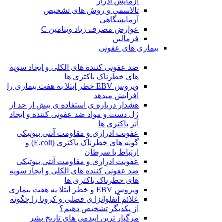
آزمایش ادرار
تالاسمی و روش های تشخیص
آزمایشگاهی
عوارض مصرف زیاد ویتامین C
فرمالین
بیماری های عفونی
ضد عفونی کننده های الکلی و ایجاد سویه
های خطرناک باکتری ها
ویروس EBV خطر ابتلا به هفت بیماری را
افزایش میدهد
هشدار درباره ی استفاده ی بیش از حد از
ژل دست و مواد ضد عفونی کننده و ایجاد
اَبَر باکتری ها
عفونت ادراری و مقاومت آنتی بیوتیکی
گونه های خطرناک باکتری (E.coli) و
ارتباط با سرطان
عفونت ادراری و مقاومت آنتی بیوتیکی
ضد عفونی کننده های الکلی و ایجاد سویه
های خطرناک باکتری ها
ویروس EBV و خطر ابتلا به هفت بیماری
علائم آنفلوانزا ی فصلی و کرونا را چگونه
از یکدیگر تشخیص دهیم؟
مرگبار ترین اپیدمی های تاریخ بشر