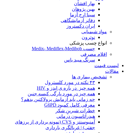
بهار افشان
بهین پژوهان
سینا ارج آزما
دفاتر آزمایشگاهی
ایران دکستروز
مواد شیمیایی
نوترون
انواع چسب پزشکی
چسب Medix- Mediflex-Medibob
اقلام مصرفی
سرنگ میبد یاس
لیست قیمت
مقالات
تشخیص بیماری ها
۴۳ نکته در مورد کلسترول
همه چیز در باره ی ایدز و HIV
همه چیز در مورد پارگی کیسه جنین
چه زمانی باید آزمایش پرولاکتین بدهم؟
معرفی کامل کمبود G6PD
خطرات شیرینِ شکر
هیدراتاسیون درمانی
آمنیوسنتز و CVS (نمونه برداری از پرزهای
جفتی) | غربالگری بارداری