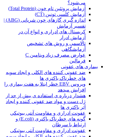
می‌شود؟
آزمایش پروتئین تام خون (Total Protein)
آزمایش کلسی تونین (CT)
اندازه گیری گازهای خون شریانی (ABG) |
تفسیر آزمایش
کریستال ‌های ادراری و انواع آن در
آزمایش ادرار
تالاسمی و روش های تشخیص
آزمایشگاهی
عوارض مصرف زیاد ویتامین C
فرمالین
بیماری های عفونی
ضد عفونی کننده های الکلی و ایجاد سویه
های خطرناک باکتری ها
ویروس EBV خطر ابتلا به هفت بیماری را
افزایش میدهد
هشدار درباره ی استفاده ی بیش از حد از
ژل دست و مواد ضد عفونی کننده و ایجاد
اَبَر باکتری ها
عفونت ادراری و مقاومت آنتی بیوتیکی
گونه های خطرناک باکتری (E.coli) و
ارتباط با سرطان
عفونت ادراری و مقاومت آنتی بیوتیکی
ضد عفونی کننده های الکلی و ایجاد سویه