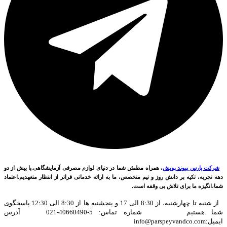
شرکت پارس پیوند پویش
، همراه مطمئن شما در دنیای لوازم مصرفی آزمایشگاهی.با بیش از دو
دهه تجربه، تکیه بر دانش روز و تیم متخصص، ما به ارائه خدماتی فراتر از انتظار متعهدیم.اعتماد
شما،انگیزه ما برای تلاش بی وقفه است.
از شنبه تا چهارشنبه، از 8:30 الی 17 و پنجشنبه ها از 8:30 الی 12:30 پاسخگوی
شما هستیم شماره تماس: 5-40660490-021 آدرس
ایمیل:info@parspeyvandco.com