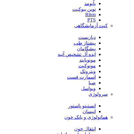
بایومد
نوین بیوکیت
Riton
PTS
کیت آزمایشگاهی
دیازیست
پیشتاز طب
پیشگامان
ایده آل تشخیص آتیه
مونوبایند
مونوکیت
ویتروتک
اسمارت فست
صبا
ویواسل
سرولوژی
انستیتو پاستور
انیسان
هماتولوژی و بانک خون
انتقال خون