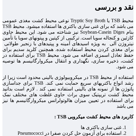
نقد و بررسی
محیط TSB یا Tryptic Soy Broth نوعی محیط کشت مغذی عمومی
می باشد که برای غنی سازی باکتری ها استفاده میشود. محیط TSB
بنام Soybean-Casein Diges نیز شناخته می شود. این محیط حاوی
کازئین و کنجاله سویا است. ترکیبی از کپتین و پپتونهای سویا با تأمین
نیتروژن آلی به ویژه اسیدهای آمینه و پپتیدهای با زنجیر طولانی
برای مغذی کردن محیط استفاده شده. همچنین کلرید سدیم برای
حفظ تعادل اسمزی اضافه می شود. محیط TSB برای استفاده در
کشت، ذخیره سازی، نگهداری و انتقال میکروارگانیسم ها توصیه
می شود.
استفاده از محیط TSB در میکروبیولوژی بالینی محدود است زیرا از
رشد انواع باکتریهای سریع حمایت نمی کند. TSB برای جداسازی
پاتوژن ها از نمونه های بالینی استفاده نمی کند . لازم است بدانید
محیط کشت تریپتیک سوی براث حاوی غلظت های مختلف نمک
برای استفاده در تعیین میزان هالوتولرانس میکروارگانیسم ها نیز
می باشد
کاربرد های محیط کشت میکروبی TSB :
غنی سازی باکتری ها
استفاده برای آزمون حل کردن صفرا در Pneumococci