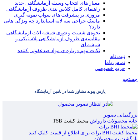
معیار های انتخاب وسیله آزمایشگاهی جدید
راهنمای کامل کلاس بندی ظروف آزمایشگاهی
مروری بر پیشرفت های سواب نمونه گیری
ماسک جراحی سه لایه استاندارد چه ویژگی هایی
دارد؟
ﻧﺤﻮﻩی ﺷﺴﺖ و ﺷﻮی شیشه آلات آزمایشگاهی
مقایسه‌ی ظروف آزمایشگاهی پلاستیکی و
شیشه ای
نکات مهم درباره ی مواد ضدعفونی کننده
ثبت نام
تماس باما
حریم خصوصی
جستجو
پارس پیوند مشاور شما در تامین آزمایشگاه
بزرگنمایی تصویر
خانه
محصولات دارواش
محیط کشت TSB
محیط کشت BHI براث
برای اطلاع از قیمت کلیک کنید
بازگشت به محصولات