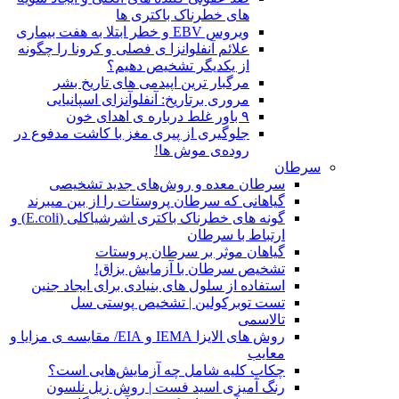
های خطرناک باکتری ها
ویروس EBV و خطر ابتلا به هفت بیماری
علائم آنفلوانزا ی فصلی و کرونا را چگونه
از یکدیگر تشخیص دهیم؟
مرگبار ترین اپیدمی های تاریخ بشر
مروری برتاریخ: آنفلوآنزای اسپانیایی
۹ باور غلط درباره ی اهدای خون
جلوگیری از پیری مغز با کاشت مدفوع در
روده‌ی موش ها!
سرطان
سرطان معده و روش‌های جدید تشخیصی
گیاهانی که سرطان پروستات را از بین میبرند
گونه های خطرناک باکتری اشرشیاکلی (E.coli) و
ارتباط با سرطان
گیاهان موثر بر سرطان پروستات
تشخیص سرطان با آزمایش بزاق!
استفاده از سلول های بنیادی برای ایجاد جنین
تست توبرکولین | تشخیص پوستی سل
تالاسمی
روش های الایزا IEMA و EIA/ مقایسه ی مزایا و
معایب
چکاپ کلیه شامل چه آزمایش‌هایی است؟
رنگ آمیزی اسید فست | روش زیل نلسون