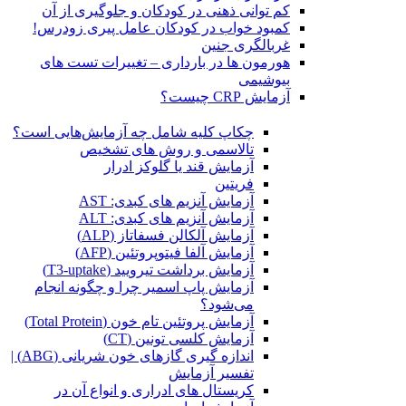
کم توانی ذهنی در کودکان و جلوگیری از آن
کمبود خواب در کودکان عامل پیری زودرس!
غربالگری جنین
هورمون ها در بارداری – تغییرات تست های
بیوشیمی
آزمایش CRP چیست؟
چکاپ کلیه شامل چه آزمایش‌هایی است؟
تالاسمی و روش های تشخیص
آزمایش قند یا گلوکز ادرار
فریتین
آزمایش آنزیم های کبدی: AST
آزمایش آنزیم های کبدی: ALT
آزمایش آلکالن فسفاتاز (ALP)
آزمایش آلفا فیتوپروتئین (AFP)
آزمایش برداشت تیرویید (T3-uptake)
آزمایش پاپ اسمیر چرا و چگونه انجام
می‌شود؟
آزمایش پروتئین تام خون (Total Protein)
آزمایش کلسی تونین (CT)
اندازه گیری گازهای خون شریانی (ABG) |
تفسیر آزمایش
کریستال ‌های ادراری و انواع آن در