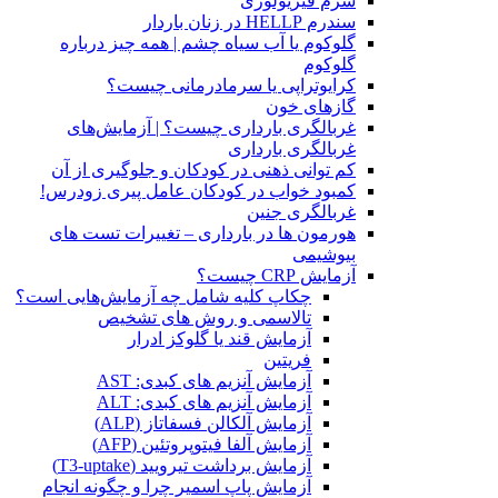
سرم فیزیولوژی
سندرم HELLP در زنان باردار
گلوکوم یا آب سیاه چشم | همه چیز درباره
گلوکوم
کرایوتراپی یا سرمادرمانی چیست؟
گازهای خون
غربالگری بارداری چیست؟ | آزمایش‌های
غربالگری بارداری
کم توانی ذهنی در کودکان و جلوگیری از آن
کمبود خواب در کودکان عامل پیری زودرس!
غربالگری جنین
هورمون ها در بارداری – تغییرات تست های
بیوشیمی
آزمایش CRP چیست؟
چکاپ کلیه شامل چه آزمایش‌هایی است؟
تالاسمی و روش های تشخیص
آزمایش قند یا گلوکز ادرار
فریتین
آزمایش آنزیم های کبدی: AST
آزمایش آنزیم های کبدی: ALT
آزمایش آلکالن فسفاتاز (ALP)
آزمایش آلفا فیتوپروتئین (AFP)
آزمایش برداشت تیرویید (T3-uptake)
آزمایش پاپ اسمیر چرا و چگونه انجام