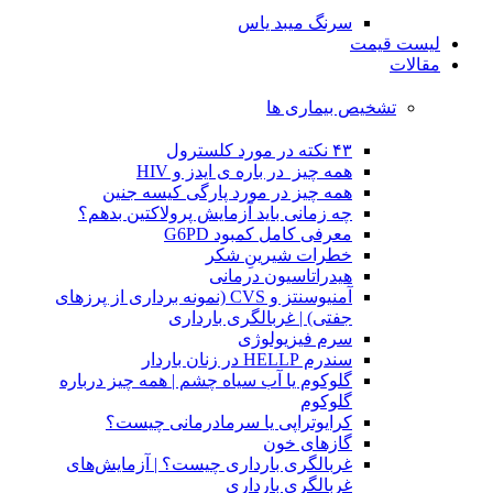
سرنگ میبد یاس
لیست قیمت
مقالات
تشخیص بیماری ها
۴۳ نکته در مورد کلسترول
همه چیز در باره ی ایدز و HIV
همه چیز در مورد پارگی کیسه جنین
چه زمانی باید آزمایش پرولاکتین بدهم؟
معرفی کامل کمبود G6PD
خطرات شیرینِ شکر
هیدراتاسیون درمانی
آمنیوسنتز و CVS (نمونه برداری از پرزهای
جفتی) | غربالگری بارداری
سرم فیزیولوژی
سندرم HELLP در زنان باردار
گلوکوم یا آب سیاه چشم | همه چیز درباره
گلوکوم
کرایوتراپی یا سرمادرمانی چیست؟
گازهای خون
غربالگری بارداری چیست؟ | آزمایش‌های
غربالگری بارداری