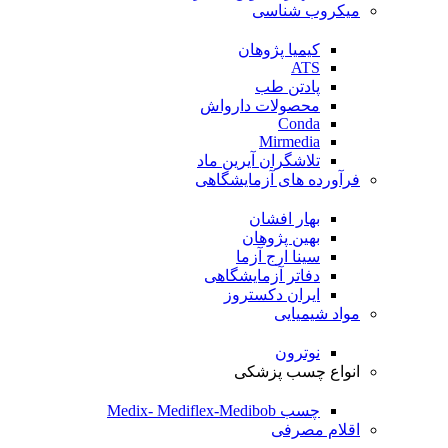
میکروب شناسی
کیمیا پژوهان
ATS
پادتن طب
محصولات دارواش
Conda
Mirmedia
تلاشگران آیرین ماد
فرآورده های آزمایشگاهی
بهار افشان
بهین پژوهان
سینا ارج آزما
دفاتر آزمایشگاهی
ایران دکستروز
مواد شیمیایی
نوترون
انواع چسب پزشکی
چسب Medix- Mediflex-Medibob
اقلام مصرفی