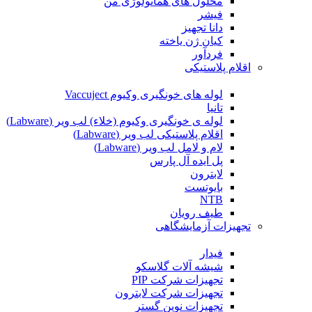
محلول های هماتولوژی من
فیشر
دانا تجهیز
کیان ژن یاخته
فردآور
اقلام پلاستیکی
لوله های خونگیری وکیوم Vaccuject
تانیا
لوله ی خونگیری وکیوم (خلاء) لب ویر (Labware)
اقلام پلاستیکی لب ویر (Labware)
لام و لامل لب ویر (Labware)
پل ایده آل پارس
لابترون
بایوتست
NTB
طیف رویان
تجهیزات آزمایشگاهی
فیدار
شیشه آلات گلاسکو
تجهیزات شرکت PIP
تجهیزات شرکت لابترون
تجهیزات نوین گستر