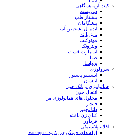
کیت آزمایشگاهی
دیازیست
پیشتاز طب
پیشگامان
ایده آل تشخیص آتیه
مونوبایند
مونوکیت
ویتروتک
اسمارت فست
صبا
ویواسل
سرولوژی
انستیتو پاستور
انیسان
هماتولوژی و بانک خون
انتقال خون
محلول های هماتولوژی من
فیشر
دانا تجهیز
کیان ژن یاخته
فردآور
اقلام پلاستیکی
لوله های خونگیری وکیوم Vaccuject