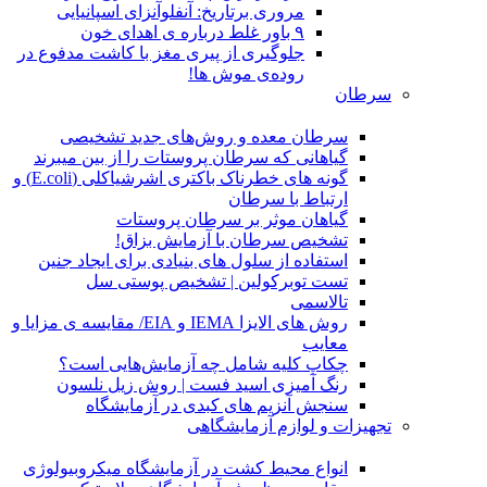
مروری برتاریخ: آنفلوآنزای اسپانیایی
۹ باور غلط درباره ی اهدای خون
جلوگیری از پیری مغز با کاشت مدفوع در
روده‌ی موش ها!
سرطان
سرطان معده و روش‌های جدید تشخیصی
گیاهانی که سرطان پروستات را از بین میبرند
گونه های خطرناک باکتری اشرشیاکلی (E.coli) و
ارتباط با سرطان
گیاهان موثر بر سرطان پروستات
تشخیص سرطان با آزمایش بزاق!
استفاده از سلول های بنیادی برای ایجاد جنین
تست توبرکولین | تشخیص پوستی سل
تالاسمی
روش های الایزا IEMA و EIA/ مقایسه ی مزایا و
معایب
چکاپ کلیه شامل چه آزمایش‌هایی است؟
رنگ آمیزی اسید فست | روش زیل نلسون
سنجش آنزیم های کبدی در آزمایشگاه
تجهیزات و لوازم آزمایشگاهی
انواع محیط کشت در آزمایشگاه میکروبیولوژی