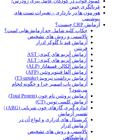
کمبود خواب در کودکان عامل پیری زودرس!
غربالگری جنین
هورمون ها در بارداری – تغییرات تست های
بیوشیمی
آزمایش CRP چیست؟
چکاپ کلیه شامل چه آزمایش‌هایی است؟
تالاسمی و روش های تشخیص
آزمایش قند یا گلوکز ادرار
فریتین
آزمایش آنزیم های کبدی: AST
آزمایش آنزیم های کبدی: ALT
آزمایش آلکالن فسفاتاز (ALP)
آزمایش آلفا فیتوپروتئین (AFP)
آزمایش برداشت تیرویید (T3-uptake)
آزمایش پاپ اسمیر چرا و چگونه انجام
می‌شود؟
آزمایش پروتئین تام خون (Total Protein)
آزمایش کلسی تونین (CT)
اندازه گیری گازهای خون شریانی (ABG) |
تفسیر آزمایش
کریستال ‌های ادراری و انواع آن در
آزمایش ادرار
تالاسمی و روش های تشخیص
آزمایشگاهی