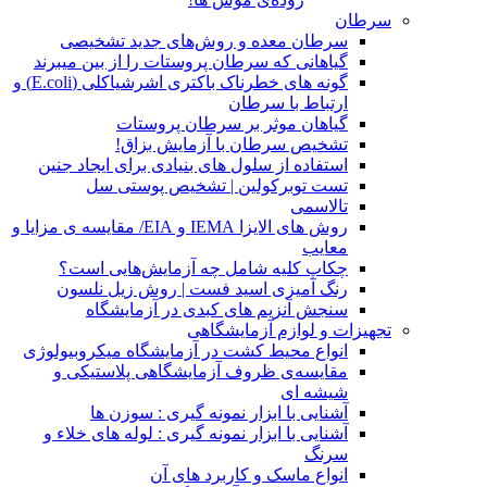
سرطان
سرطان معده و روش‌های جدید تشخیصی
گیاهانی که سرطان پروستات را از بین میبرند
گونه های خطرناک باکتری اشرشیاکلی (E.coli) و
ارتباط با سرطان
گیاهان موثر بر سرطان پروستات
تشخیص سرطان با آزمایش بزاق!
استفاده از سلول های بنیادی برای ایجاد جنین
تست توبرکولین | تشخیص پوستی سل
تالاسمی
روش های الایزا IEMA و EIA/ مقایسه ی مزایا و
معایب
چکاپ کلیه شامل چه آزمایش‌هایی است؟
رنگ آمیزی اسید فست | روش زیل نلسون
سنجش آنزیم های کبدی در آزمایشگاه
تجهیزات و لوازم آزمایشگاهی
انواع محیط کشت در آزمایشگاه میکروبیولوژی
مقایسه‌ی ظروف آزمایشگاهی پلاستیکی و
شیشه ای
آشنایی با ابزار نمونه گیری : سوزن ها
آشنایی با ابزار نمونه گیری : لوله های خلاء و
سرنگ
انواع ماسک و کاربرد های آن