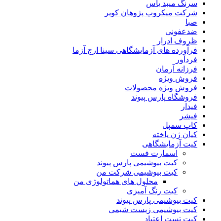
سرنگ میبد یاس
شرکت میکروب پژوهان کویر
صبا
ضدعفونی
ظروف ادرار
فرآورده های آزمایشگاهی سینا ارج آزما
فردآور
فرزانه آرمان
فروش ویژه
فروش ویژه محصولات
فروشگاه پارس پیوند
فیدار
فیشر
کاپ سمپل
کیان ژن یاخته
کیت آزمایشگاهی
اسمارت فست
کیت بیوشیمی پارس پیوند
کیت بیوشیمی شرکت من
محلول های هماتولوژی من
کیت رنگ آمیزی
کیت بیوشیمی پارس‌ پیوند
کیت بیوشیمی زیست شیمی
کیت تست اعتیاد