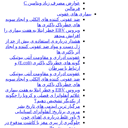
عوارض مصرف زیاد ویتامین C
فرمالین
بیماری های عفونی
ضد عفونی کننده های الکلی و ایجاد سویه
های خطرناک باکتری ها
ویروس EBV خطر ابتلا به هفت بیماری را
افزایش میدهد
هشدار درباره ی استفاده ی بیش از حد از
ژل دست و مواد ضد عفونی کننده و ایجاد
اَبَر باکتری ها
عفونت ادراری و مقاومت آنتی بیوتیکی
گونه های خطرناک باکتری (E.coli) و
ارتباط با سرطان
عفونت ادراری و مقاومت آنتی بیوتیکی
ضد عفونی کننده های الکلی و ایجاد سویه
های خطرناک باکتری ها
ویروس EBV و خطر ابتلا به هفت بیماری
علائم آنفلوانزا ی فصلی و کرونا را چگونه
از یکدیگر تشخیص دهیم؟
مرگبار ترین اپیدمی های تاریخ بشر
مروری برتاریخ: آنفلوآنزای اسپانیایی
۹ باور غلط درباره ی اهدای خون
جلوگیری از پیری مغز با کاشت مدفوع در
روده‌ی موش ها!