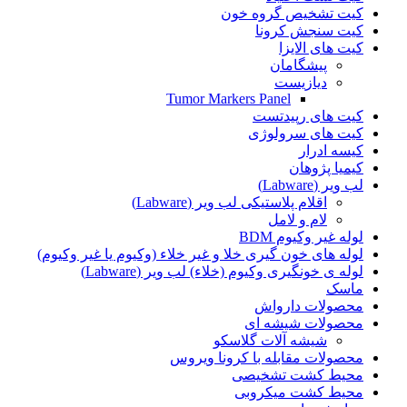
کیت تشخیص گروه خون
کیت سنجش کرونا
کیت های الایزا
پیشگامان
دیازیست
Tumor Markers Panel
کیت های رپید‌تست
کیت های سرولوژی
کیسه ادرار
کیمیا پژوهان
لب ویر (Labware)
اقلام پلاستیکی لب ویر (Labware)
لام و لامل
لوله غیر وکیوم BDM
لوله های خون گیری خلا و غیر خلاء (وکیوم یا غیر وکیوم)
لوله ی خونگیری وکیوم (خلاء) لب ویر (Labware)
ماسک
محصولات دارواش
محصولات شیشه ای
شیشه آلات گلاسکو
محصولات مقابله با کرونا ویروس
محیط کشت تشخیصی
محیط کشت میکروبی