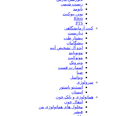
زیست شیمی
بایومد
نوین بیوکیت
Riton
PTS
کیت آزمایشگاهی
دیازیست
پیشتاز طب
پیشگامان
ایده آل تشخیص آتیه
مونوبایند
مونوکیت
ویتروتک
اسمارت فست
صبا
ویواسل
سرولوژی
انستیتو پاستور
انیسان
هماتولوژی و بانک خون
انتقال خون
محلول های هماتولوژی من
فیشر