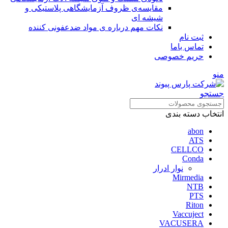
مقایسه‌ی ظروف آزمایشگاهی پلاستیکی و
شیشه ای
نکات مهم درباره ی مواد ضدعفونی کننده
ثبت نام
تماس باما
حریم خصوصی
منو
جستجو
انتخاب دسته بندی
abon
ATS
CELLCO
Conda
نوار ادرار
Mirmedia
NTB
PTS
Riton
Vaccuject
VACUSERA