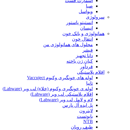
اسمارت فست
صبا
ویواسل
سرولوژی
انستیتو پاستور
انیسان
هماتولوژی و بانک خون
انتقال خون
محلول های هماتولوژی من
فیشر
دانا تجهیز
کیان ژن یاخته
فردآور
اقلام پلاستیکی
لوله های خونگیری وکیوم Vaccuject
تانیا
لوله ی خونگیری وکیوم (خلاء) لب ویر (Labware)
اقلام پلاستیکی لب ویر (Labware)
لام و لامل لب ویر (Labware)
پل ایده آل پارس
لابترون
بایوتست
NTB
طیف رویان