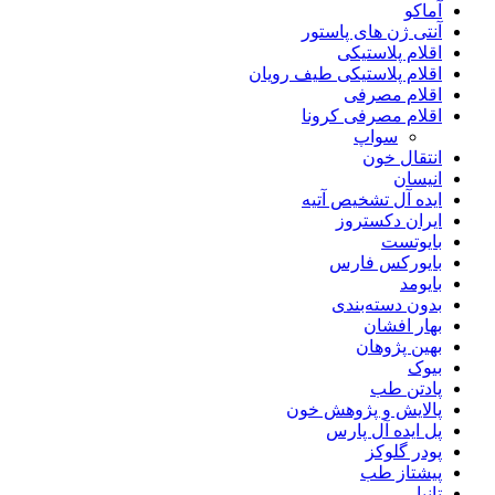
آماکو
آنتی ژن های پاستور
اقلام پلاستیکی
اقلام پلاستیکی طیف رویان
اقلام مصرفی
اقلام مصرفی کرونا
سواپ
انتقال خون
انیسان
ایده آل تشخیص آتیه
ایران دکستروز
بایوتست
بایورکس فارس
بایومد
بدون دسته‌بندی
بهار افشان
بهین پژوهان
بیوک
پادتن طب
پالایش و پژوهش خون
پل ایده آل پارس
پودر گلوکز
پیشتاز طب
تانیا