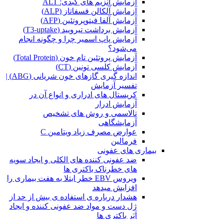
آزمایش آنزیم های کبدی: ALT
آزمایش آلکالن فسفاتاز (ALP)
آزمایش آلفا فیتوپروتئین (AFP)
آزمایش برداشت تیرویید (T3-uptake)
آزمایش پاپ اسمیر چرا و چگونه انجام
می‌شود؟
آزمایش پروتئین تام خون (Total Protein)
آزمایش کلسی تونین (CT)
اندازه گیری گازهای خون شریانی (ABG) |
تفسیر آزمایش
کریستال ‌های ادراری و انواع آن در
آزمایش ادرار
تالاسمی و روش های تشخیص
آزمایشگاهی
عوارض مصرف زیاد ویتامین C
فرمالین
بیماری های عفونی
ضد عفونی کننده های الکلی و ایجاد سویه
های خطرناک باکتری ها
ویروس EBV خطر ابتلا به هفت بیماری را
افزایش میدهد
هشدار درباره ی استفاده ی بیش از حد از
ژل دست و مواد ضد عفونی کننده و ایجاد
اَبَر باکتری ها