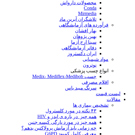
محصولات دارواش
Conda
Mirmedia
تلاشگران آیرین ماد
فرآورده های آزمایشگاهی
بهار افشان
بهین پژوهان
سینا ارج آزما
دفاتر آزمایشگاهی
ایران دکستروز
مواد شیمیایی
نوترون
انواع چسب پزشکی
چسب Medix- Mediflex-Medibob
اقلام مصرفی
سرنگ میبد یاس
لیست قیمت
مقالات
تشخیص بیماری ها
۴۳ نکته در مورد کلسترول
همه چیز در باره ی ایدز و HIV
همه چیز در مورد پارگی کیسه جنین
چه زمانی باید آزمایش پرولاکتین بدهم؟
معرفی کامل کمبود G6PD