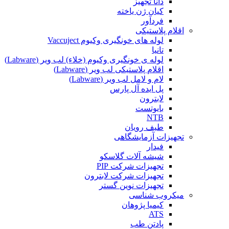
دانا تجهیز
کیان ژن یاخته
فردآور
اقلام پلاستیکی
لوله های خونگیری وکیوم Vaccuject
تانیا
لوله ی خونگیری وکیوم (خلاء) لب ویر (Labware)
اقلام پلاستیکی لب ویر (Labware)
لام و لامل لب ویر (Labware)
پل ایده آل پارس
لابترون
بایوتست
NTB
طیف رویان
تجهیزات آزمایشگاهی
فیدار
شیشه آلات گلاسکو
تجهیزات شرکت PIP
تجهیزات شرکت لابترون
تجهیزات نوین گستر
میکروب شناسی
کیمیا پژوهان
ATS
پادتن طب