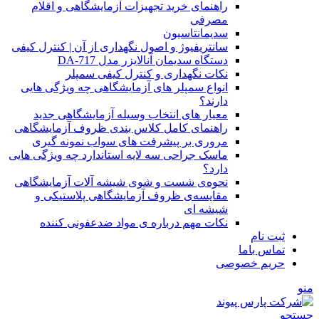
راهنمای خرید تجهیزات آزمایشگاهی و اقلام
مصرفی
سدیمانتاسیون
سانتریفیوژ و اصول نگهداری از آن | کنترل کیفی
دستگاه سدیمان آنالایزر مدل DA-717
نکات نگهداری و کنترل کیفی سمپلر
انواع سمپلر های آزمایشگاهی چه ویژگی هایی
دارند؟
معیار های انتخاب وسیله آزمایشگاهی جدید
راهنمای کامل کلاس بندی ظروف آزمایشگاهی
مروری بر پیشرفت های سواب نمونه گیری
ماسک جراحی سه لایه استاندارد چه ویژگی هایی
دارد؟
ﻧﺤﻮﻩی ﺷﺴﺖ و ﺷﻮی شیشه آلات آزمایشگاهی
مقایسه‌ی ظروف آزمایشگاهی پلاستیکی و
شیشه ای
نکات مهم درباره ی مواد ضدعفونی کننده
ثبت نام
تماس باما
حریم خصوصی
منو
جستجو