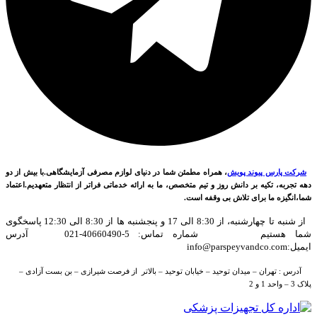
شرکت پارس پیوند پویش
، همراه مطمئن شما در دنیای لوازم مصرفی آزمایشگاهی.با بیش از دو
دهه تجربه، تکیه بر دانش روز و تیم متخصص، ما به ارائه خدماتی فراتر از انتظار متعهدیم.اعتماد
شما،انگیزه ما برای تلاش بی وقفه است.
از شنبه تا چهارشنبه، از 8:30 الی 17 و پنجشنبه ها از 8:30 الی 12:30 پاسخگوی
شما هستیم شماره تماس: 5-40660490-021 آدرس
ایمیل:info@parspeyvandco.com
آدرس : تهران – میدان توحید – خیابان توحید – بالاتر از فرصت شیرازی – بن بست آزادی –
پلاک 3 – واحد 1 و 2