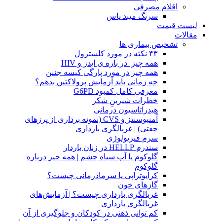
اقلام مصرفی
سرنگ میبد یاس
لیست قیمت
مقالات
تشخیص بیماری ها
۴۳ نکته در مورد کلسترول
همه چیز در باره ی ایدز و HIV
همه چیز در مورد پارگی کیسه جنین
چه زمانی باید آزمایش پرولاکتین بدهم؟
معرفی کامل کمبود G6PD
خطرات شیرینِ شکر
هیدراتاسیون درمانی
آمنیوسنتز و CVS (نمونه برداری از پرزهای
جفتی) | غربالگری بارداری
سرم فیزیولوژی
سندرم HELLP در زنان باردار
گلوکوم یا آب سیاه چشم | همه چیز درباره
گلوکوم
کرایوتراپی یا سرمادرمانی چیست؟
گازهای خون
غربالگری بارداری چیست؟ | آزمایش‌های
غربالگری بارداری
کم توانی ذهنی در کودکان و جلوگیری از آن