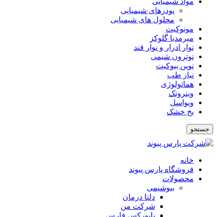
مواد شیمیایی
پودرهای شیمیایی
محلول های شیمیایی
مونوکیت
میرمدیا گلوکز
نوار ادرار و نوار قند
نوترون شیمی
نوین بیوکیت
نیاز طب
هماتولوژی
ویتروتک
ویواسل
یخ خشک
جستجو
خانه
فروشگاه پارس پیوند
محصولات
بیوشیمی
دلتا درمان
شرکت من
بایورکس فارس