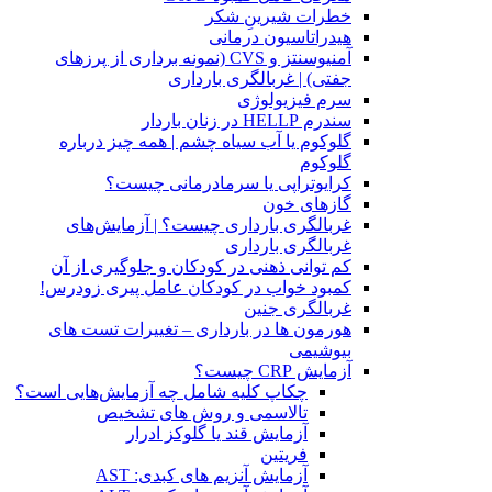
خطرات شیرینِ شکر
هیدراتاسیون درمانی
آمنیوسنتز و CVS (نمونه برداری از پرزهای
جفتی) | غربالگری بارداری
سرم فیزیولوژی
سندرم HELLP در زنان باردار
گلوکوم یا آب سیاه چشم | همه چیز درباره
گلوکوم
کرایوتراپی یا سرمادرمانی چیست؟
گازهای خون
غربالگری بارداری چیست؟ | آزمایش‌های
غربالگری بارداری
کم توانی ذهنی در کودکان و جلوگیری از آن
کمبود خواب در کودکان عامل پیری زودرس!
غربالگری جنین
هورمون ها در بارداری – تغییرات تست های
بیوشیمی
آزمایش CRP چیست؟
چکاپ کلیه شامل چه آزمایش‌هایی است؟
تالاسمی و روش های تشخیص
آزمایش قند یا گلوکز ادرار
فریتین
آزمایش آنزیم های کبدی: AST