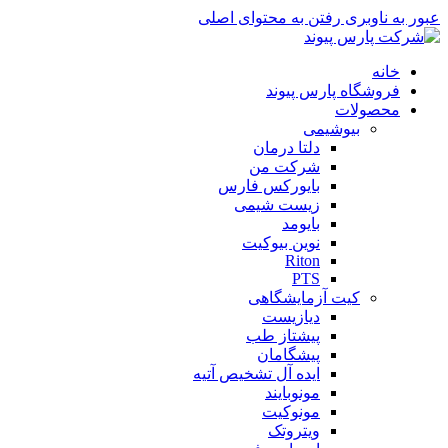
عبور به ناوبری
رفتن به محتوای اصلی
خانه
فروشگاه پارس پیوند
محصولات
بیوشیمی
دلتا درمان
شرکت من
بایورکس فارس
زیست شیمی
بایومد
نوین بیوکیت
Riton
PTS
کیت آزمایشگاهی
دیازیست
پیشتاز طب
پیشگامان
ایده آل تشخیص آتیه
مونوبایند
مونوکیت
ویتروتک