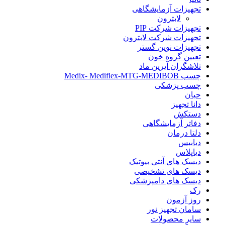
تجهیزات آزمایشگاهی
لابترون
تجهیزات شرکت PIP
تجهیزات شرکت لابترون
تجهیزات نوین گستر
تعیین گروه خون
تلاشگران آیرین ماد
چسب Medix- Mediflex-MTG-MEDIBOB
چسب پزشکی
حیان
دانا تجهیز
دستکش
دفاتر آزمایشگاهی
دلتا درمان
دیابیس
دیاپلاس
دیسک های آنتی بیوتیک
دیسک های تشخیصی
دیسک های دامپزشکی
رک
روز آزمون
سامان تجهیز نور
سایر محصولات