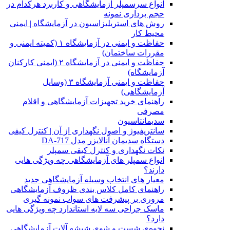
انواع سرسمپلر آزمایشگاهی و کاربرد هرکدام در
حجم برداری نمونه
روش های استریلیزاسیون در آزمایشگاه | ایمنی
محیط کار
حفاظت و ایمنی در آزمایشگاه ۱ (کمیته ایمنی و
مقررات ساختمان)
حفاظت و ایمنی در آزمایشگاه ۲ (ایمنی کارکنان
آزمایشگاه)
حفاظت و ایمنی آزمایشگاه ۳ (وسایل
آزمایشگاهی)
راهنمای خرید تجهیزات آزمایشگاهی و اقلام
مصرفی
سدیمانتاسیون
سانتریفیوژ و اصول نگهداری از آن | کنترل کیفی
دستگاه سدیمان آنالایزر مدل DA-717
نکات نگهداری و کنترل کیفی سمپلر
انواع سمپلر های آزمایشگاهی چه ویژگی هایی
دارند؟
معیار های انتخاب وسیله آزمایشگاهی جدید
راهنمای کامل کلاس بندی ظروف آزمایشگاهی
مروری بر پیشرفت های سواب نمونه گیری
ماسک جراحی سه لایه استاندارد چه ویژگی هایی
دارد؟
ﻧﺤﻮﻩی ﺷﺴﺖ و ﺷﻮی شیشه آلات آزمایشگاهی