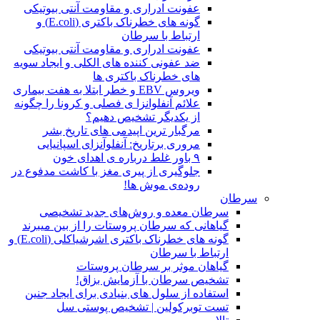
عفونت ادراری و مقاومت آنتی بیوتیکی
گونه های خطرناک باکتری (E.coli) و
ارتباط با سرطان
عفونت ادراری و مقاومت آنتی بیوتیکی
ضد عفونی کننده های الکلی و ایجاد سویه
های خطرناک باکتری ها
ویروس EBV و خطر ابتلا به هفت بیماری
علائم آنفلوانزا ی فصلی و کرونا را چگونه
از یکدیگر تشخیص دهیم؟
مرگبار ترین اپیدمی های تاریخ بشر
مروری برتاریخ: آنفلوآنزای اسپانیایی
۹ باور غلط درباره ی اهدای خون
جلوگیری از پیری مغز با کاشت مدفوع در
روده‌ی موش ها!
سرطان
سرطان معده و روش‌های جدید تشخیصی
گیاهانی که سرطان پروستات را از بین میبرند
گونه های خطرناک باکتری اشرشیاکلی (E.coli) و
ارتباط با سرطان
گیاهان موثر بر سرطان پروستات
تشخیص سرطان با آزمایش بزاق!
استفاده از سلول های بنیادی برای ایجاد جنین
تست توبرکولین | تشخیص پوستی سل