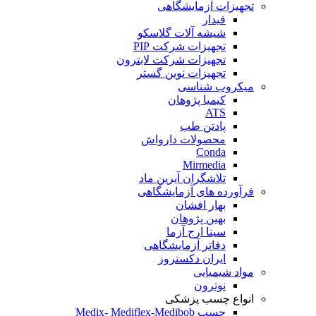
تجهیزات آزمایشگاهی
فیدار
شیشه آلات گلاسکو
تجهیزات شرکت PIP
تجهیزات شرکت لابترون
تجهیزات نوین گستر
میکروب شناسی
کیمیا پژوهان
ATS
پادتن طب
محصولات دارواش
Conda
Mirmedia
تلاشگران آیرین ماد
فرآورده های آزمایشگاهی
بهار افشان
بهین پژوهان
سینا ارج آزما
دفاتر آزمایشگاهی
ایران دکستروز
مواد شیمیایی
نوترون
انواع چسب پزشکی
چسب Medix- Mediflex-Medibob