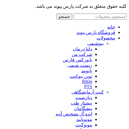
کلیه حقوق متعلق به شرکت پارس پیوند می باشد.
جستجو
خانه
فروشگاه پارس پیوند
محصولات
بیوشیمی
دلتا درمان
شرکت من
بایورکس فارس
زیست شیمی
بایومد
نوین بیوکیت
Riton
PTS
کیت آزمایشگاهی
دیازیست
پیشتاز طب
پیشگامان
ایده آل تشخیص آتیه
مونوبایند
مونوکیت