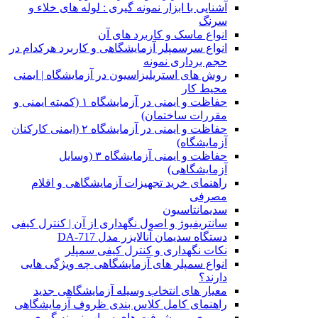
آشنایی با ابزار نمونه گیری : لوله های خلاء و
سرنگ
انواع ماسک و کاربرد های آن
انواع سرسمپلر آزمایشگاهی و کاربرد هرکدام در
حجم برداری نمونه
روش های استریلیزاسیون در آزمایشگاه | ایمنی
محیط کار
حفاظت و ایمنی در آزمایشگاه ۱ (کمیته ایمنی و
مقررات ساختمان)
حفاظت و ایمنی در آزمایشگاه ۲ (ایمنی کارکنان
آزمایشگاه)
حفاظت و ایمنی آزمایشگاه ۳ (وسایل
آزمایشگاهی)
راهنمای خرید تجهیزات آزمایشگاهی و اقلام
مصرفی
سدیمانتاسیون
سانتریفیوژ و اصول نگهداری از آن | کنترل کیفی
دستگاه سدیمان آنالایزر مدل DA-717
نکات نگهداری و کنترل کیفی سمپلر
انواع سمپلر های آزمایشگاهی چه ویژگی هایی
دارند؟
معیار های انتخاب وسیله آزمایشگاهی جدید
راهنمای کامل کلاس بندی ظروف آزمایشگاهی
مروری بر پیشرفت های سواب نمونه گیری