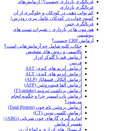
غربالگری بارداری چیست؟ | آزمایش‌های
غربالگری بارداری
کم توانی ذهنی در کودکان و جلوگیری از آن
کمبود خواب در کودکان عامل پیری زودرس!
غربالگری جنین
هورمون ها در بارداری – تغییرات تست های
بیوشیمی
آزمایش CRP چیست؟
چکاپ کلیه شامل چه آزمایش‌هایی است؟
تالاسمی و روش های تشخیص
آزمایش قند یا گلوکز ادرار
فریتین
آزمایش آنزیم های کبدی: AST
آزمایش آنزیم های کبدی: ALT
آزمایش آلکالن فسفاتاز (ALP)
آزمایش آلفا فیتوپروتئین (AFP)
آزمایش برداشت تیرویید (T3-uptake)
آزمایش پاپ اسمیر چرا و چگونه انجام
می‌شود؟
آزمایش پروتئین تام خون (Total Protein)
آزمایش کلسی تونین (CT)
اندازه گیری گازهای خون شریانی (ABG) |
تفسیر آزمایش
کریستال ‌های ادراری و انواع آن در