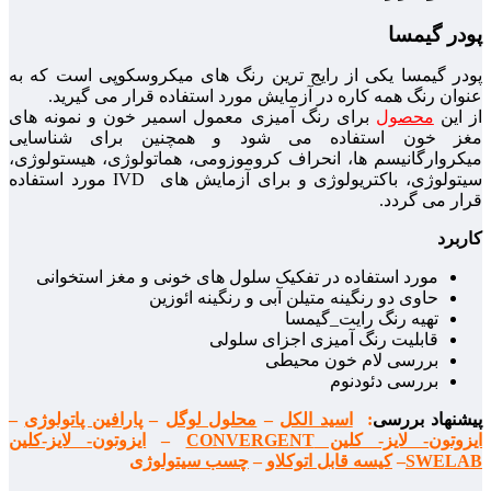
پودر گیمسا
پودر گیمسا یکی از رایج ترین رنگ های میکروسکوپی است که به
عنوان رنگ همه کاره در آزمایش مورد استفاده قرار می گیرید.
از این
محصول
برای رنگ آمیزی معمول اسمیر خون و نمونه های
مغز خون استفاده می شود و همچنین برای شناسایی
میکروارگانیسم ها، انحراف کروموزومی، هماتولوژی، هیستولوژی،
سیتولوژی، باکتریولوژی و برای آزمایش های IVD مورد استفاده
قرار می گردد.
کاربرد
مورد استفاده در تفکیک سلول های خونی و مغز استخوانی
حاوی دو رنگینه متیلن آبی و رنگینه ائوزین
تهیه رنگ رایت_گیمسا
قابلیت رنگ آمیزی اجزای سلولی
بررسی لام خون محیطی
بررسی دئودنوم
پیشنهاد بررسی
:
اسید الکل
–
محلول لوگل
–
پارافین پاتولوژی
–
ایزوتون- لایز- کلین CONVERGENT
–
ایزوتون- لایز-کلین
SWELAB
–
کیسه قابل اتوکلاو
–
چسب سیتولوژی