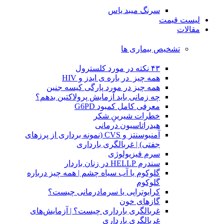
سرنگ میبد یاس
لیست قیمت
مقالات
تشخیص بیماری ها
۴۳ نکته در مورد کلسترول
همه چیز در باره ی ایدز و HIV
همه چیز در مورد پارگی کیسه جنین
چه زمانی باید آزمایش پرولاکتین بدهم؟
معرفی کامل کمبود G6PD
خطرات شیرینِ شکر
هیدراتاسیون درمانی
آمنیوسنتز و CVS (نمونه برداری از پرزهای
جفتی) | غربالگری بارداری
سرم فیزیولوژی
سندرم HELLP در زنان باردار
گلوکوم یا آب سیاه چشم | همه چیز درباره
گلوکوم
کرایوتراپی یا سرمادرمانی چیست؟
گازهای خون
غربالگری بارداری چیست؟ | آزمایش‌های
غربالگری بارداری