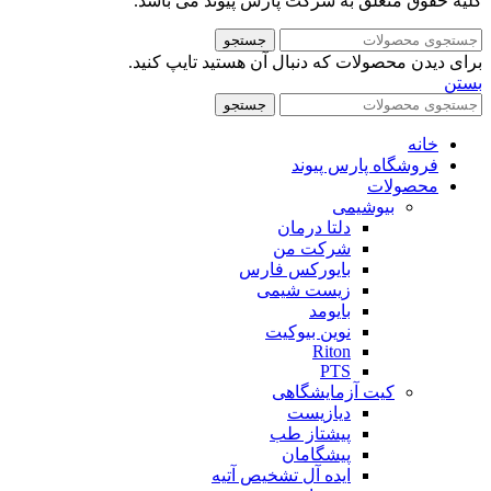
کلیه حقوق متعلق به شرکت پارس پیوند می باشد.
جستجو
برای دیدن محصولات که دنبال آن هستید تایپ کنید.
بستن
جستجو
خانه
فروشگاه پارس پیوند
محصولات
بیوشیمی
دلتا درمان
شرکت من
بایورکس فارس
زیست شیمی
بایومد
نوین بیوکیت
Riton
PTS
کیت آزمایشگاهی
دیازیست
پیشتاز طب
پیشگامان
ایده آل تشخیص آتیه