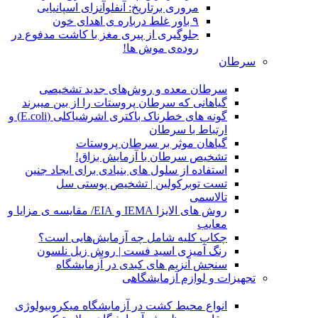
مروری برتاریخ: آنفلوآنزای اسپانیایی
۹ باور غلط درباره ی اهدای خون
جلوگیری از پیری مغز با کاشت مدفوع در
روده‌ی موش ها!
سرطان
سرطان معده و روش‌های جدید تشخیصی
گیاهانی که سرطان پروستات را از بین میبرند
گونه های خطرناک باکتری اشرشیاکلی (E.coli) و
ارتباط با سرطان
گیاهان موثر بر سرطان پروستات
تشخیص سرطان با آزمایش بزاق!
استفاده از سلول های بنیادی برای ایجاد جنین
تست توبرکولین | تشخیص پوستی سل
تالاسمی
روش های الایزا IEMA و EIA/ مقایسه ی مزایا و
معایب
چکاپ کلیه شامل چه آزمایش‌هایی است؟
رنگ آمیزی اسید فست | روش زیل نلسون
سنجش آنزیم های کبدی در آزمایشگاه
تجهیزات و لوازم آزمایشگاهی
انواع محیط کشت در آزمایشگاه میکروبیولوژی