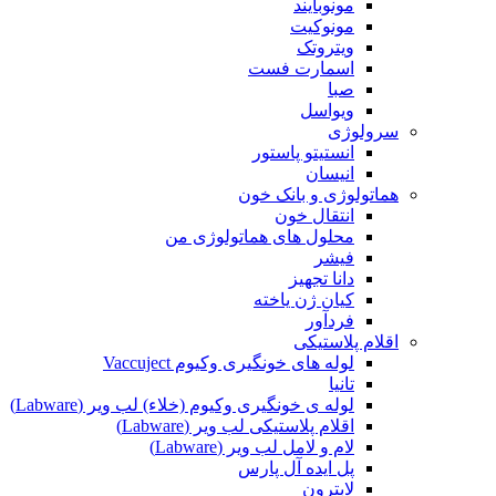
مونوبایند
مونوکیت
ویتروتک
اسمارت فست
صبا
ویواسل
سرولوژی
انستیتو پاستور
انیسان
هماتولوژی و بانک خون
انتقال خون
محلول های هماتولوژی من
فیشر
دانا تجهیز
کیان ژن یاخته
فردآور
اقلام پلاستیکی
لوله های خونگیری وکیوم Vaccuject
تانیا
لوله ی خونگیری وکیوم (خلاء) لب ویر (Labware)
اقلام پلاستیکی لب ویر (Labware)
لام و لامل لب ویر (Labware)
پل ایده آل پارس
لابترون