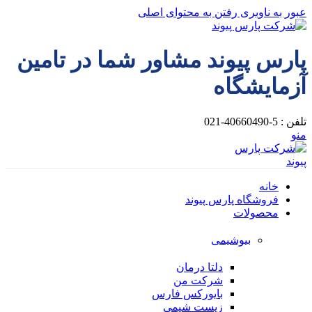
عبور به ناوبری
رفتن به محتوای اصلی
پارس پیوند مشاور شما در تامین
آزمایشگاه
تلفن : 5-40660490-021
منو
خانه
فروشگاه پارس پیوند
محصولات
بیوشیمی
دلتا درمان
شرکت من
بایورکس فارس
زیست شیمی