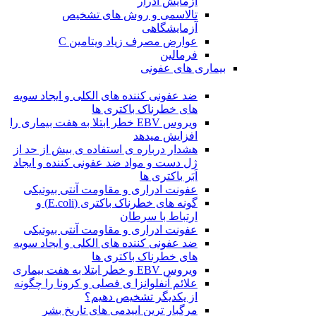
آزمایش ادرار
تالاسمی و روش های تشخیص
آزمایشگاهی
عوارض مصرف زیاد ویتامین C
فرمالین
بیماری های عفونی
ضد عفونی کننده های الکلی و ایجاد سویه
های خطرناک باکتری ها
ویروس EBV خطر ابتلا به هفت بیماری را
افزایش میدهد
هشدار درباره ی استفاده ی بیش از حد از
ژل دست و مواد ضد عفونی کننده و ایجاد
اَبَر باکتری ها
عفونت ادراری و مقاومت آنتی بیوتیکی
گونه های خطرناک باکتری (E.coli) و
ارتباط با سرطان
عفونت ادراری و مقاومت آنتی بیوتیکی
ضد عفونی کننده های الکلی و ایجاد سویه
های خطرناک باکتری ها
ویروس EBV و خطر ابتلا به هفت بیماری
علائم آنفلوانزا ی فصلی و کرونا را چگونه
از یکدیگر تشخیص دهیم؟
مرگبار ترین اپیدمی های تاریخ بشر