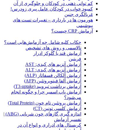
کم توانی ذهنی در کودکان و جلوگیری از آن
کمبود خواب در کودکان عامل پیری زودرس!
غربالگری جنین
هورمون ها در بارداری – تغییرات تست های
بیوشیمی
آزمایش CRP چیست؟
چکاپ کلیه شامل چه آزمایش‌هایی است؟
تالاسمی و روش های تشخیص
آزمایش قند یا گلوکز ادرار
فریتین
آزمایش آنزیم های کبدی: AST
آزمایش آنزیم های کبدی: ALT
آزمایش آلکالن فسفاتاز (ALP)
آزمایش آلفا فیتوپروتئین (AFP)
آزمایش برداشت تیرویید (T3-uptake)
آزمایش پاپ اسمیر چرا و چگونه انجام
می‌شود؟
آزمایش پروتئین تام خون (Total Protein)
آزمایش کلسی تونین (CT)
اندازه گیری گازهای خون شریانی (ABG) |
تفسیر آزمایش
کریستال ‌های ادراری و انواع آن در