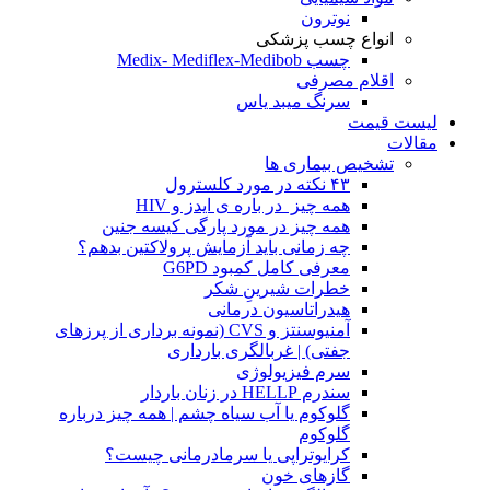
نوترون
انواع چسب پزشکی
چسب Medix- Mediflex-Medibob
اقلام مصرفی
سرنگ میبد یاس
لیست قیمت
مقالات
تشخیص بیماری ها
۴۳ نکته در مورد کلسترول
همه چیز در باره ی ایدز و HIV
همه چیز در مورد پارگی کیسه جنین
چه زمانی باید آزمایش پرولاکتین بدهم؟
معرفی کامل کمبود G6PD
خطرات شیرینِ شکر
هیدراتاسیون درمانی
آمنیوسنتز و CVS (نمونه برداری از پرزهای
جفتی) | غربالگری بارداری
سرم فیزیولوژی
سندرم HELLP در زنان باردار
گلوکوم یا آب سیاه چشم | همه چیز درباره
گلوکوم
کرایوتراپی یا سرمادرمانی چیست؟
گازهای خون