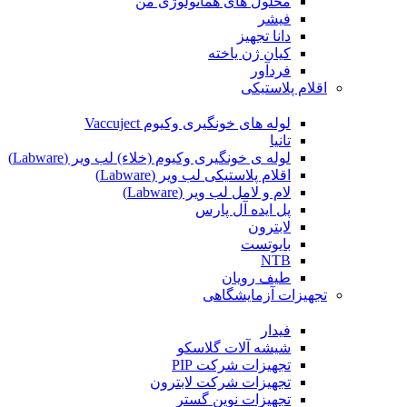
محلول های هماتولوژی من
فیشر
دانا تجهیز
کیان ژن یاخته
فردآور
اقلام پلاستیکی
لوله های خونگیری وکیوم Vaccuject
تانیا
لوله ی خونگیری وکیوم (خلاء) لب ویر (Labware)
اقلام پلاستیکی لب ویر (Labware)
لام و لامل لب ویر (Labware)
پل ایده آل پارس
لابترون
بایوتست
NTB
طیف رویان
تجهیزات آزمایشگاهی
فیدار
شیشه آلات گلاسکو
تجهیزات شرکت PIP
تجهیزات شرکت لابترون
تجهیزات نوین گستر