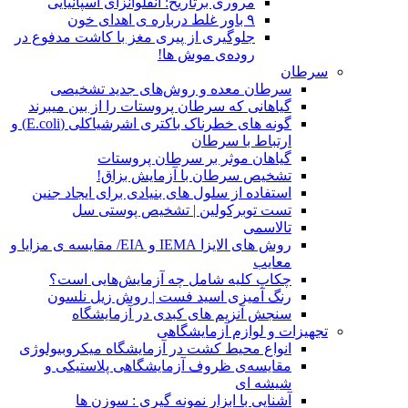
مروری برتاریخ: آنفلوآنزای اسپانیایی
۹ باور غلط درباره ی اهدای خون
جلوگیری از پیری مغز با کاشت مدفوع در
روده‌ی موش ها!
سرطان
سرطان معده و روش‌های جدید تشخیصی
گیاهانی که سرطان پروستات را از بین میبرند
گونه های خطرناک باکتری اشرشیاکلی (E.coli) و
ارتباط با سرطان
گیاهان موثر بر سرطان پروستات
تشخیص سرطان با آزمایش بزاق!
استفاده از سلول های بنیادی برای ایجاد جنین
تست توبرکولین | تشخیص پوستی سل
تالاسمی
روش های الایزا IEMA و EIA/ مقایسه ی مزایا و
معایب
چکاپ کلیه شامل چه آزمایش‌هایی است؟
رنگ آمیزی اسید فست | روش زیل نلسون
سنجش آنزیم های کبدی در آزمایشگاه
تجهیزات و لوازم آزمایشگاهی
انواع محیط کشت در آزمایشگاه میکروبیولوژی
مقایسه‌ی ظروف آزمایشگاهی پلاستیکی و
شیشه ای
آشنایی با ابزار نمونه گیری : سوزن ها