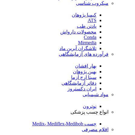
میکروب شناسی
کیمیا پژوهان
ATS
پادتن طب
محصولات دارواش
Conda
Mirmedia
تلاشگران آیرین ماد
فرآورده های آزمایشگاهی
بهار افشان
بهین پژوهان
سینا ارج آزما
دفاتر آزمایشگاهی
ایران دکستروز
مواد شیمیایی
نوترون
انواع چسب پزشکی
چسب Medix- Mediflex-Medibob
اقلام مصرفی