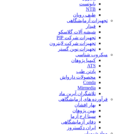
بایوتست
NTB
طیف رویان
تجهیزات آزمایشگاهی
فیدار
شیشه آلات گلاسکو
تجهیزات شرکت PIP
تجهیزات شرکت لابترون
تجهیزات نوین گستر
میکروب شناسی
کیمیا پژوهان
ATS
پادتن طب
محصولات دارواش
Conda
Mirmedia
تلاشگران آیرین ماد
فرآورده های آزمایشگاهی
بهار افشان
بهین پژوهان
سینا ارج آزما
دفاتر آزمایشگاهی
ایران دکستروز
مواد شیمیایی