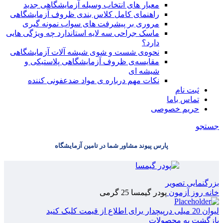
معیار های انتخاب وسیله آزمایشگاهی جدید
راهنمای کامل کلاس بندی ظروف آزمایشگاهی
مروری بر پیشرفت های سواب نمونه گیری
ماسک جراحی سه لایه استاندارد چه ویژگی هایی
دارد؟
ﻧﺤﻮﻩی ﺷﺴﺖ و ﺷﻮی شیشه آلات آزمایشگاهی
مقایسه‌ی ظروف آزمایشگاهی پلاستیکی و
شیشه ای
نکات مهم درباره ی مواد ضدعفونی کننده
ثبت نام
تماس باما
حریم خصوصی
جستجو
پارس پیوند مشاور شما در تامین آزمایشگاه
بزرگنمایی تصویر
خانه
روز آزمون
پودر گیمسا 25 گرمی
لیوان 20 میلی درپیچدار
برای اطلاع از قیمت کلیک کنید
بازگشت به محصولات