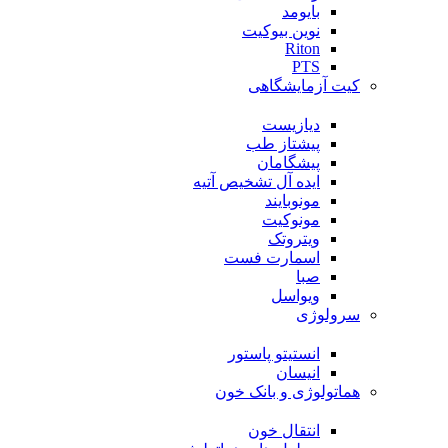
بایومد
نوین بیوکیت
Riton
PTS
کیت آزمایشگاهی
دیازیست
پیشتاز طب
پیشگامان
ایده آل تشخیص آتیه
مونوبایند
مونوکیت
ویتروتک
اسمارت فست
صبا
ویواسل
سرولوژی
انستیتو پاستور
انیسان
هماتولوژی و بانک خون
انتقال خون