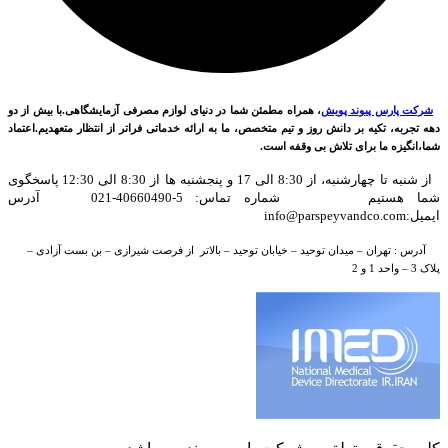
شرکت پارس پیوند پویش
، همراه مطمئن شما در دنیای لوازم مصرفی آزمایشگاهی.با بیش از دو
دهه تجربه، تکیه بر دانش روز و تیم متخصص، ما به ارائه خدماتی فراتر از انتظار متعهدیم.اعتماد
شما،انگیزه ما برای تلاش بی وقفه است.
از شنبه تا چهارشنبه، از 8:30 الی 17 و پنجشنبه ها از 8:30 الی 12:30 پاسخگوی
شما هستیم شماره تماس: 5-40660490-021 آدرس
ایمیل:info@parspeyvandco.com
آدرس : تهران – میدان توحید – خیابان توحید – بالاتر از فرصت شیرازی – بن بست آزادی –
پلاک 3 – واحد 1 و 2